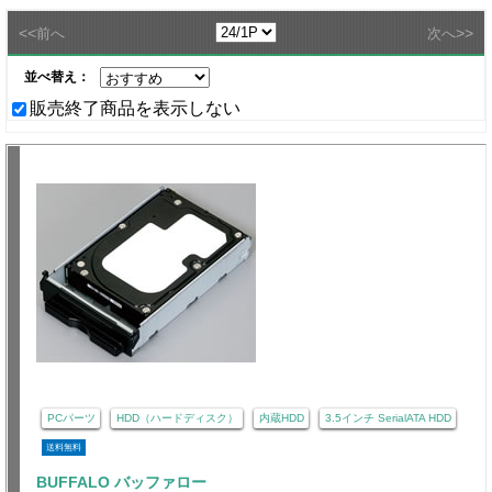
<<
>>
前へ
次へ
並べ替え：
販売終了商品を表示しない
PCパーツ
HDD（ハードディスク）
内蔵HDD
3.5インチ SerialATA HDD
送料無料
BUFFALO バッファロー