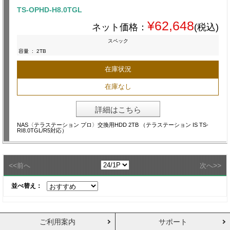
TS-OPHD-H8.0TGL
¥62,648
ネット価格：
(税込)
スペック
容量
:
2TB
在庫状況
在庫なし
詳細はこちら
NAS〈テラステーション プロ〉交換用HDD 2TB （テラステーション IS TS-
RI8.0TGL/R5対応）
<<
>>
前へ
次へ
並べ替え：
ご利用案内
サポート