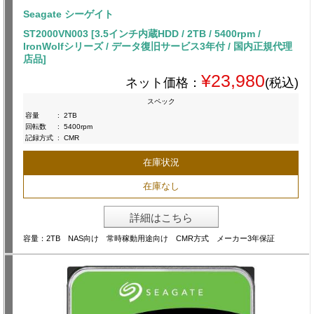
Seagate シーゲイト
ST2000VN003 [3.5インチ内蔵HDD / 2TB / 5400rpm /
IronWolfシリーズ / データ復旧サービス3年付 / 国内正規代理
店品]
¥23,980
ネット価格：
(税込)
スペック
容量
:
2TB
回転数
:
5400rpm
記録方式
:
CMR
在庫状況
在庫なし
詳細はこちら
容量：2TB NAS向け 常時稼動用途向け CMR方式 メーカー3年保証