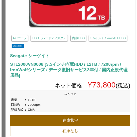
PCパーツ
HDD（ハードディスク）
内蔵HDD
3.5インチ SerialATA HDD
送料無料
Seagate シーゲイト
ST12000VN0008 [3.5インチ内蔵HDD / 12TB / 7200rpm /
IronWolfシリーズ / データ復旧サービス3年付 / 国内正規代理
店品]
¥73,800
ネット価格：
(税込)
スペック
容量
:
12TB
回転数
:
7200rpm
記録方式
:
CMR
在庫状況
在庫なし