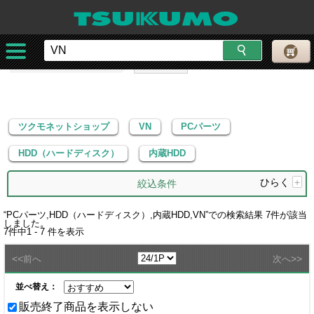
ツクモネットショップ
VN
PCパーツ
HDD（ハードディスク）
内蔵HDD
ツクモネットショップ
VN
PCパーツ
HDD（ハードディスク）
内蔵HDD
ひらく
+
絞込条件
“
PCパーツ,HDD（ハードディスク）,内蔵HDD,VN
”での検索結果
7
件が該当
しました。
7
件中
1 - 7
件を表示
<<
>>
前へ
次へ
並べ替え：
販売終了商品を表示しない