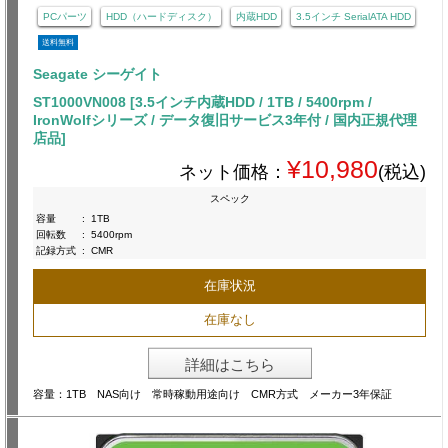
PCパーツ
HDD（ハードディスク）
内蔵HDD
3.5インチ SerialATA HDD
送料無料
Seagate シーゲイト
ST1000VN008 [3.5インチ内蔵HDD / 1TB / 5400rpm /
IronWolfシリーズ / データ復旧サービス3年付 / 国内正規代理
店品]
¥10,980
ネット価格：
(税込)
スペック
容量
:
1TB
回転数
:
5400rpm
記録方式
:
CMR
在庫状況
在庫なし
詳細はこちら
容量：1TB NAS向け 常時稼動用途向け CMR方式 メーカー3年保証