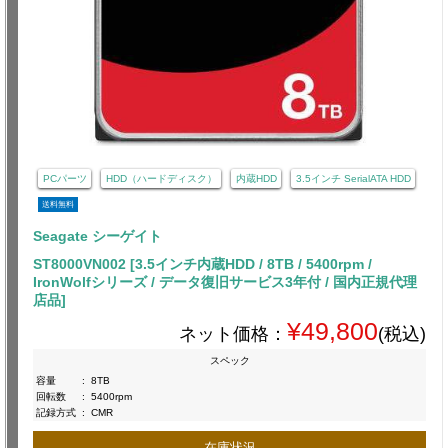
PCパーツ
HDD（ハードディスク）
内蔵HDD
3.5インチ SerialATA HDD
送料無料
Seagate シーゲイト
ST8000VN002 [3.5インチ内蔵HDD / 8TB / 5400rpm /
IronWolfシリーズ / データ復旧サービス3年付 / 国内正規代理
店品]
¥49,800
ネット価格：
(税込)
スペック
容量
:
8TB
回転数
:
5400rpm
記録方式
:
CMR
在庫状況