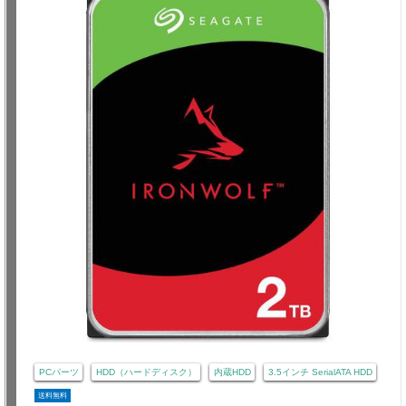
PCパーツ
HDD（ハードディスク）
内蔵HDD
3.5インチ SerialATA HDD
送料無料