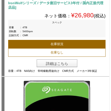
IronWolfシリーズ / データ復旧サービス3年付 / 国内正規代理
店品]
¥26,980
ネット価格：
(税込)
スペック
容量
:
4TB
回転数
:
5400rpm
記録方式
:
CMR
在庫状況
在庫なし
詳細はこちら
容量：4TB NAS向け 常時稼動用途向け CMR方式 メーカー3年保証