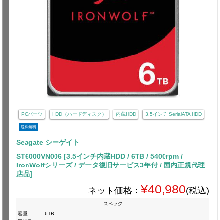
PCパーツ
HDD（ハードディスク）
内蔵HDD
3.5インチ SerialATA HDD
送料無料
Seagate シーゲイト
ST6000VN006 [3.5インチ内蔵HDD / 6TB / 5400rpm /
IronWolfシリーズ / データ復旧サービス3年付 / 国内正規代理
店品]
¥40,980
ネット価格：
(税込)
スペック
容量
:
6TB