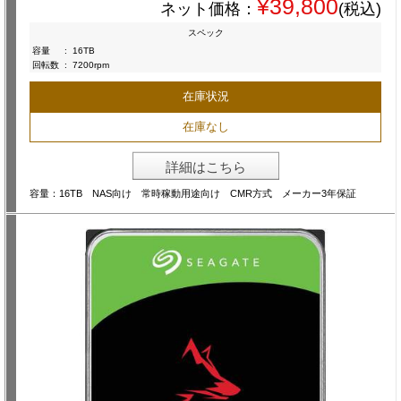
¥39,800
ネット価格：
(税込)
スペック
容量
:
16TB
回転数
:
7200rpm
在庫状況
在庫なし
詳細はこちら
容量：16TB NAS向け 常時稼動用途向け CMR方式 メーカー3年保証