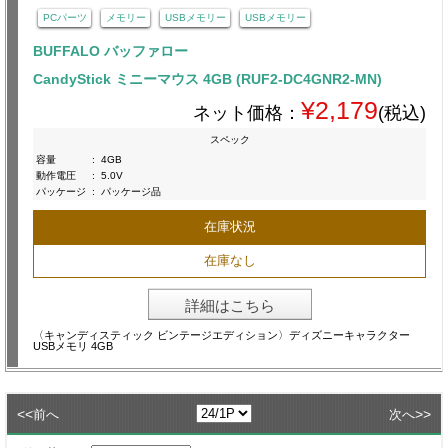
PCパーツ
メモリー
USBメモリー
USBメモリー
BUFFALO バッファロー
CandyStick ミニーマウス 4GB (RUF2-DC4GNR2-MN)
¥2,179
ネット価格：
(税込)
スペック
容量
:
4GB
動作電圧
:
5.0V
パッケージ
:
パッケージ品
在庫状況
在庫なし
詳細はこちら
〈キャンディスティック ビンテージエディション〉ディズニーキャラクター
USBメモリ 4GB
<<
>>
前へ
次へ