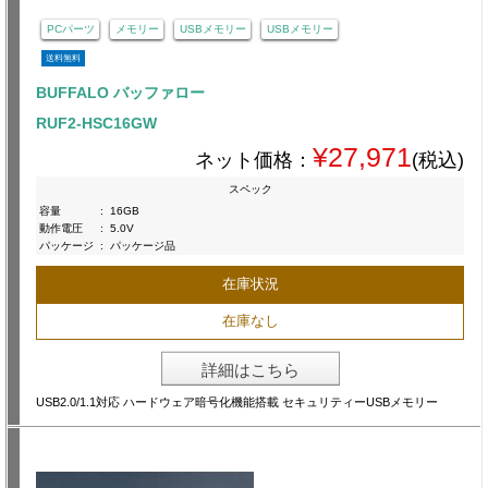
PCパーツ
メモリー
USBメモリー
USBメモリー
送料無料
BUFFALO バッファロー
RUF2-HSC16GW
¥27,971
ネット価格：
(税込)
スペック
容量
:
16GB
動作電圧
:
5.0V
パッケージ
:
パッケージ品
在庫状況
在庫なし
詳細はこちら
USB2.0/1.1対応 ハードウェア暗号化機能搭載 セキュリティーUSBメモリー