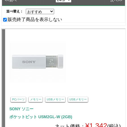
<<
>>
前へ
次へ
並べ替え：
販売終了商品を表示しない
PCパーツ
メモリー
USBメモリー
USBメモリー
SONY ソニー
ポケットビット USM2GL-W (2GB)
¥1,342
ネット価格：
(税込)