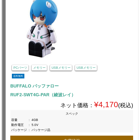
PCパーツ
メモリー
USBメモリー
USBメモリー
送料無料
BUFFALO バッファロー
RUF2-SWT4G-PAR（綾波レイ）
¥4,170
ネット価格：
(税込)
スペック
容量
:
4GB
動作電圧
:
5.0V
パッケージ
:
パッケージ品