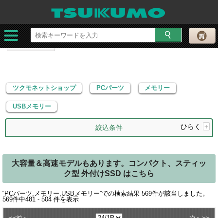
ツクモネットショップ
PCパーツ
メモリー
USBメモリー
ツクモネットショップ
PCパーツ
メモリー
USBメモリー
ひらく
+
絞込条件
大容量＆高速モデルもあります。コンパクト、スティッ
ク型 外付けSSD はこちら
“
PCパーツ,メモリー,USBメモリー
”での検索結果
569
件が該当しました。
569
件中
481 - 504
件を表示