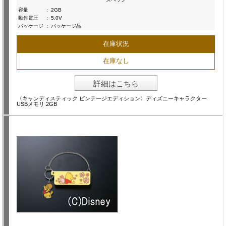
容量
:
2GB
動作電圧
:
5.0V
パッケージ
:
パッケージ品
在庫状況
在庫なし
詳細はこちら
〈キャンディスティック ビンテージエディション〉ディズニーキャラクター
USBメモリ 2GB