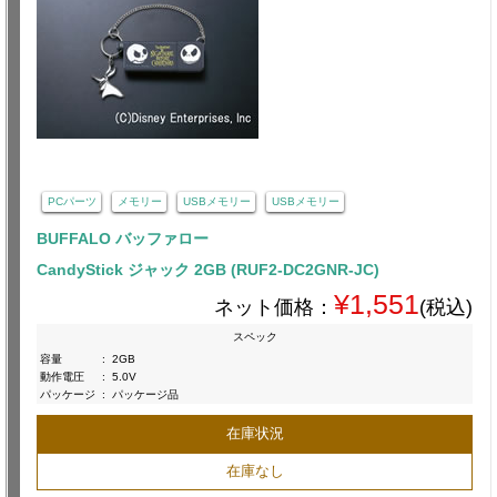
PCパーツ
メモリー
USBメモリー
USBメモリー
BUFFALO バッファロー
CandyStick ジャック 2GB (RUF2-DC2GNR-JC)
¥1,551
ネット価格：
(税込)
スペック
容量
:
2GB
動作電圧
:
5.0V
パッケージ
:
パッケージ品
在庫状況
在庫なし