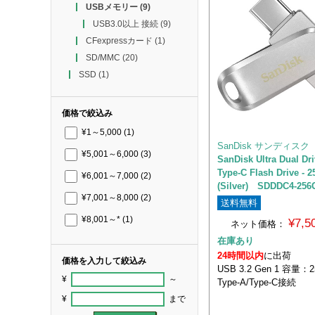
USBメモリー
(9)
USB3.0以上 接続
(9)
CFexpressカード
(1)
SD/MMC
(20)
SSD
(1)
価格で絞込み
¥1～5,000
(1)
SanDisk サンディスク
¥5,001～6,000
(3)
SanDisk Ultra Dual Dr
Type-C Flash Drive - 
¥6,001～7,000
(2)
(Silver) SDDDC4-256
¥7,001～8,000
(2)
送料無料
¥8,001～*
(1)
¥7,
ネット価格：
在庫あり
24時間以内
に出荷
価格を入力して絞込み
USB 3.2 Gen 1 容量：
¥
～
Type-A/Type-C接続
¥
まで