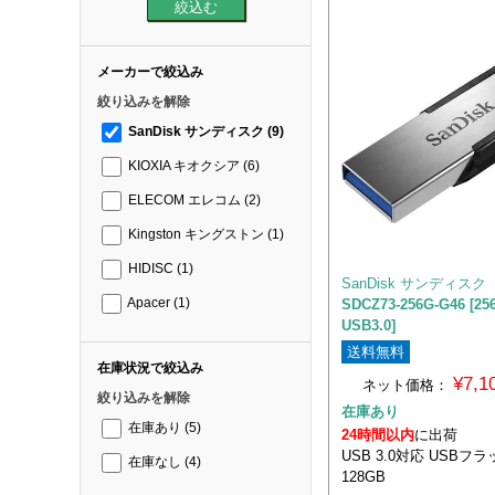
メーカーで絞込み
絞り込みを解除
SanDisk サンディスク
(9)
KIOXIA キオクシア
(6)
ELECOM エレコム
(2)
Kingston キングストン
(1)
HIDISC
(1)
SanDisk サンディスク
Apacer
(1)
SDCZ73-256G-G46 [25
USB3.0]
送料無料
在庫状況で絞込み
¥7,
ネット価格：
絞り込みを解除
在庫あり
在庫あり
(5)
24時間以内
に出荷
USB 3.0対応 USB
在庫なし
(4)
128GB