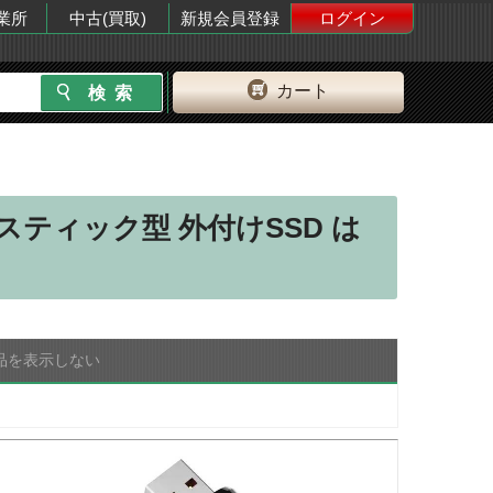
業所
中古(買取)
新規会員登録
ログイン
カート
ティック型 外付けSSD は
品を表示しない