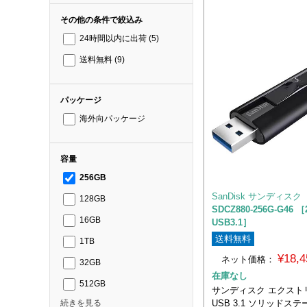
その他の条件で絞込み
24時間以内に出荷
(5)
送料無料
(9)
パッケージ
海外向パッケージ
容量
256GB
SanDisk サンディスク
128GB
SDCZ880-256G-G46 ［
16GB
USB3.1］
送料無料
1TB
¥18,
ネット価格：
32GB
在庫なし
512GB
サンディスク エクスト
USB 3.1 ソリッドス
続きを見る