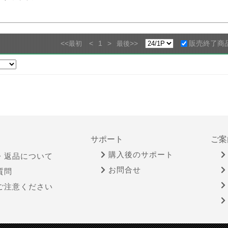
<<
<
1
>
>>
販売終了商
最初
最後
サポート
ご案
購入後のサポート
・返品について
お問合せ
質問
ご注意ください