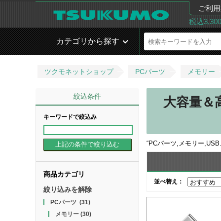
ご利用
税込3,3
カテゴリから探す
ツクモネットショップ
PCパーツ
メモリー
絞込条件
大容量＆
キーワードで絞込み
“
PCパーツ,メモリー,US
商品カテゴリ
並べ替え：
絞り込みを解除
PCパーツ
(31)
メモリー
(30)