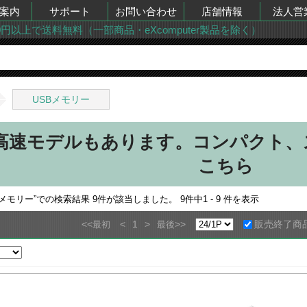
案内
サポート
お問い合わせ
店舗情報
法人営
00円以上で送料無料（一部商品・eXcomputer製品を除く）
USBメモリー
高速モデルもあります。コンパクト、ス
こちら
Bメモリー
”での検索結果
9
件が該当しました。
9
件中
1 - 9
件を表示
<<
<
1
>
>>
販売終了商
最初
最後