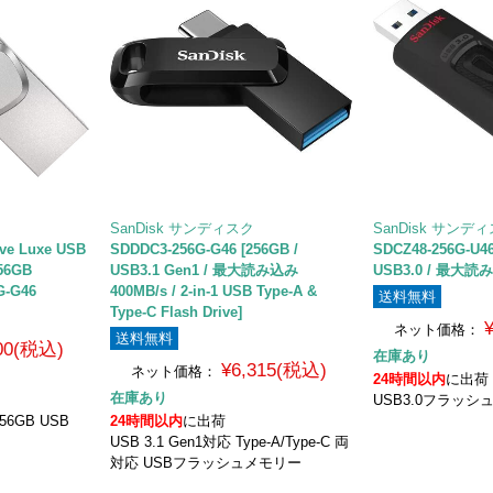
SanDisk サンディスク
SanDisk サンデ
ive Luxe USB
SDDDC3-256G-G46 [256GB /
SDCZ48-256G-U4
256GB
USB3.1 Gen1 / 最大読み込み
USB3.0 / 最大読
G-G46
400MB/s / 2-in-1 USB Type-A &
送料無料
Type-C Flash Drive]
ネット価格：
送料無料
500(税込)
在庫あり
¥6,315(税込)
ネット価格：
24時間以内
に出荷
在庫あり
USB3.0フラッシ
256GB USB
24時間以内
に出荷
USB 3.1 Gen1対応 Type-A/Type-C 両
対応 USBフラッシュメモリー