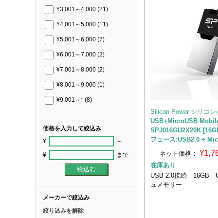
¥3,001～4,000
(21)
¥4,001～5,000
(11)
¥5,001～6,000
(7)
¥6,001～7,000
(2)
¥7,001～8,000
(2)
¥8,001～9,000
(1)
¥9,001～*
(8)
Silicon Power シリ
USB+MicroUSB Mobil
価格を入力して絞込み
SPJ016GU2X20K [16
フェース:USB2.0 + Mic
¥
～
¥1,
ネット価格：
¥
まで
在庫あり
USB 2.0接続 16GB
ュメモリー
メーカーで絞込み
絞り込みを解除