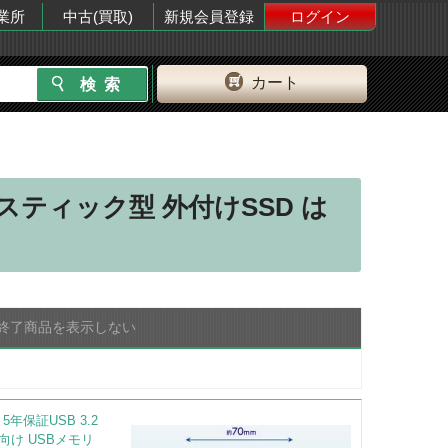
業所
中古(買取)
新規会員登録
ログイン
カート
ティック型 外付けSSD は
終了商品を表示しない