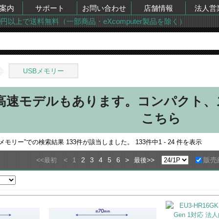
案内
サポート
お問い合わせ
店舗情報
法人営
00円以上で送料無料（一部商品・eXcomputer製品を除く）
USBメモリー
高速モデルもあります。コンパクト、ス
こちら
Bメモリー
”での検索結果
133
件が該当しました。
133
件中
1 - 24
件を表示
<<
<
1
2
3
4
5
6
>
>>
販売
最初
最後