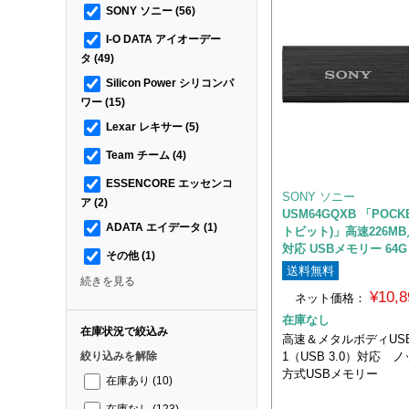
SONY ソニー
(56)
I-O DATA アイオーデー
タ
(49)
Silicon Power シリコンパ
ワー
(15)
Lexar レキサー
(5)
Team チーム
(4)
ESSENCORE エッセンコ
SONY ソニー
ア
(2)
USM64GQXB 「POCK
ADATA エイデータ
(1)
トビット)」高速226MB／
対応 USBメモリー 64
その他
(1)
送料無料
続きを見る
¥10,
ネット価格：
在庫なし
在庫状況で絞込み
高速＆メタルボディUSB 3
1（USB 3.0）対応 
絞り込みを解除
方式USBメモリー
在庫あり
(10)