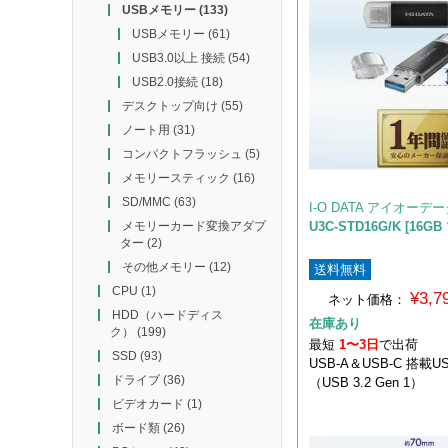
USBメモリー
(133)
USBメモリー
(61)
USB3.0以上 接続
(54)
USB2.0接続
(18)
デスクトップ向け
(55)
ノート用
(31)
コンパクトフラッシュ
(5)
メモリースティック
(16)
SD/MMC
(63)
I-O DATA アイオーデ
U3C-STD16G/K [16G
メモリーカード変換アダプ
ター
(2)
その他メモリー
(12)
送料無料
CPU
(1)
¥3,
ネット価格：
HDD（ハードディス
在庫あり
ク）
(199)
最短
1〜3日
で出荷
SSD
(93)
USB-A＆USB-C 搭載
ドライブ
(36)
（USB 3.2 Gen 1）
ビデオカード
(1)
ボード類
(26)