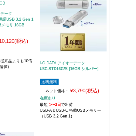
オーデータ
保証USB 3.2 Gen 1
Bメモリ 16GB
10,120(税込)
荷
、従来品よりも10倍
I-O DATA アイオーデータ
論値)
U3C-STD16G/S [16GB シルバー]
送料無料
¥3,790(税込)
ネット価格：
在庫あり
最短
1〜3日
で出荷
USB-A＆USB-C 搭載USBメモリー
（USB 3.2 Gen 1）