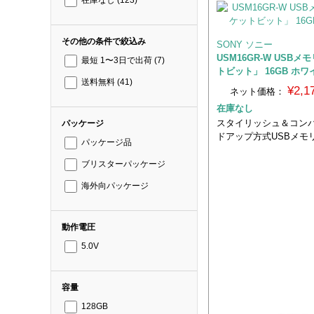
在庫なし
(123)
その他の条件で絞込み
SONY ソニー
USM16GR-W USBメ
最短 1〜3日で出荷
(7)
トビット」 16GB ホワ
送料無料
(41)
¥2,
ネット価格：
在庫なし
スタイリッシュ＆コン
パッケージ
ドアップ方式USBメモ
パッケージ品
ブリスターパッケージ
海外向パッケージ
動作電圧
5.0V
容量
128GB