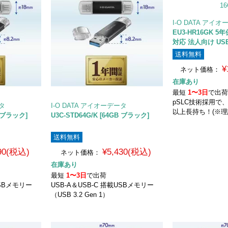
I-O DATA アイ
EU3-HR16GK 5年
対応 法人向け US
送料無料
¥
ネット価格：
在庫あり
最短
1〜3日
で出
pSLC技術採用で
ータ
I-O DATA アイオーデータ
以上長持ち！(※理
B ブラック]
U3C-STD64G/K [64GB ブラック]
送料無料
790(税込)
¥5,430(税込)
ネット価格：
在庫あり
最短
1〜3日
で出荷
USBメモリー
USB-A＆USB-C 搭載USBメモリー
（USB 3.2 Gen 1）