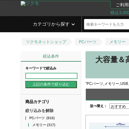
ご利用
税込3,3
カテゴリから探す
ツクモネットショップ
PCパーツ
メモリー
絞込条件
大容量＆
キーワードで絞込み
“
PCパーツ,メモリー,US
商品カテゴリ
並べ替え：
絞り込みを解除
PCパーツ
(916)
メモリー
(317)