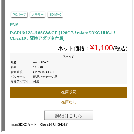
PCパーツ
メモリー
SD/MMC
PNY
P-SDUX128U185GW-GE [128GB / microSDXC UHS-I /
Class10 / 変換アダプタ付属]
¥1,100
ネット価格：
(税込)
スペック
規格
:
microSDXC
容量
:
128GB
転送速度
:
Class 10 UHS-I
パッケージ
:
簡易パッケージ品
変換アダプタ
:
付属
在庫状況
在庫なし
詳細はこちら
microSDXCカード Class10 UHS-I対応