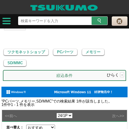
ツクモネットショップ
PCパーツ
メモリー
SD/MMC
ツクモネットショップ
PCパーツ
メモリー
SD/MMC
ひらく
+
絞込条件
“
PCパーツ,メモリー,SD/MMC
”での検索結果
1
件が該当しました。
1
件中
1 - 1
件を表示
<<
>>
前へ
次へ
並べ替え：