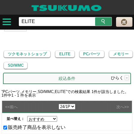
ツクモネットショップ
ELITE
PCパーツ
メモリー
SD/MMC
ツクモネットショップ
ELITE
PCパーツ
メモリー
SD/MMC
ひらく
+
絞込条件
“
PCパーツ,メモリー,SD/MMC,ELITE
”での検索結果
1
件が該当しました。
1
件中
1 - 1
件を表示
<<
>>
前へ
次へ
並べ替え：
販売終了商品を表示しない