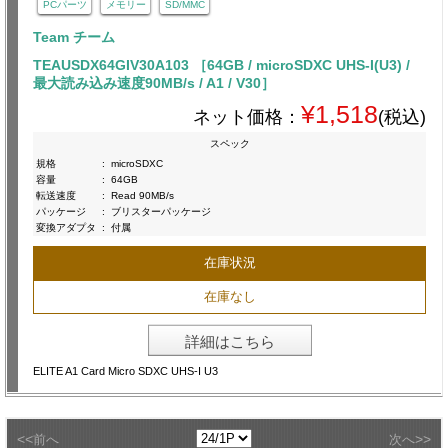
PCパーツ
メモリー
SD/MMC
Team チーム
TEAUSDX64GIV30A103 ［64GB / microSDXC UHS-I(U3) /
最大読み込み速度90MB/s / A1 / V30］
¥1,518
ネット価格：
(税込)
スペック
規格
:
microSDXC
容量
:
64GB
転送速度
:
Read 90MB/s
パッケージ
:
ブリスターパッケージ
変換アダプタ
:
付属
在庫状況
在庫なし
詳細はこちら
ELITE A1 Card Micro SDXC UHS-I U3
<<
>>
前へ
次へ