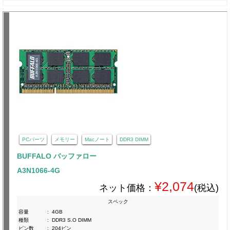
PCパーツ
メモリー
Macノート
DDR3 DIMM
BUFFALO バッファロー
A3N1066-4G
¥2,074
ネット価格：
(税込)
スペック
容量
:
4GB
種類
:
DDR3 S.O DIMM
ピン数
:
204ピン