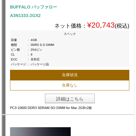
BUFFALO バッファロー
A3N1333-2GX2
¥20,743
ネット価格：
(税込)
スペック
容量
:
4GB
種類
:
DDR3 S.O DIMM
ピン数
:
204ピン
CL
:
9
ECC
:
非対応
パッケージ
:
パッケージ品
在庫状況
在庫なし
詳細はこちら
PC3-10600 DDR3 SDRAM SO-DIMM for Mac 2GB×2枚