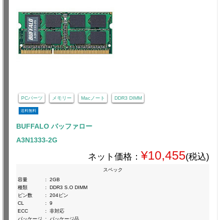
PCパーツ
メモリー
Macノート
DDR3 DIMM
送料無料
BUFFALO バッファロー
A3N1333-2G
¥10,455
ネット価格：
(税込)
スペック
容量
:
2GB
種類
:
DDR3 S.O DIMM
ピン数
:
204ピン
CL
:
9
ECC
:
非対応
パッケージ
:
パッケージ品