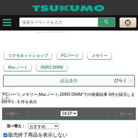
ツクモネットショップ
PCパーツ
メモリー
Macノート
DDR3 DIMM
ツクモネットショップ
PCパーツ
メモリー
Macノート
DDR3 DIMM
ひらく
+
絞込条件
“
PCパーツ,メモリー,Macノート,DDR3 DIMM
”での検索結果
6
件が該当しま
した。
6
件中
1 - 6
件を表示
<<
>>
前へ
次へ
並べ替え：
販売終了商品を表示しない