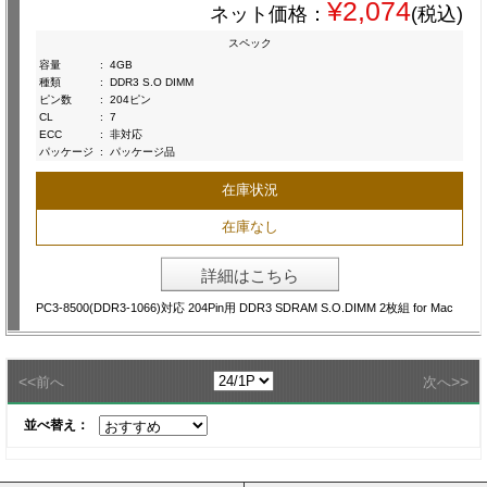
¥2,074
ネット価格：
(税込)
スペック
容量
:
4GB
種類
:
DDR3 S.O DIMM
ピン数
:
204ピン
CL
:
7
ECC
:
非対応
パッケージ
:
パッケージ品
在庫状況
在庫なし
詳細はこちら
PC3-8500(DDR3-1066)対応 204Pin用 DDR3 SDRAM S.O.DIMM 2枚組 for Mac
<<
>>
前へ
次へ
並べ替え：