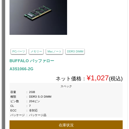
PCパーツ
メモリー
Macノート
DDR3 DIMM
BUFFALO バッファロー
A3S1066-2G
¥1,027
ネット価格：
(税込)
スペック
容量
:
2GB
種類
:
DDR3 S.O DIMM
ピン数
:
204ピン
CL
:
7
ECC
:
非対応
パッケージ
:
パッケージ品
在庫状況