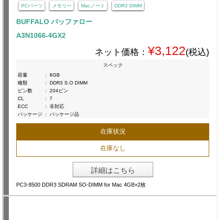
PCパーツ
メモリー
Macノート
DDR3 DIMM
BUFFALO バッファロー
A3N1066-4GX2
¥3,122
ネット価格：
(税込)
スペック
容量
:
8GB
種類
:
DDR3 S.O DIMM
ピン数
:
204ピン
CL
:
7
ECC
:
非対応
パッケージ
:
パッケージ品
在庫状況
在庫なし
詳細はこちら
PC3-8500 DDR3 SDRAM SO-DIMM for Mac 4GB×2枚