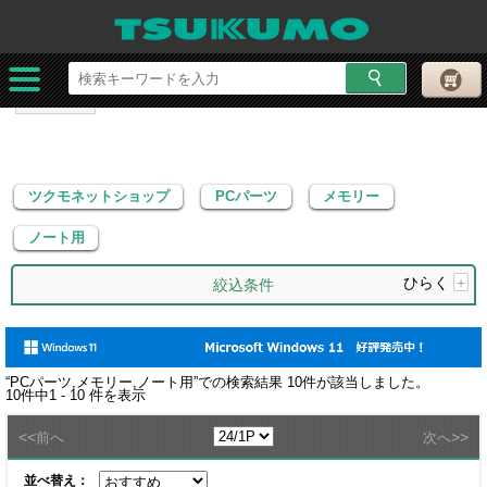
ツクモネットショップ
PCパーツ
メモリー
ノート用
ツクモネットショップ
PCパーツ
メモリー
ノート用
ひらく
+
絞込条件
“
PCパーツ,メモリー,ノート用
”での検索結果
10
件が該当しました。
10
件中
1 - 10
件を表示
<<
>>
前へ
次へ
並べ替え：