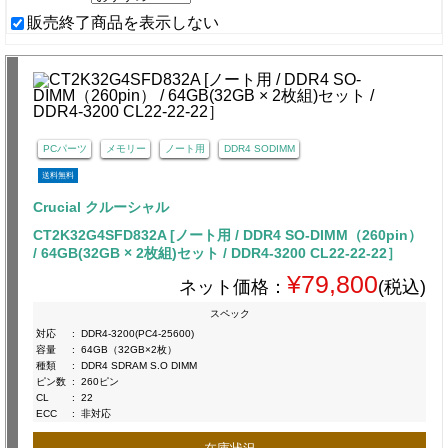
販売終了商品を表示しない
PCパーツ
メモリー
ノート用
DDR4 SODIMM
送料無料
Crucial クルーシャル
CT2K32G4SFD832A [ノート用 / DDR4 SO-DIMM（260pin）
/ 64GB(32GB × 2枚組)セット / DDR4-3200 CL22-22-22］
¥79,800
ネット価格：
(税込)
スペック
対応
:
DDR4-3200(PC4-25600)
容量
:
64GB（32GB×2枚）
種類
:
DDR4 SDRAM S.O DIMM
ピン数
:
260ピン
CL
:
22
ECC
:
非対応