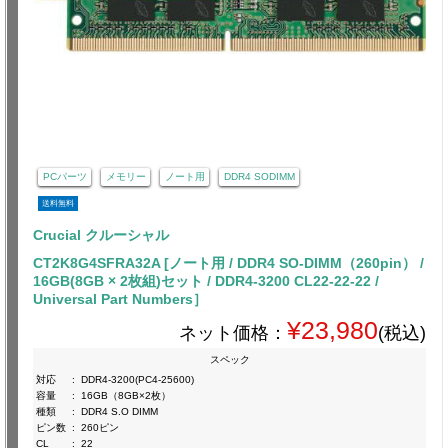
PCパーツ
メモリー
ノート用
DDR4 SODIMM
送料無料
Crucial クルーシャル
CT2K8G4SFRA32A [ノート用 / DDR4 SO-DIMM（260pin） /
16GB(8GB × 2枚組)セット / DDR4-3200 CL22-22-22 /
Universal Part Numbers］
¥23,980
ネット価格：
(税込)
スペック
対応
:
DDR4-3200(PC4-25600)
容量
:
16GB（8GB×2枚）
種類
:
DDR4 S.O DIMM
ピン数
:
260ピン
CL
:
22