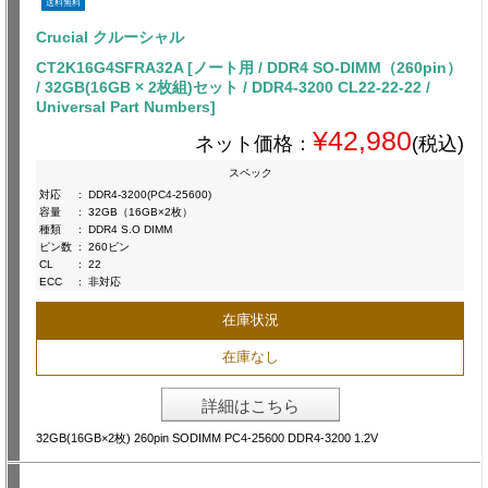
送料無料
Crucial クルーシャル
CT2K16G4SFRA32A [ノート用 / DDR4 SO-DIMM（260pin）
/ 32GB(16GB × 2枚組)セット / DDR4-3200 CL22-22-22 /
Universal Part Numbers]
¥42,980
ネット価格：
(税込)
スペック
対応
:
DDR4-3200(PC4-25600)
容量
:
32GB（16GB×2枚）
種類
:
DDR4 S.O DIMM
ピン数
:
260ピン
CL
:
22
ECC
:
非対応
在庫状況
在庫なし
詳細はこちら
32GB(16GB×2枚) 260pin SODIMM PC4-25600 DDR4-3200 1.2V