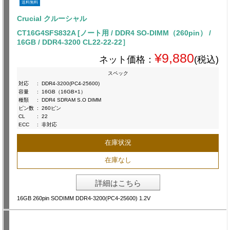
送料無料
Crucial クルーシャル
CT16G4SFS832A [ノート用 / DDR4 SO-DIMM（260pin） /
16GB / DDR4-3200 CL22-22-22］
¥9,880
ネット価格：
(税込)
スペック
対応
:
DDR4-3200(PC4-25600)
容量
:
16GB（16GB×1）
種類
:
DDR4 SDRAM S.O DIMM
ピン数
:
260ピン
CL
:
22
ECC
:
非対応
在庫状況
在庫なし
詳細はこちら
16GB 260pin SODIMM DDR4-3200(PC4-25600) 1.2V