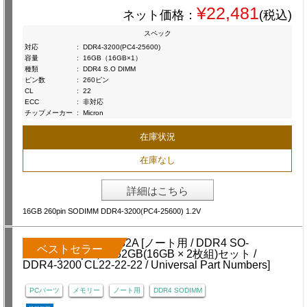
¥22,481
ネット価格：
(税込)
スペック
対応
:
DDR4-3200(PC4-25600)
容量
:
16GB（16GB×1）
種類
:
DDR4 S.O DIMM
ピン数
:
260ピン
CL
:
22
ECC
:
非対応
チップメーカー
:
Micron
在庫状況
在庫なし
詳細はこちら
16GB 260pin SODIMM DDR4-3200(PC4-25600) 1.2V
ベストセラー
PCパーツ
メモリー
ノート用
DDR4 SODIMM