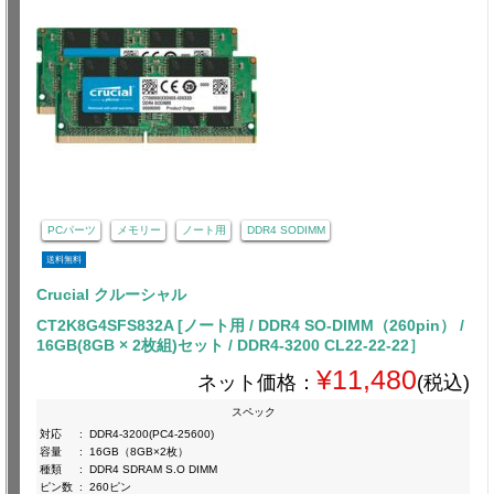
PCパーツ
メモリー
ノート用
DDR4 SODIMM
送料無料
Crucial クルーシャル
CT2K8G4SFS832A [ノート用 / DDR4 SO-DIMM（260pin） /
16GB(8GB × 2枚組)セット / DDR4-3200 CL22-22-22］
¥11,480
ネット価格：
(税込)
スペック
対応
:
DDR4-3200(PC4-25600)
容量
:
16GB（8GB×2枚）
種類
:
DDR4 SDRAM S.O DIMM
ピン数
:
260ピン