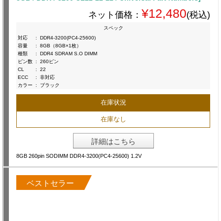
¥12,480
ネット価格：
(税込)
スペック
対応
:
DDR4-3200(PC4-25600)
容量
:
8GB（8GB×1枚）
種類
:
DDR4 SDRAM S.O DIMM
ピン数
:
260ピン
CL
:
22
ECC
:
非対応
カラー
:
ブラック
在庫状況
在庫なし
詳細はこちら
8GB 260pin SODIMM DDR4-3200(PC4-25600) 1.2V
ベストセラー