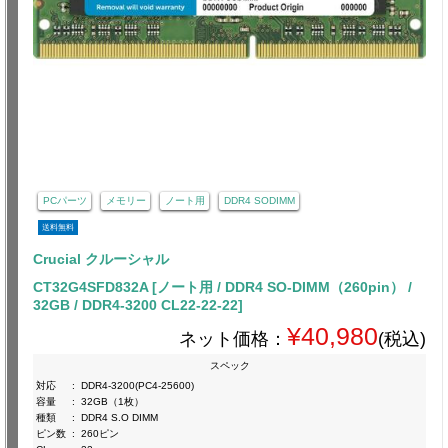
PCパーツ
メモリー
ノート用
DDR4 SODIMM
送料無料
Crucial クルーシャル
CT32G4SFD832A [ノート用 / DDR4 SO-DIMM（260pin） /
32GB / DDR4-3200 CL22-22-22]
¥40,980
ネット価格：
(税込)
スペック
対応
:
DDR4-3200(PC4-25600)
容量
:
32GB（1枚）
種類
:
DDR4 S.O DIMM
ピン数
:
260ピン