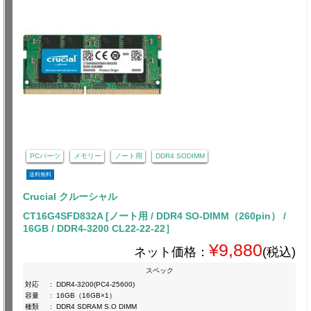
PCパーツ
メモリー
ノート用
DDR4 SODIMM
送料無料
Crucial クルーシャル
CT16G4SFD832A [ノート用 / DDR4 SO-DIMM（260pin） /
16GB / DDR4-3200 CL22-22-22］
¥9,880
ネット価格：
(税込)
スペック
対応
:
DDR4-3200(PC4-25600)
容量
:
16GB（16GB×1）
種類
:
DDR4 SDRAM S.O DIMM