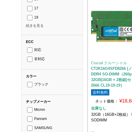
17
19
続きを見る
ECC
対応
非対応
Crucial クルーシャル
CT2K16G4SFD8266 [
DDR4 SO-DIMM（260p
カラー
32GB(16GB × 2枚組)セ
ブラック
2666 CL19-19-19］
送料無料
¥18,
ネット価格：
チップメーカー
在庫なし
Micron
32GB（16GB×2枚組） D
Panram
SODIMM
SAMSUNG