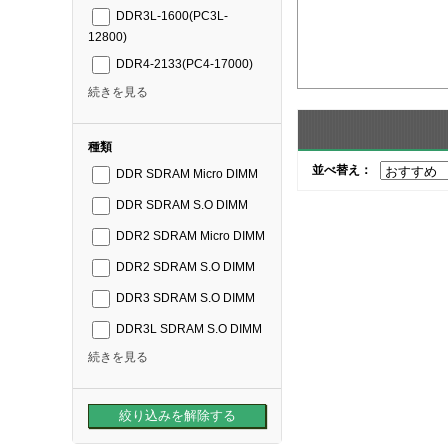
DDR3L-1600(PC3L-
12800)
DDR4-2133(PC4-17000)
続きを見る
種類
並べ替え：
DDR SDRAM Micro DIMM
DDR SDRAM S.O DIMM
DDR2 SDRAM Micro DIMM
DDR2 SDRAM S.O DIMM
DDR3 SDRAM S.O DIMM
DDR3L SDRAM S.O DIMM
続きを見る