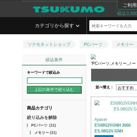
ご利用
税込3,3
カテゴリから探す
ツクモネットショップ
PCパーツ
メモリー
絞込条件
“
PCパーツ,メモリー,ノー
キーワードで絞込み
並べ替え：
商品カテゴリ
絞り込みを解除
Apacer
ES08G2VGNH 2666
PCパーツ
(31)
ES.08G2V.GNH
メモリー
(31)