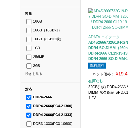
容量
16GB
16GB（16GB×1）
ADATA エイデータ
16GB（8GB×2枚）
AD4S2666732G19-RG
DDR4 SO-DIMM（260pi
1GB
DDR4-2666 CL19-19-19 
256MB
DDR4 2666 SO-DI
送料無料
2GB
¥19,
続きを見る
ネット価格：
在庫なし
32GB(1枚) DDR4-2666
対応
DIMM 永久保証 SPD:CL1
DDR4-2666
1.2V
DDR4-2666(PC4-21300)
DDR4-2666(PC4-21333)
DDR3-1333(PC3-10600)