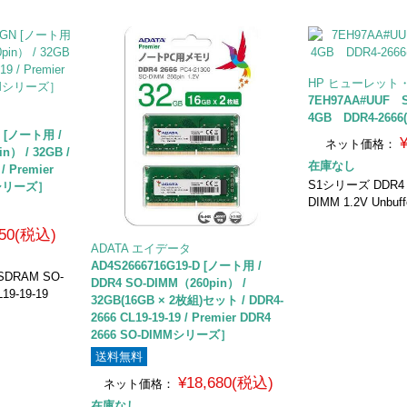
HP ヒューレット
7EH97AA#UU
4GB DDR4-2666(P
N [ノート用 /
ネット価格：
n） / 32GB /
在庫なし
/ Premier
S1シリーズ DDR4 
MMシリーズ］
DIMM 1.2V Unbuff
450(税込)
ADATA エイデータ
AD4S2666716G19-D [ノート用 /
 SDRAM SO-
DDR4 SO-DIMM（260pin） /
9-19-19
32GB(16GB × 2枚組)セット / DDR4-
2666 CL19-19-19 / Premier DDR4
2666 SO-DIMMシリーズ］
送料無料
¥18,680(税込)
ネット価格：
在庫なし