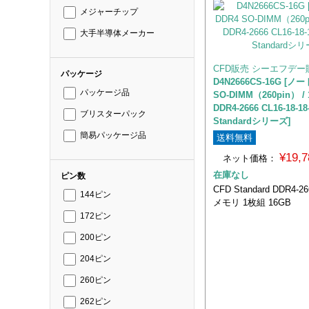
メジャーチップ
大手半導体メーカー
CFD販売 シーエフデー
パッケージ
D4N2666CS-16G [ノー
パッケージ品
SO-DIMM（260pin） / 
DDR4-2666 CL16-18-18
ブリスターパック
Standardシリーズ]
簡易パッケージ品
送料無料
¥19,
ネット価格：
在庫なし
ピン数
CFD Standard DDR4-
144ピン
メモリ 1枚組 16GB
172ピン
200ピン
204ピン
260ピン
262ピン