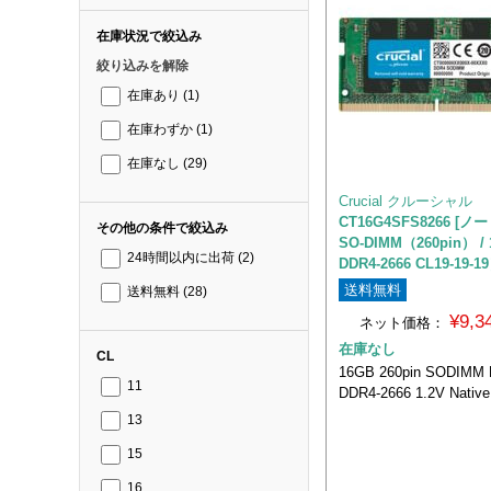
在庫状況で絞込み
絞り込みを解除
在庫あり
(1)
在庫わずか
(1)
在庫なし
(29)
Crucial クルーシャル
CT16G4SFS8266 [ノー
その他の条件で絞込み
SO-DIMM（260pin） / 
24時間以内に出荷
(2)
DDR4-2666 CL19-19-1
送料無料
送料無料
(28)
¥9,
ネット価格：
在庫なし
CL
16GB 260pin SODIMM 
11
DDR4-2666 1.2V Native
13
15
16