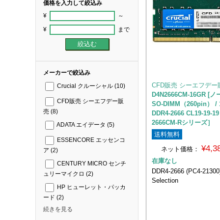
価格を入力して絞込み
¥
～
¥
まで
メーカーで絞込み
CFD販売 シーエフデー
Crucial クルーシャル
(10)
D4N2666CM-16GR [ノ
CFD販売 シーエフデー販
SO-DIMM（260pin） / 
売
(8)
DDR4-2666 CL19-19-19
2666CM-Rシリーズ］
ADATA エイデータ
(5)
送料無料
ESSENCORE エッセンコ
¥4,
ネット価格：
ア
(2)
在庫なし
CENTURY MICRO センチ
DDR4-2666 (PC4-2130
ュリーマイクロ
(2)
Selection
HP ヒューレット・パッカ
ード
(2)
続きを見る