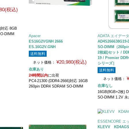
980(税込)
66)対応 8GB
SO-DIMM
Apacer
ADATA エイデー
ES16G2VGNH 2666
AD4S266638G19
ES.16G2V.GNH
SO-DIMM（260pin
2枚組)セット / DDR4
送料無料
19 / Premier DD
¥20,980(税込)
ネット価格：
シリーズ］
在庫あり
送料無料
24時間以内
に出荷
ネット価格：
PC4-21300 (DDR4-2666)対応 16GB
在庫なし
260pin DDR4 SDRAM SO-DIMM
16GB(8GB×2枚) D
SO-DIMM 1.2V
ESSENCORE 
KLEVV KD4AGSA