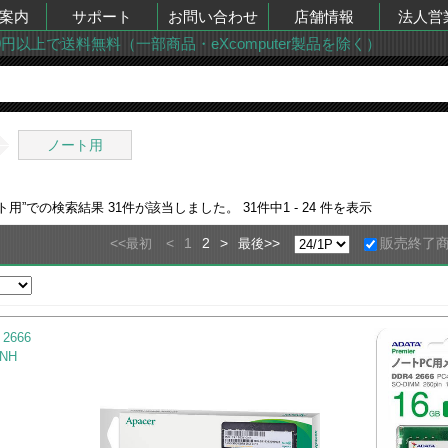
案内
サポート
お問い合わせ
店舗情報
法人営
00円以上で送料無料（一部商品・eXcomputer製品を除く）
ノート用
ト用
”での検索結果
31
件が該当しました。
31
件中
1 - 24
件を表示
<<
<
1
2
>
>>
販売終了
最初
最後