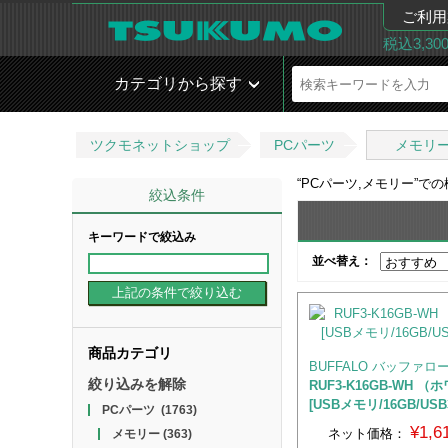
ご利用
税込3,3
カテゴリから探す
ツクモネットショップ
PCパーツ
メモリ
“
PCパーツ,メモリー
”で
絞込条件
キーワードで絞込み
並べ替え：
商品カテゴリ
BUFFALO バッファロ
絞り込みを解除
RUF3-K16GB-WH 
[USBメモリ/16GB/USB3
PCパーツ
(1763)
¥1,
ネット価格：
メモリー
(363)