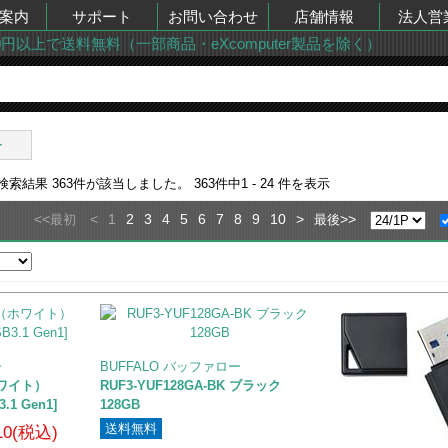
案内
サポート
お問い合わせ
店舗情報
法人営
00円以上で送料無料（一部商品・eXcomputer製品を除く）
ー
の検索結果
363
件が該当しました。
363
件中
1 - 24
件を表示
<<
<
1
2
3
4
5
6
7
8
9
10
>
>>
最初
最後
ー
BUFFALO バッファロー
（ホワイト）
RUF3-YUF128GA-BK ブラック
.1 Gen1]
128GB
送料無料
610(税込)