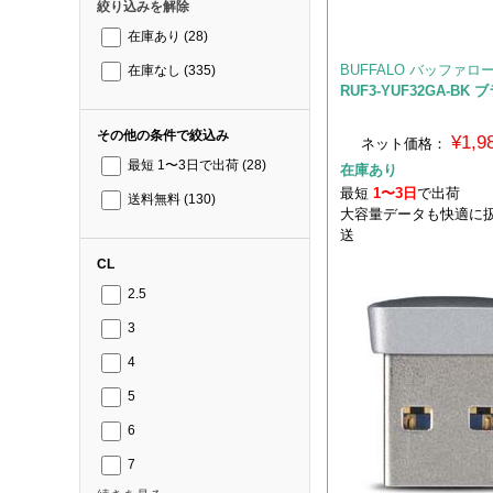
絞り込みを解除
在庫あり
(28)
BUFFALO バッファロ
在庫なし
(335)
RUF3-YUF32GA-BK 
その他の条件で絞込み
¥1,
ネット価格：
最短 1〜3日で出荷
(28)
在庫あり
最短
1〜3日
で出荷
送料無料
(130)
大容量データも快適に
送
CL
2.5
3
4
5
6
7