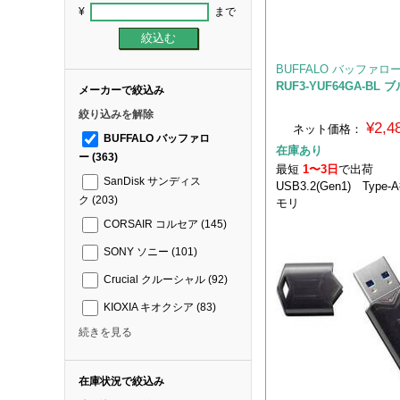
¥
まで
BUFFALO バッファロ
RUF3-YUF64GA-BL 
メーカーで絞込み
絞り込みを解除
¥2,
ネット価格：
BUFFALO バッファロ
在庫あり
ー
(363)
最短
1〜3日
で出荷
SanDisk サンディス
USB3.2(Gen1) Typ
ク
(203)
モリ
CORSAIR コルセア
(145)
SONY ソニー
(101)
Crucial クルーシャル
(92)
KIOXIA キオクシア
(83)
続きを見る
在庫状況で絞込み