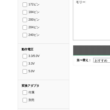
モリー
172ピン
184ピン
200ピン
204ピン
240ピン
動作電圧
3.3/5.0V
並べ替え：
3.3V
5.0V
変換アダプタ
付属
別売