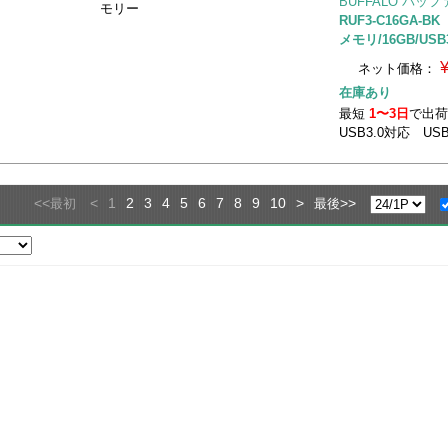
BUFFALO バッ
モリー
RUF3-C16GA-B
メモリ/16GB/USB3
ネット価格：
在庫あり
最短
1〜3日
で出
USB3.0対応 U
<<
<
1
2
3
4
5
6
7
8
9
10
>
>>
最初
最後