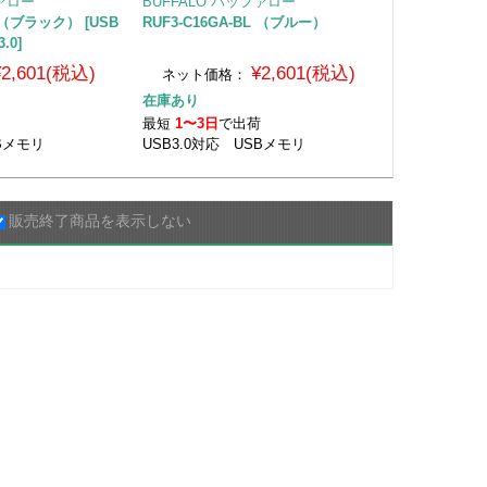
ファロー
BUFFALO バッファロー
K （ブラック） [USB
RUF3-C16GA-BL （ブルー）
.0]
¥2,601(税込)
¥2,601(税込)
ネット価格：
在庫あり
荷
最短
1〜3日
で出荷
SBメモリ
USB3.0対応 USBメモリ
販売終了商品を表示しない