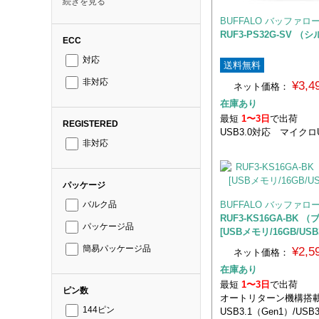
続きを見る
BUFFALO バッファロ
RUF3-PS32G-SV （
ECC
対応
送料無料
非対応
¥3,
ネット価格：
在庫あり
最短
1〜3日
で出荷
REGISTERED
USB3.0対応 マイク
非対応
パッケージ
BUFFALO バッファロ
バルク品
RUF3-KS16GA-BK 
パッケージ品
[USBメモリ/16GB/USB3
簡易パッケージ品
¥2,
ネット価格：
在庫あり
最短
1〜3日
で出荷
ピン数
オートリターン機構搭
144ピン
USB3.1（Gen1）/USB