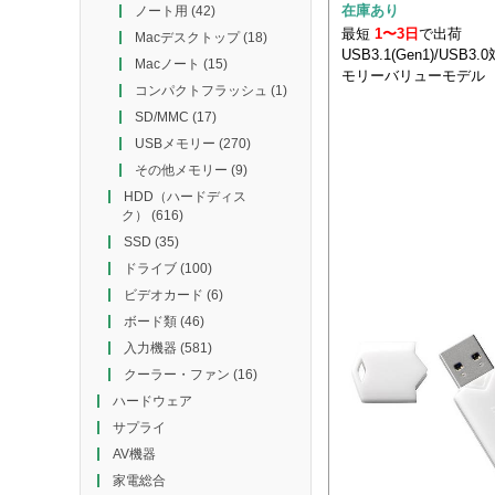
在庫あり
ノート用
(42)
最短
1〜3日
で出荷
Macデスクトップ
(18)
USB3.1(Gen1)/USB3
Macノート
(15)
モリーバリューモデル
コンパクトフラッシュ
(1)
SD/MMC
(17)
USBメモリー
(270)
その他メモリー
(9)
HDD（ハードディス
ク）
(616)
SSD
(35)
ドライブ
(100)
ビデオカード
(6)
ボード類
(46)
入力機器
(581)
クーラー・ファン
(16)
ハードウェア
サプライ
AV機器
家電総合