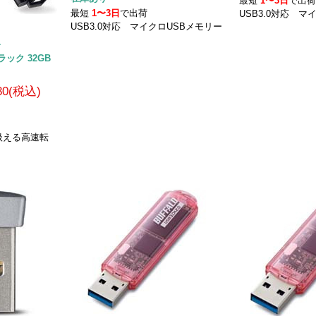
最短
1〜3日
で出
最短
1〜3日
で出荷
USB3.0対応 マ
USB3.0対応 マイクロUSBメモリー
ー
ブラック 32GB
980(税込)
扱える高速転