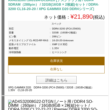
AX4U3200716G16A-DCBK20 [デスクトップ用 / DDR4
SDRAM（288pin） / 32GB(16GB × 2枚組)セット / DDR4-
3200 CL16-20-20 / XPG GAMMIX D20 DDR4シリーズ］
¥21,890
ネット価格：
(税込)
スペック
対応
:
DDR4-3200 (PC4-25600)
容量
:
32GB（16GB×2枚組）
ピン数
:
288ピン
メモリタイミング CL-RCD-RP-RAS
:
16-20-20-Unknown
拡張メモリプロファイル
:
XMP 2.0 対応
動作電圧
:
1.35V
冷却放熱板
:
ヒートシンク
在庫状況
在庫なし
詳細はこちら
XPG GAMMIX D20 DDR4-3200 (PC4-25600) / 32GB（16GB×2枚組）
1.35V CL16-20-20