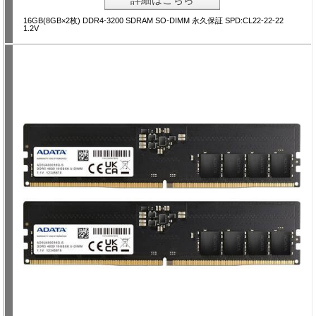
16GB(8GB×2枚) DDR4-3200 SDRAM SO-DIMM 永久保証 SPD:CL22-22-22
1.2V