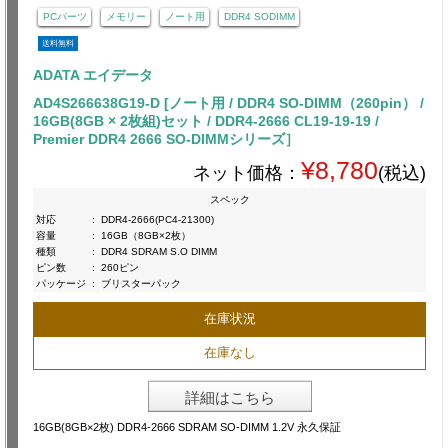
PCパーツ
メモリー
ノート用
DDR4 SODIMM
送料無料
ADATA エイデータ
AD4S266638G19-D [ノート用 / DDR4 SO-DIMM（260pin） /
16GB(8GB × 2枚組)セット / DDR4-2666 CL19-19-19 /
Premier DDR4 2666 SO-DIMMシリーズ］
¥8,780
ネット価格：
(税込)
スペック
対応
:
DDR4-2666(PC4-21300)
容量
:
16GB（8GB×2枚）
種類
:
DDR4 SDRAM S.O DIMM
ピン数
:
260ピン
パッケージ
:
ブリスターパック
在庫状況
在庫なし
詳細はこちら
16GB(8GB×2枚) DDR4-2666 SDRAM SO-DIMM 1.2V 永久保証