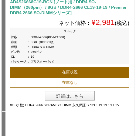
AD4S26668G19-RGN [ノート用 / DDR4 SO-
DIMM（260pin） / 8GB / DDR4-2666 CL19-19-19 / Premier
DDR4 2666 SO-DIMMシリーズ］
¥2,981
ネット価格：
(税込)
スペック
対応
:
DDR4-2666(PC4-21300)
容量
:
8GB（8GB×1枚）
種類
:
DDR4 S.O DIMM
ピン数
:
260ピン
CL
:
19
パッケージ
:
ブリスターパック
在庫状況
在庫なし
詳細はこちら
8GB(1枚) DDR4-2666 SDRAM SO-DIMM 永久保証 SPD:CL19-19-19 1.2V