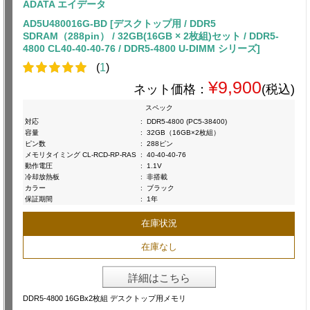
ADATA エイデータ
AD5U480016G-BD [デスクトップ用 / DDR5
SDRAM（288pin） / 32GB(16GB × 2枚組)セット / DDR5-
4800 CL40-40-40-76 / DDR5-4800 U-DIMM シリーズ]
(
1
)
¥9,900
ネット価格：
(税込)
スペック
対応
:
DDR5-4800 (PC5-38400)
容量
:
32GB（16GB×2枚組）
ピン数
:
288ピン
メモリタイミング CL-RCD-RP-RAS
:
40-40-40-76
動作電圧
:
1.1V
冷却放熱板
:
非搭載
カラー
:
ブラック
保証期間
:
1年
在庫状況
在庫なし
詳細はこちら
DDR5-4800 16GBx2枚組 デスクトップ用メモリ