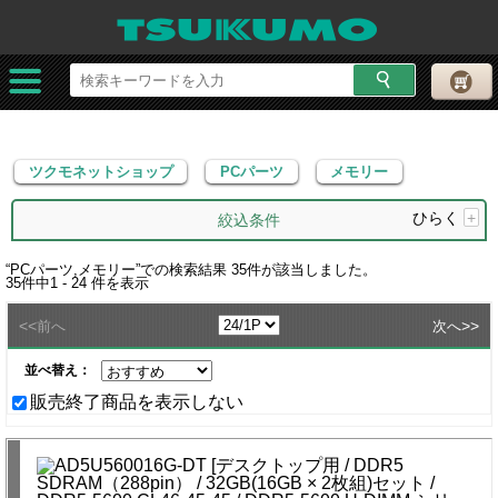
ツクモネットショップ
PCパーツ
メモリー
ツクモネットショップ
PCパーツ
メモリー
ひらく
+
絞込条件
“
PCパーツ,メモリー
”での検索結果
35
件が該当しました。
35
件中
1 - 24
件を表示
<<
>>
前へ
次へ
並べ替え：
販売終了商品を表示しない