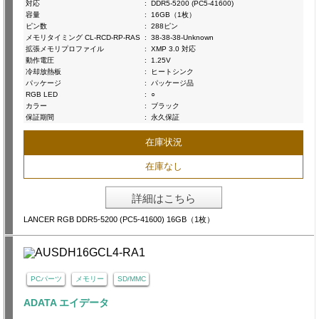
対応
:
DDR5-5200 (PC5-41600)
容量
:
16GB（1枚）
ピン数
:
288ピン
メモリタイミング CL-RCD-RP-RAS
:
38-38-38-Unknown
拡張メモリプロファイル
:
XMP 3.0 対応
動作電圧
:
1.25V
冷却放熱板
:
ヒートシンク
パッケージ
:
パッケージ品
RGB LED
:
○
カラー
:
ブラック
保証期間
:
永久保証
在庫状況
在庫なし
詳細はこちら
LANCER RGB DDR5-5200 (PC5-41600) 16GB（1枚）
PCパーツ
メモリー
SD/MMC
ADATA エイデータ