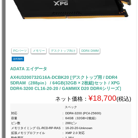
PCパーツ
メモリー
デスクトップ向け
DDR4 DIMM
送料無料
ADATA エイデータ
AX4U3200732G16A-DCBK20 [デスクトップ用 / DDR4
SDRAM（288pin） / 64GB(32GB × 2枚組)セット / XPG
DDR4-3200 CL16-20-20 / GAMMIX D20 DDR4シリーズ］
¥18,700
ネット価格：
(税込)
スペック
対応
:
DDR4-3200 (PC4-25600)
容量
:
64GB（32GB×2枚組）
ピン数
:
288ピン
メモリタイミング CL-RCD-RP-RAS
:
16-20-20-Unknown
拡張メモリプロファイル
:
XMP 2.0 対応
動作電圧
:
1.35V