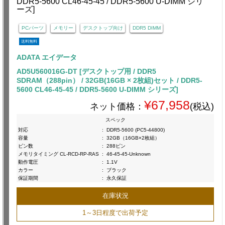
PCパーツ
メモリー
デスクトップ向け
DDR5 DIMM
送料無料
ADATA エイデータ
AD5U560016G-DT [デスクトップ用 / DDR5
SDRAM（288pin） / 32GB(16GB × 2枚組)セット / DDR5-
5600 CL46-45-45 / DDR5-5600 U-DIMM シリーズ]
¥67,958
ネット価格：
(税込)
スペック
対応
:
DDR5-5600 (PC5-44800)
容量
:
32GB（16GB×2枚組）
ピン数
:
288ピン
メモリタイミング CL-RCD-RP-RAS
:
46-45-45-Unknown
動作電圧
:
1.1V
カラー
:
ブラック
保証期間
:
永久保証
在庫状況
1～3日程度で出荷予定