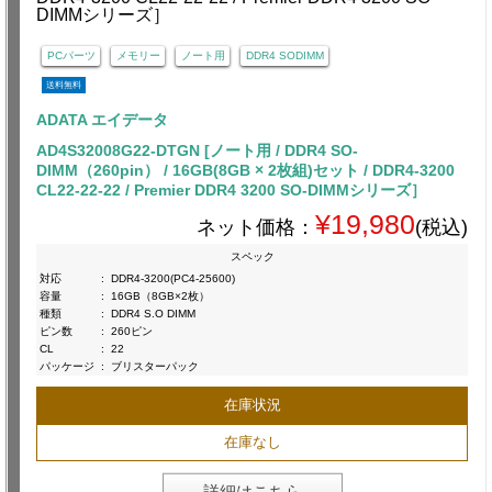
PCパーツ
メモリー
ノート用
DDR4 SODIMM
送料無料
ADATA エイデータ
AD4S32008G22-DTGN [ノート用 / DDR4 SO-
DIMM（260pin） / 16GB(8GB × 2枚組)セット / DDR4-3200
CL22-22-22 / Premier DDR4 3200 SO-DIMMシリーズ］
¥19,980
ネット価格：
(税込)
スペック
対応
:
DDR4-3200(PC4-25600)
容量
:
16GB（8GB×2枚）
種類
:
DDR4 S.O DIMM
ピン数
:
260ピン
CL
:
22
パッケージ
:
ブリスターパック
在庫状況
在庫なし
詳細はこちら