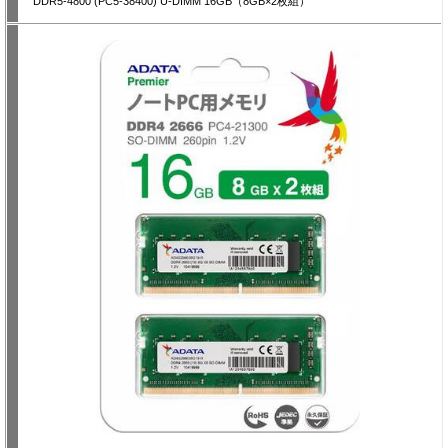
DDR5-4800 (PC5-38400) U-DIMM 16GB（8GB×2枚組）