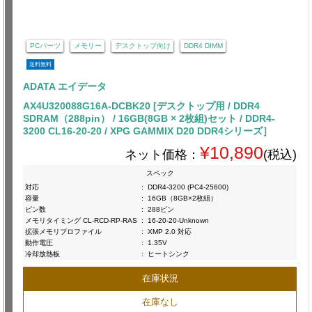
PCパーツ
メモリー
デスクトップ向け
DDR4 DIMM
送料無料
ADATA エイデータ
AX4U320088G16A-DCBK20 [デスクトップ用 / DDR4
SDRAM（288pin） / 16GB(8GB × 2枚組)セット / DDR4-
3200 CL16-20-20 / XPG GAMMIX D20 DDR4シリーズ］
¥10,890
ネット価格：
(税込)
スペック
対応
:
DDR4-3200 (PC4-25600)
容量
:
16GB（8GB×2枚組）
ピン数
:
288ピン
メモリタイミング CL-RCD-RP-RAS
:
16-20-20-Unknown
拡張メモリプロファイル
:
XMP 2.0 対応
動作電圧
:
1.35V
冷却放熱板
:
ヒートシンク
在庫状況
在庫なし