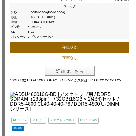
スペック
対応
:
DDR4-3200(PC4-25600)
容量
:
16GB（16GB×1）
種類
:
DDR4 S.O DIMM
ピン数
:
260ピン
CL
:
22
パッケージ
:
ブリスターパック
在庫状況
在庫なし
詳細はこちら
16GB(1枚) DDR4-3200 SDRAM SO-DIMM 永久保証 SPD:CL22-22-22 1.2V
PCパーツ
メモリー
デスクトップ向け
DDR5 DIMM
送料無料