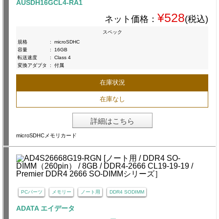
AUSDH16GCL4-RA1
¥528
ネット価格：
(税込)
スペック
規格
:
microSDHC
容量
:
16GB
転送速度
:
Class 4
変換アダプタ
:
付属
在庫状況
在庫なし
詳細はこちら
microSDHCメモリカード
PCパーツ
メモリー
ノート用
DDR4 SODIMM
ADATA エイデータ