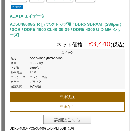
送料無料
ADATA エイデータ
AD5U48008G-R [デスクトップ用 / DDR5 SDRAM（288pin）
/ 8GB / DDR5-4800 CL40-39-39 / DDR5-4800 U-DIMM シリ
ーズ]
¥3,440
ネット価格：
(税込)
スペック
対応
:
DDR5-4800 (PC5-38400)
容量
:
8GB（1枚）
ピン数
:
288ピン
動作電圧
:
1.1V
パッケージ
:
パッケージ品
カラー
:
ブラック
保証期間
:
永久保証
在庫状況
在庫なし
詳細はこちら
DDR5-4800 (PC5-38400) U-DIMM 8GB（1枚）