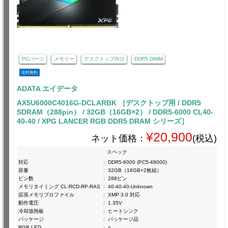
PCパーツ
メモリー
デスクトップ向け
DDR5 DIMM
送料無料
ADATA エイデータ
AX5U6000C4016G-DCLARBK ［デスクトップ用 / DDR5
SDRAM（288pin） / 32GB（16GB×2） / DDR5-6000 CL40-
40-40 / XPG LANCER RGB DDR5 DRAM シリーズ］
¥20,900
ネット価格：
(税込)
スペック
対応
:
DDR5-6000 (PC5-48000)
容量
:
32GB（16GB×2枚組）
ピン数
:
288ピン
メモリタイミング CL-RCD-RP-RAS
:
40-40-40-Unknown
拡張メモリプロファイル
:
XMP 3.0 対応
動作電圧
:
1.35V
冷却放熱板
:
ヒートシンク
パッケージ
:
パッケージ品
RGB LED
:
○