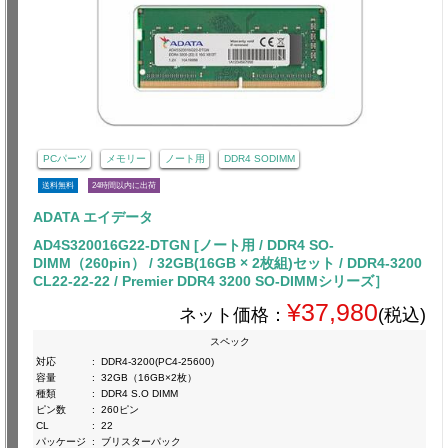
PCパーツ
メモリー
ノート用
DDR4 SODIMM
送料無料
24時間以内に出荷
ADATA エイデータ
AD4S320016G22-DTGN [ノート用 / DDR4 SO-
DIMM（260pin） / 32GB(16GB × 2枚組)セット / DDR4-3200
CL22-22-22 / Premier DDR4 3200 SO-DIMMシリーズ］
¥37,980
ネット価格：
(税込)
スペック
対応
:
DDR4-3200(PC4-25600)
容量
:
32GB（16GB×2枚）
種類
:
DDR4 S.O DIMM
ピン数
:
260ピン
CL
:
22
パッケージ
:
ブリスターパック