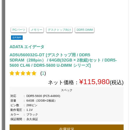
PCパーツ
メモリー
デスクトップ向け
DDR5 DIMM
送料無料
ADATA エイデータ
AD5U560032G-DT [デスクトップ用 / DDR5
SDRAM（288pin） / 64GB(32GB × 2枚組)セット / DDR5-
5600 CL46 / DDR5-5600 U-DIMM シリーズ]
(
1
)
¥115,980
ネット価格：
(税込)
スペック
対応
:
DDR5-5600 (PC5-44800)
容量
:
64GB（32GB×2枚組）
ピン数
:
288ピン
動作電圧
:
1.1V
カラー
:
ブラック
保証期間
:
永久保証
在庫状況