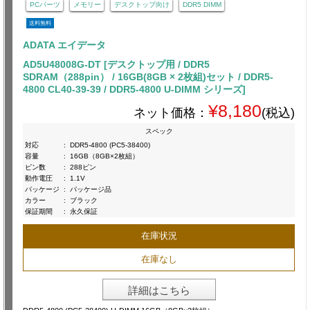
PCパーツ
メモリー
デスクトップ向け
DDR5 DIMM
送料無料
ADATA エイデータ
AD5U48008G-DT [デスクトップ用 / DDR5
SDRAM（288pin） / 16GB(8GB × 2枚組)セット / DDR5-
4800 CL40-39-39 / DDR5-4800 U-DIMM シリーズ]
¥8,180
ネット価格：
(税込)
スペック
対応
:
DDR5-4800 (PC5-38400)
容量
:
16GB（8GB×2枚組）
ピン数
:
288ピン
動作電圧
:
1.1V
パッケージ
:
パッケージ品
カラー
:
ブラック
保証期間
:
永久保証
在庫状況
在庫なし
詳細はこちら