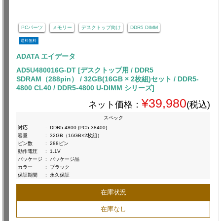
PCパーツ
メモリー
デスクトップ向け
DDR5 DIMM
送料無料
ADATA エイデータ
AD5U480016G-DT [デスクトップ用 / DDR5
SDRAM（288pin） / 32GB(16GB × 2枚組)セット / DDR5-
4800 CL40 / DDR5-4800 U-DIMM シリーズ]
¥39,980
ネット価格：
(税込)
スペック
対応
:
DDR5-4800 (PC5-38400)
容量
:
32GB（16GB×2枚組）
ピン数
:
288ピン
動作電圧
:
1.1V
パッケージ
:
パッケージ品
カラー
:
ブラック
保証期間
:
永久保証
在庫状況
在庫なし