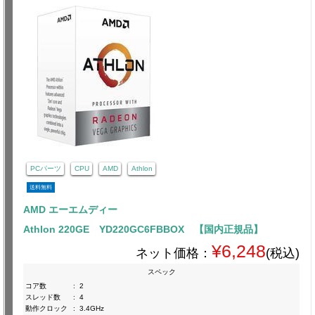
PCパーツ
CPU
AMD
Athlon
送料無料
AMD エーエムディー
Athlon 220GE YD220GC6FBBOX 【国内正規品】
¥6,248
ネット価格：
(税込)
スペック
コア数
:
2
スレッド数
:
4
動作クロック
:
3.4GHz