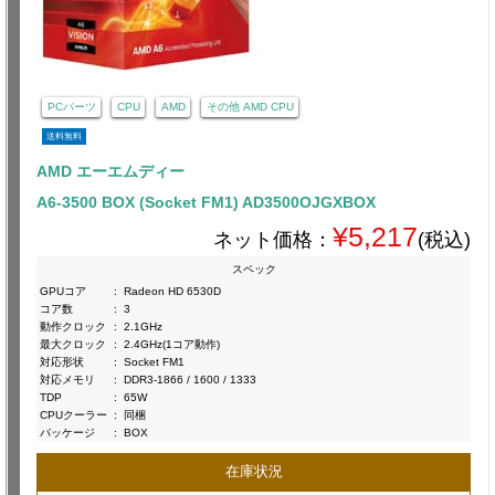
PCパーツ
CPU
AMD
その他 AMD CPU
送料無料
AMD エーエムディー
A6-3500 BOX (Socket FM1) AD3500OJGXBOX
¥5,217
ネット価格：
(税込)
スペック
GPUコア
:
Radeon HD 6530D
コア数
:
3
動作クロック
:
2.1GHz
最大クロック
:
2.4GHz(1コア動作)
対応形状
:
Socket FM1
対応メモリ
:
DDR3-1866 / 1600 / 1333
TDP
:
65W
CPUクーラー
:
同梱
パッケージ
:
BOX
在庫状況