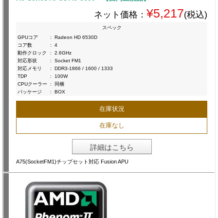
¥5,217
ネット価格：
(税込)
スペック
GPUコア
:
Radeon HD 6530D
コア数
:
4
動作クロック
:
2.6GHz
対応形状
:
Socket FM1
対応メモリ
:
DDR3-1866 / 1600 / 1333
TDP
:
100W
CPUクーラー
:
同梱
パッケージ
:
BOX
在庫状況
在庫なし
詳細はこちら
A75(SocketFM1)チップセット対応 Fusion APU