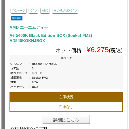
PCパーツ
CPU
AMD
その他 AMD CPU
送料無料
AMD エーエムディー
A6 5400K Black Edition BOX (Socket FM2)
AD540KOKHJBOX
¥6,275
ネット価格：
(税込)
スペック
GPUコア
:
Radeon HD 7540D
コア数
:
2
動作クロック
:
3.6GHz
対応形状
:
Socket FM2
TDP
:
65W
パッケージ
:
BOX
在庫状況
在庫なし
詳細はこちら
Socket FM2対応 2コアCPU