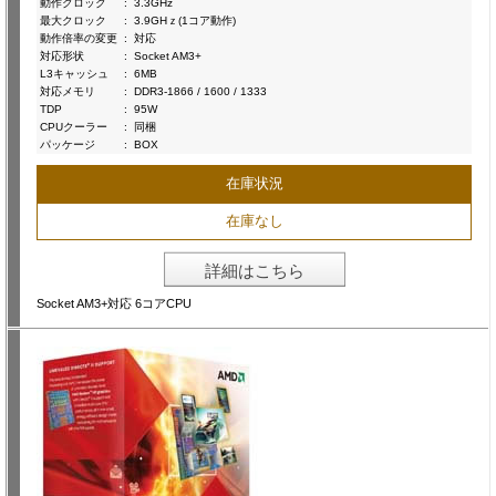
動作クロック
:
3.3GHz
最大クロック
:
3.9GHｚ(1コア動作)
動作倍率の変更
:
対応
対応形状
:
Socket AM3+
L3キャッシュ
:
6MB
対応メモリ
:
DDR3-1866 / 1600 / 1333
TDP
:
95W
CPUクーラー
:
同梱
パッケージ
:
BOX
在庫状況
在庫なし
詳細はこちら
Socket AM3+対応 6コアCPU