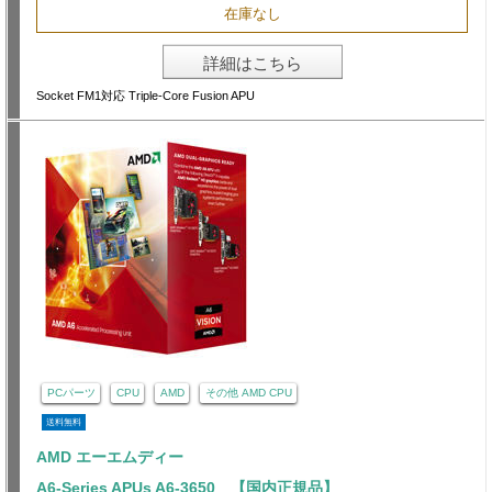
在庫なし
詳細はこちら
Socket FM1対応 Triple-Core Fusion APU
PCパーツ
CPU
AMD
その他 AMD CPU
送料無料
AMD エーエムディー
A6-Series APUs A6-3650 【国内正規品】