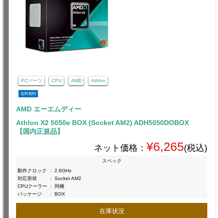
PCパーツ
CPU
AMD
Athlon
送料無料
AMD エーエムディー
Athlon X2 5050e BOX (Socket AM2) ADH5050DOBOX
【国内正規品】
¥6,265
ネット価格：
(税込)
スペック
動作クロック
:
2.6GHz
対応形状
:
Socket AM2
CPUクーラー
:
同梱
パッケージ
:
BOX
在庫状況