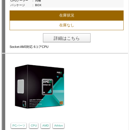
CPUクーラー
:
同梱
パッケージ
:
BOX
在庫状況
在庫なし
詳細はこちら
Socket AM3対応 6コアCPU
PCパーツ
CPU
AMD
Athlon