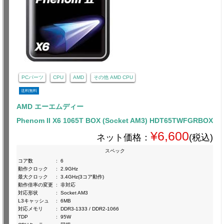
PCパーツ
CPU
AMD
その他 AMD CPU
送料無料
AMD エーエムディー
Phenom II X6 1065T BOX (Socket AM3) HDT65TWFGRBOX
¥6,600
ネット価格：
(税込)
スペック
コア数
:
6
動作クロック
:
2.9GHz
最大クロック
:
3.4GHz(3コア動作)
動作倍率の変更
:
非対応
対応形状
:
Socket AM3
L3キャッシュ
:
6MB
対応メモリ
:
DDR3-1333 / DDR2-1066
TDP
:
95W