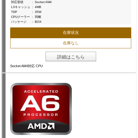
対応形状
:
Socket AM4
L3キャッシュ
:
4MB
TDP
:
35W
CPUクーラー
:
同梱
パッケージ
:
BOX
在庫状況
在庫なし
詳細はこちら
Socket AM4対応 CPU