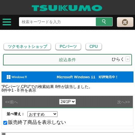
ツクモネットショップ
PCパーツ
CPU
ツクモネットショップ
PCパーツ
CPU
ひらく
+
絞込条件
“
PCパーツ,CPU
”での検索結果
8
件が該当しました。
8
件中
1 - 8
件を表示
<<
>>
前へ
次へ
並べ替え：
販売終了商品を表示しない