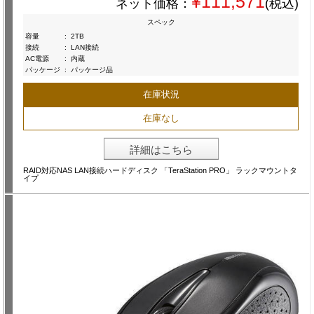
¥111,571
ネット価格：
(税込)
スペック
容量
:
2TB
接続
:
LAN接続
AC電源
:
内蔵
パッケージ
:
パッケージ品
在庫状況
在庫なし
詳細はこちら
RAID対応NAS LAN接続ハードディスク 「TeraStation PRO」 ラックマウントタ
イプ