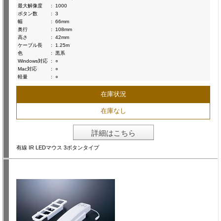
最大解像度
:
1000
ボタン数
:
3
幅
:
66mm
奥行
:
108mm
高さ
:
42mm
ケーブル長
:
1.25m
色
:
黒系
Windows対応
:
○
Mac対応
:
○
軽量
:
○
在庫状況
在庫なし
詳細はこちら
有線 IR LEDマウス 3ボタンタイプ