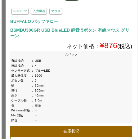
PCパーツ
入力機器
マウス
BUFFALO バッファロー
BSMBU300GR USB BlueLED 静音 5ボタン 有線マウス グリ
ーン
¥876
ネット価格：
(税込)
スペック
有線接続
:
USB
無線接続
:
×
センサー方式
:
ブルーLED
最大解像度
:
1600
ボタン数
:
5
幅
:
75mm
奥行
:
105mm
高さ
:
40mm
ケーブル長
:
1.5m
色
:
緑系
Windows対応
:
○
Mac対応
:
○
静音
:
○
在庫状況