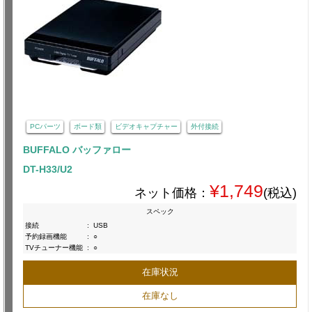
PCパーツ
ボード類
ビデオキャプチャー
外付接続
BUFFALO バッファロー
DT-H33/U2
¥1,749
ネット価格：
(税込)
スペック
接続
:
USB
予約録画機能
:
○
TVチューナー機能
:
○
在庫状況
在庫なし