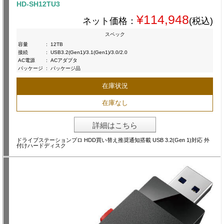
HD-SH12TU3
¥114,948
ネット価格：
(税込)
スペック
容量
:
12TB
接続
:
USB3.2(Gen1)/3.1(Gen1)/3.0/2.0
AC電源
:
ACアダプタ
パッケージ
:
パッケージ品
在庫状況
在庫なし
詳細はこちら
ドライブステーションプロ HDD買い替え推奨通知搭載 USB 3.2(Gen 1)対応 外
付けハードディスク