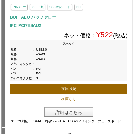
PCパーツ
ボード類
USB増設カード
PCI
BUFFALO バッファロー
IFC-PCI7ESAU2
¥522
ネット価格：
(税込)
スペック
規格
:
USB2.0
規格
:
eSATA
規格
:
eSATA
内部コネクタ数
:
1
バス
:
PCI
バス
:
PCI
外部コネクタ数
:
3
在庫状況
在庫なし
詳細はこちら
PCIバス対応 eSATA・内蔵SerialATA・USB2.0/1.1インターフェースボード