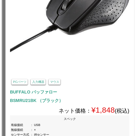
PCパーツ
入力機器
マウス
BUFFALO バッファロー
BSMRU21BK （ブラック）
¥1,848
ネット価格：
(税込)
スペック
有線接続
:
USB
無線接続
:
×
センサー方式
:
IRセンサー