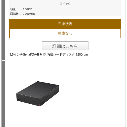
スペック
容量
:
160GB
回転数
:
7200rpm
在庫状況
在庫なし
詳細はこちら
3.5インチSerialATA-II 対応 内蔵ハードディスク 7200rpm