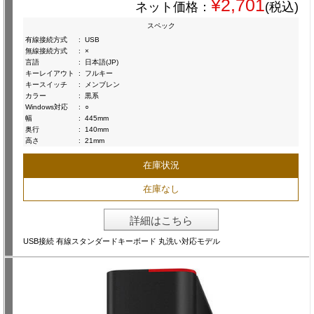
¥2,701
ネット価格：
(税込)
スペック
有線接続方式
:
USB
無線接続方式
:
×
言語
:
日本語(JP)
キーレイアウト
:
フルキー
キースイッチ
:
メンブレン
カラー
:
黒系
Windows対応
:
○
幅
:
445mm
奥行
:
140mm
高さ
:
21mm
在庫状況
在庫なし
詳細はこちら
USB接続 有線スタンダードキーボード 丸洗い対応モデル