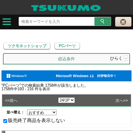
ツクモネットショップ
PCパーツ
ツクモネットショップ
PCパーツ
ひらく
+
絞込条件
“
PCパーツ
”での検索結果
1758
件が該当しました。
1758
件中
193 - 216
件を表示
<<
>>
前へ
次へ
並べ替え：
販売終了商品を表示しない