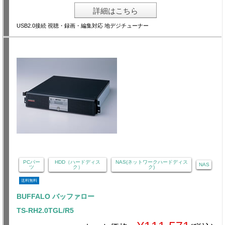
詳細はこちら
USB2.0接続 視聴・録画・編集対応 地デジチューナー
PCパー
HDD（ハードディス
NAS(ネットワークハードディス
NAS
ツ
ク）
ク)
送料無料
BUFFALO バッファロー
TS-RH2.0TGL/R5