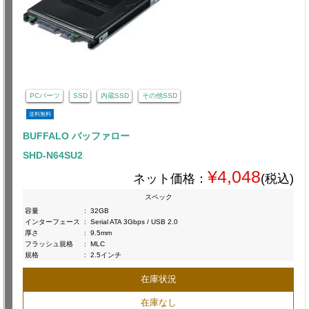
PCパーツ
SSD
内蔵SSD
その他SSD
送料無料
BUFFALO バッファロー
SHD-N64SU2
¥4,048
ネット価格：
(税込)
スペック
容量
:
32GB
インターフェース
:
Serial ATA 3Gbps / USB 2.0
厚さ
:
9.5mm
フラッシュ規格
:
MLC
規格
:
2.5インチ
在庫状況
在庫なし