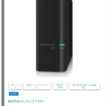
PCパー
HDD（ハードディス
外付け
据え置きHDD（USB接
ツ
ク）
HDD
続）
送料無料
BUFFALO バッファロー