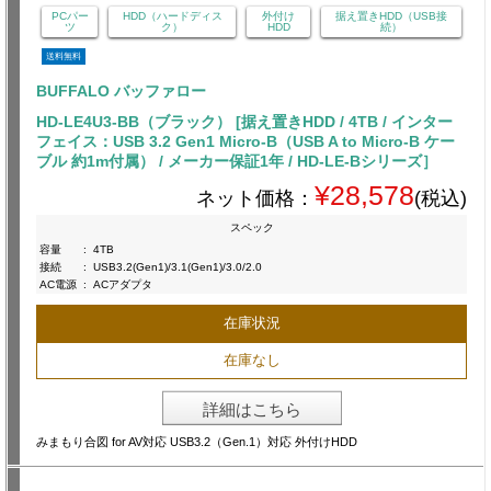
PCパー
HDD（ハードディス
外付け
据え置きHDD（USB接
ツ
ク）
HDD
続）
送料無料
BUFFALO バッファロー
HD-LE4U3-BB（ブラック） [据え置きHDD / 4TB / インター
フェイス：USB 3.2 Gen1 Micro-B（USB A to Micro-B ケー
ブル 約1m付属） / メーカー保証1年 / HD-LE-Bシリーズ］
¥28,578
ネット価格：
(税込)
スペック
容量
:
4TB
接続
:
USB3.2(Gen1)/3.1(Gen1)/3.0/2.0
AC電源
:
ACアダプタ
在庫状況
在庫なし
詳細はこちら
みまもり合図 for AV対応 USB3.2（Gen.1）対応 外付けHDD