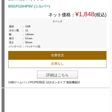
BSGP1204PSV (シルバー)
¥1,848
ネット価格：
(税込)
スペック
接続
:
USB
ボタン数
:
12
幅
:
150mm
奥行
:
67mm
高さ
:
90mm
パッケージ
:
パッケージ品
在庫状況
在庫なし
詳細はこちら
USBゲームパッドPC/PS3対応 12ボタンタイプ 連射機能付