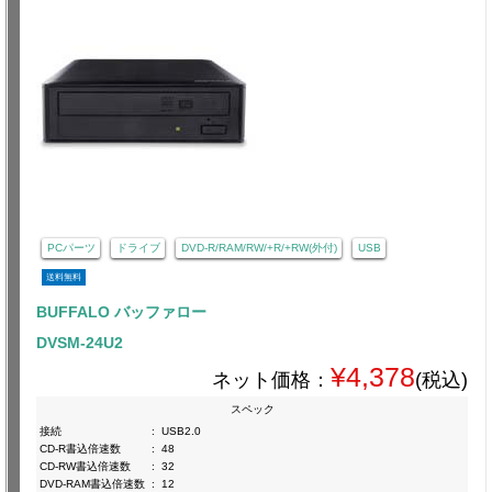
PCパーツ
ドライブ
DVD-R/RAM/RW/+R/+RW(外付)
USB
送料無料
BUFFALO バッファロー
DVSM-24U2
¥4,378
ネット価格：
(税込)
スペック
接続
:
USB2.0
CD-R書込倍速数
:
48
CD-RW書込倍速数
:
32
DVD-RAM書込倍速数
:
12