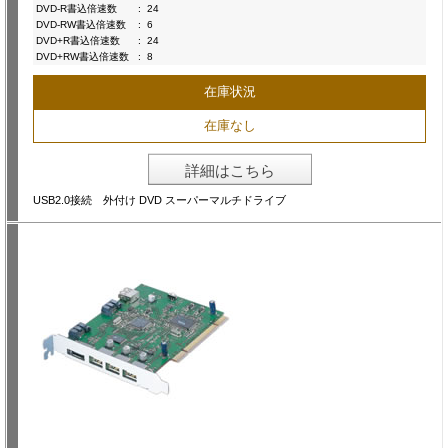
DVD-R書込倍速数
:
24
DVD-RW書込倍速数
:
6
DVD+R書込倍速数
:
24
DVD+RW書込倍速数
:
8
在庫状況
在庫なし
詳細はこちら
USB2.0接続 外付け DVD スーパーマルチドライブ