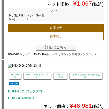
¥1,067
ネット価格：
(税込)
スペック
取り付け方法
:
ドライブ取付型
FAN数
:
1
在庫状況
在庫なし
詳細はこちら
HD-AVU2シリーズ、HD-AVU2/Aシリーズ オプション 冷却ファンユニット
PCパー
HDD（ハードディス
外付け
ポータブルHDD（USB接
ツ
ク）
HDD
続）
送料無料
BUFFALO バッファロー
HD-SGDA8U3-B
¥46,981
ネット価格：
(税込)