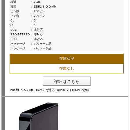
容量
:
2GB
種類
:
DDR2 S.O DIMM
ピン数
:
200ピン
ピン数
:
200ピン
CL
:
5
CL
:
5
ECC
:
非対応
REGISTERED
:
非対応
ECC
:
非対応
パッケージ
:
パッケージ品
パッケージ
:
パッケージ品
在庫状況
在庫なし
詳細はこちら
Mac用 PC5300(DDR2/667)対応 200pin S.O.DIMM 2枚組