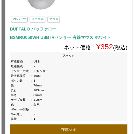
PCパーツ
入力機器
マウス
BUFFALO バッファロー
BSMRU050WH USB IRセンサー 有線マウス ホワイト
¥352
ネット価格：
(税込)
スペック
有線接続
:
USB
無線接続
:
×
センサー方式
:
IRセンサー
最大解像度
:
1000
ボタン数
:
3
幅
:
70mm
奥行
:
103mm
高さ
:
36mm
ケーブル長
:
1.25m
色
:
白系
Windows対応
:
○
Mac対応
:
○
軽量
:
○
在庫状況