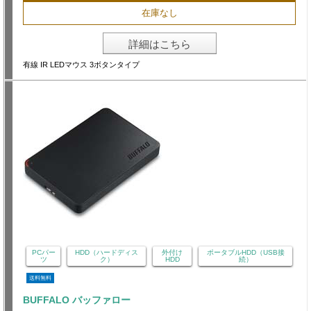
在庫なし
詳細はこちら
有線 IR LEDマウス 3ボタンタイプ
PCパー
HDD（ハードディス
外付け
ポータブルHDD（USB接
ツ
ク）
HDD
続）
送料無料
BUFFALO バッファロー