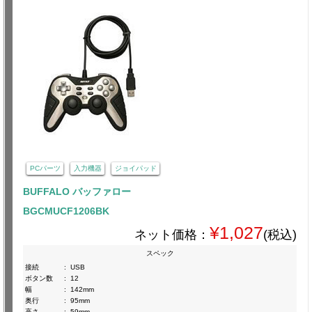
PCパーツ
入力機器
ジョイパッド
BUFFALO バッファロー
BGCMUCF1206BK
¥1,027
ネット価格：
(税込)
スペック
接続
:
USB
ボタン数
:
12
幅
:
142mm
奥行
:
95mm
高さ
:
59mm