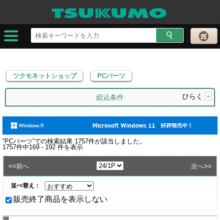
ツクモネットショップ
PCパーツ
ツクモネットショップ
PCパーツ
ひらく
+
絞込条件
“
PCパーツ
”での検索結果
1757
件が該当しました。
1757
件中
169 - 192
件を表示
<<
>>
前へ
次へ
並べ替え：
販売終了商品を表示しない