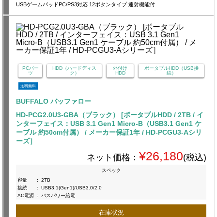
USBゲームパッドPC/PS3対応 12ボタンタイプ 連射機能付
PCパー
HDD（ハードディス
外付け
ポータブルHDD（USB接
ツ
ク）
HDD
続）
送料無料
BUFFALO バッファロー
HD-PCG2.0U3-GBA（ブラック） [ポータブルHDD / 2TB / イ
ンターフェイス：USB 3.1 Gen1 Micro-B（USB3.1 Gen1 ケ
ーブル 約50cm付属） / メーカー保証1年 / HD-PCGU3-Aシリ
ーズ］
¥26,180
ネット価格：
(税込)
スペック
容量
:
2TB
接続
:
USB3.1(Gen1)/USB3.0/2.0
AC電源
:
バスパワー給電
在庫状況