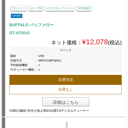
PCパーツ
ボード類
ビデオキャプチャー
外付接続
送料無料
BUFFALO バッファロー
DT-H70/U2
¥12,078
ネット価格：
(税込)
スペック
接続
:
USB
圧縮方式
:
MPEG2(MP@HL)
予約録画機能
:
○
TVチューナー機能
:
○
在庫状況
在庫なし
詳細はこちら
USB2.0接続 外付け地上/BS/110度CSデジタルチューナー