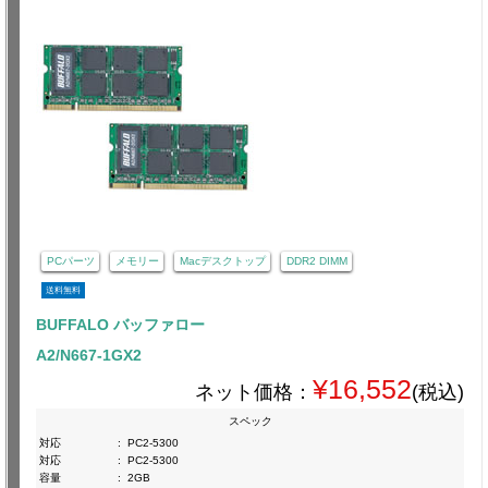
PCパーツ
メモリー
Macデスクトップ
DDR2 DIMM
送料無料
BUFFALO バッファロー
A2/N667-1GX2
¥16,552
ネット価格：
(税込)
スペック
対応
:
PC2-5300
対応
:
PC2-5300
容量
:
2GB