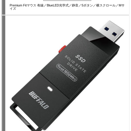
Premium Fitマウス 有線／BlueLED光学式／静音／5ボタン／横スクロール／Mサ
イズ