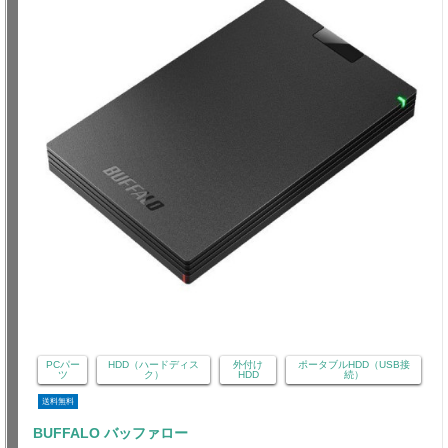
PCパー
HDD（ハードディス
外付け
ポータブルHDD（USB接
ツ
ク）
HDD
続）
送料無料
BUFFALO バッファロー