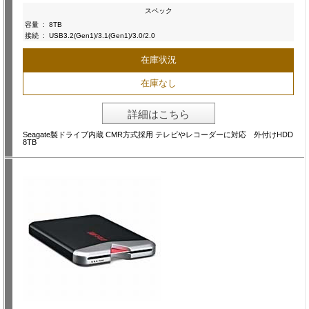
スペック
容量
:
8TB
接続
:
USB3.2(Gen1)/3.1(Gen1)/3.0/2.0
在庫状況
在庫なし
詳細はこちら
Seagate製ドライブ内蔵 CMR方式採用 テレビやレコーダーに対応 外付けHDD
8TB