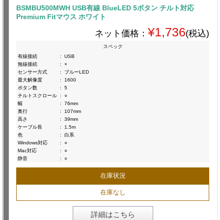
BSMBU500MWH USB有線 BlueLED 5ボタン チルト対応
Premium Fitマウス ホワイト
¥1,736
ネット価格：
(税込)
スペック
有線接続
:
USB
無線接続
:
×
センサー方式
:
ブルーLED
最大解像度
:
1600
ボタン数
:
5
チルトスクロール
:
○
幅
:
76mm
奥行
:
107mm
高さ
:
39mm
ケーブル長
:
1.5m
色
:
白系
Windows対応
:
○
Mac対応
:
○
静音
:
○
在庫状況
在庫なし
詳細はこちら