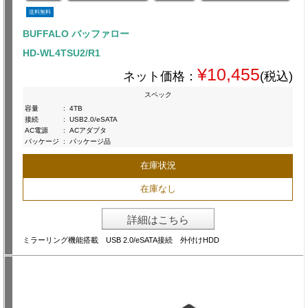
送料無料
BUFFALO バッファロー
HD-WL4TSU2/R1
¥10,455
ネット価格：
(税込)
スペック
容量
:
4TB
接続
:
USB2.0/eSATA
AC電源
:
ACアダプタ
パッケージ
:
パッケージ品
在庫状況
在庫なし
詳細はこちら
ミラーリング機能搭載 USB 2.0/eSATA接続 外付けHDD