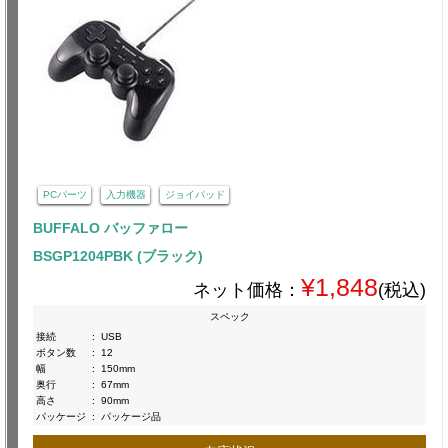
PCパーツ
入力機器
ジョイパッド
BUFFALO バッファロー
BSGP1204PBK (ブラック)
¥1,848
ネット価格：
(税込)
スペック
接続
:
USB
ボタン数
:
12
幅
:
150mm
奥行
:
67mm
高さ
:
90mm
パッケージ
:
パッケージ品