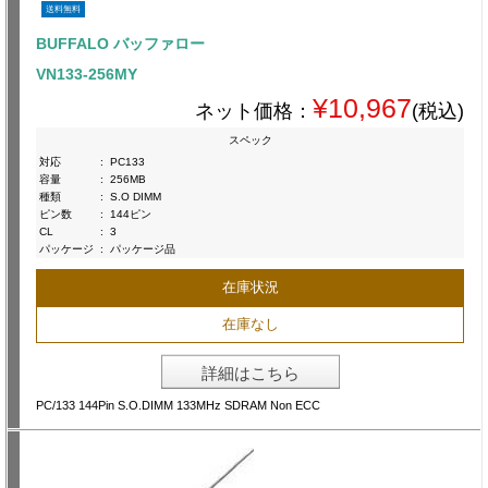
送料無料
BUFFALO バッファロー
VN133-256MY
¥10,967
ネット価格：
(税込)
スペック
対応
:
PC133
容量
:
256MB
種類
:
S.O DIMM
ピン数
:
144ピン
CL
:
3
パッケージ
:
パッケージ品
在庫状況
在庫なし
詳細はこちら
PC/133 144Pin S.O.DIMM 133MHz SDRAM Non ECC