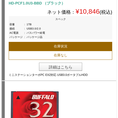
HD-PCF1.0U3-BBD （ブラック）
¥10,846
ネット価格：
(税込)
スペック
容量
:
1TB
接続
:
USB3.0/2.0
AC電源
:
バスパワー給電
パッケージ
:
パッケージ品
在庫状況
在庫なし
詳細はこちら
ミニステーションターボPC EX2対応 USB3.0ポータブルHDD