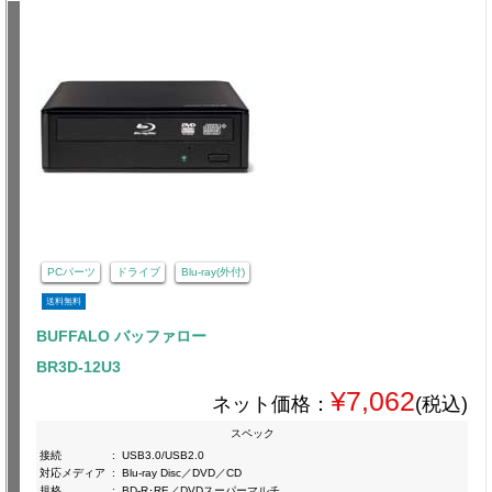
PCパーツ
ドライブ
Blu-ray(外付)
送料無料
BUFFALO バッファロー
BR3D-12U3
¥7,062
ネット価格：
(税込)
スペック
接続
:
USB3.0/USB2.0
対応メディア
:
Blu-ray Disc／DVD／CD
規格
:
BD-R･RE／DVDスーパーマルチ