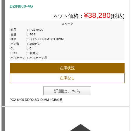
D2/N800-4G
¥38,280
ネット価格：
(税込)
スペック
対応
:
PC2-6400
容量
:
4GB
種類
:
DDR2 SDRAM S.O DIMM
ピン数
:
200ピン
CL
:
6
ECC
:
非対応
パッケージ
:
パッケージ品
在庫状況
在庫なし
詳細はこちら
PC2-6400 DDR2 SO-DIMM 4GB×1枚