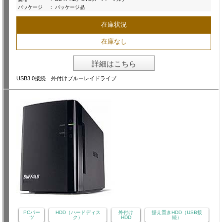
パッケージ
:
パッケージ品
在庫状況
在庫なし
詳細はこちら
USB3.0接続 外付けブルーレイドライブ
PCパー
HDD（ハードディス
外付け
据え置きHDD（USB接
ツ
ク）
HDD
続）