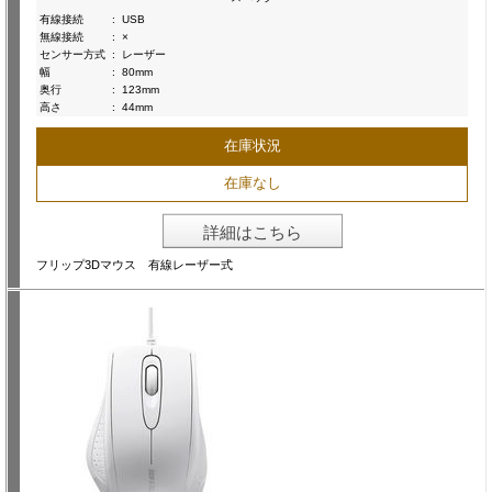
有線接続
:
USB
無線接続
:
×
センサー方式
:
レーザー
幅
:
80mm
奥行
:
123mm
高さ
:
44mm
在庫状況
在庫なし
詳細はこちら
フリップ3Dマウス 有線レーザー式