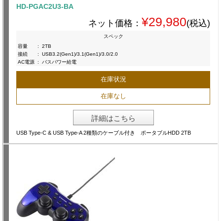
HD-PGAC2U3-BA
¥29,980
ネット価格：
(税込)
スペック
容量
:
2TB
接続
:
USB3.2(Gen1)/3.1(Gen1)/3.0/2.0
AC電源
:
バスパワー給電
在庫状況
在庫なし
詳細はこちら
USB Type-C & USB Type-A 2種類のケーブル付き ポータブルHDD 2TB