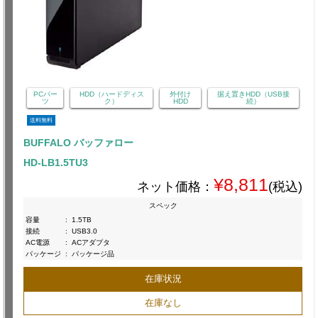
PCパー
HDD（ハードディス
外付け
据え置きHDD（USB接
ツ
ク）
HDD
続）
送料無料
BUFFALO バッファロー
HD-LB1.5TU3
¥8,811
ネット価格：
(税込)
スペック
容量
:
1.5TB
接続
:
USB3.0
AC電源
:
ACアダプタ
パッケージ
:
パッケージ品
在庫状況
在庫なし