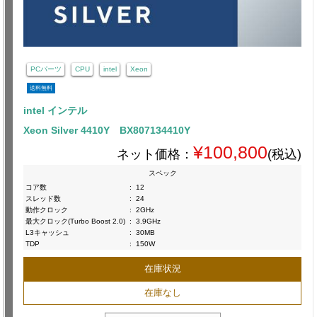
PCパーツ
CPU
intel
Xeon
送料無料
intel インテル
Xeon Silver 4410Y BX807134410Y
¥100,800
ネット価格：
(税込)
スペック
コア数
:
12
スレッド数
:
24
動作クロック
:
2GHz
最大クロック(Turbo Boost 2.0)
:
3.9GHz
L3キャッシュ
:
30MB
TDP
:
150W
在庫状況
在庫なし