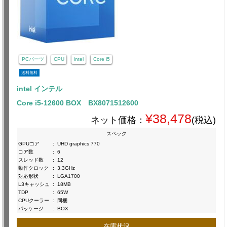
PCパーツ
CPU
intel
Core i5
送料無料
intel インテル
Core i5-12600 BOX BX8071512600
¥38,478
ネット価格：
(税込)
スペック
GPUコア
:
UHD graphics 770
コア数
:
6
スレッド数
:
12
動作クロック
:
3.3GHz
対応形状
:
LGA1700
L3キャッシュ
:
18MB
TDP
:
65W
CPUクーラー
:
同梱
パッケージ
:
BOX
在庫状況