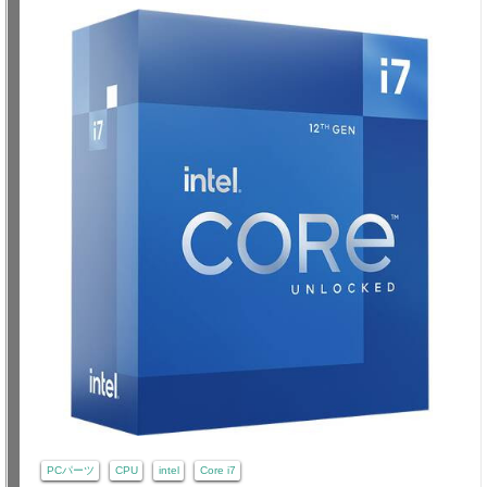
PCパーツ
CPU
intel
Core i7