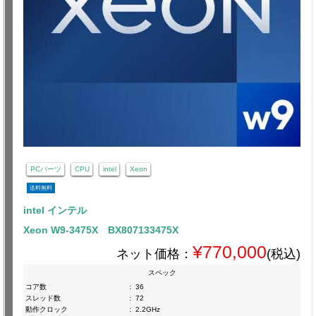
PCパーツ
CPU
intel
Xeon
送料無料
intel インテル
Xeon W9-3475X BX807133475X
¥770,000
ネット価格：
(税込)
スペック
コア数
:
36
スレッド数
:
72
動作クロック
:
2.2GHz