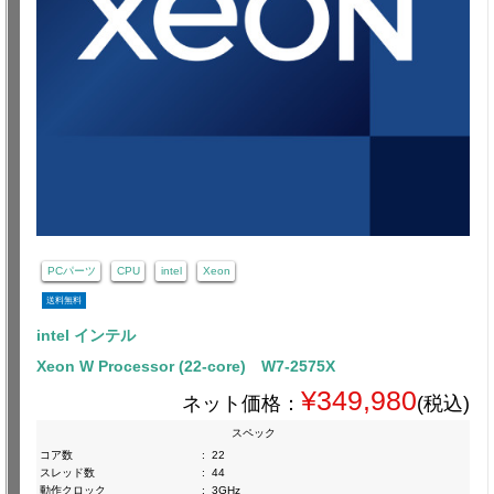
PCパーツ
CPU
intel
Xeon
送料無料
intel インテル
Xeon W Processor (22-core) W7-2575X
¥349,980
ネット価格：
(税込)
スペック
コア数
:
22
スレッド数
:
44
動作クロック
:
3GHz