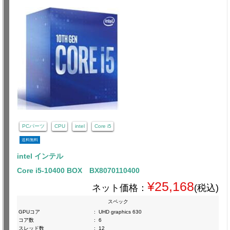
PCパーツ
CPU
intel
Core i5
送料無料
intel インテル
Core i5-10400 BOX BX8070110400
¥25,168
ネット価格：
(税込)
スペック
GPUコア
:
UHD graphics 630
コア数
:
6
スレッド数
:
12