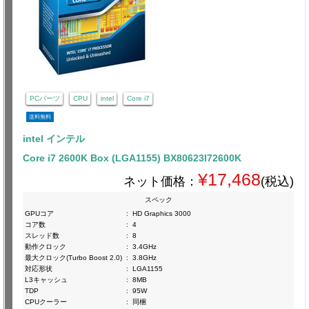
PCパーツ
CPU
intel
Core i7
送料無料
intel インテル
Core i7 2600K Box (LGA1155) BX80623I72600K
¥17,468
ネット価格：
(税込)
スペック
GPUコア
:
HD Graphics 3000
コア数
:
4
スレッド数
:
8
動作クロック
:
3.4GHz
最大クロック(Turbo Boost 2.0)
:
3.8GHz
対応形状
:
LGA1155
L3キャッシュ
:
8MB
TDP
:
95W
CPUクーラー
:
同梱