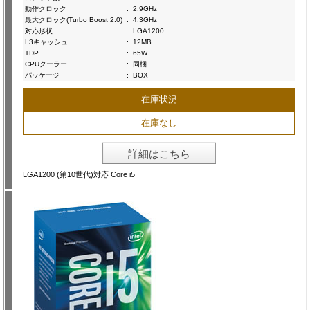
動作クロック
:
2.9GHz
最大クロック(Turbo Boost 2.0)
:
4.3GHz
対応形状
:
LGA1200
L3キャッシュ
:
12MB
TDP
:
65W
CPUクーラー
:
同梱
パッケージ
:
BOX
在庫状況
在庫なし
詳細はこちら
LGA1200 (第10世代)対応 Core i5