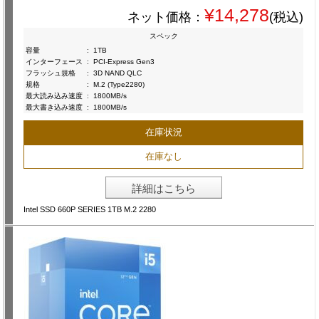
¥14,278
ネット価格：
(税込)
スペック
容量
:
1TB
インターフェース
:
PCI-Express Gen3
フラッシュ規格
:
3D NAND QLC
規格
:
M.2 (Type2280)
最大読み込み速度
:
1800MB/s
最大書き込み速度
:
1800MB/s
在庫状況
在庫なし
詳細はこちら
Intel SSD 660P SERIES 1TB M.2 2280