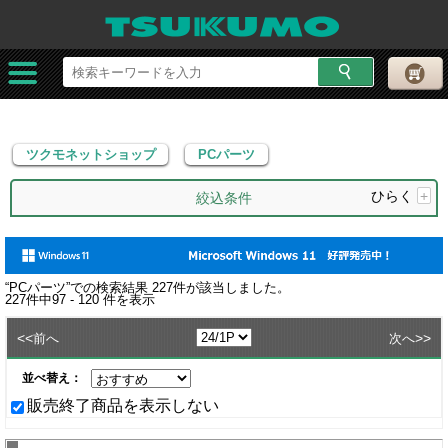
ツクモネットショップ
PCパーツ
ツクモネットショップ
PCパーツ
ひらく
+
絞込条件
“
PCパーツ
”での検索結果
227
件が該当しました。
227
件中
97 - 120
件を表示
<<
>>
前へ
次へ
並べ替え：
販売終了商品を表示しない