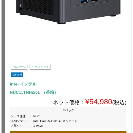
PCパーツ
ベースキット
送料無料
intel インテル
NUC11TNHi50L （茶箱）
¥54,980
ネット価格：
(税込)
スペック
ケース仕様
:
NUC
CPUソケット
:
Intel Core i5-1135G7 オンボード
内部ベイ
:
1 (M.2）