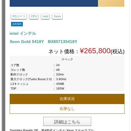
PCパーツ
CPU
intel
Xeon
送料無料
intel インテル
Xeon Gold 5418Y BX807135418Y
¥265,800
ネット価格：
(税込)
スペック
コア数
:
24
スレッド数
:
48
動作クロック
:
2GHz
最大クロック(Turbo Boost 2.0)
:
3.8GHz
L3キャッシュ
:
45MB
TDP
:
185W
在庫状況
在庫なし
詳細はこちら
Sapphire Rapids SP 第4世代インテル Xeon スケーラブル