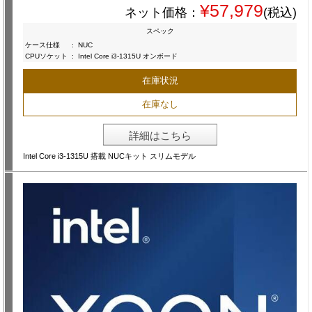
¥57,979
ネット価格：
(税込)
スペック
ケース仕様
:
NUC
CPUソケット
:
Intel Core i3-1315U オンボード
在庫状況
在庫なし
詳細はこちら
Intel Core i3-1315U 搭載 NUCキット スリムモデル