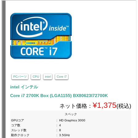
PCパーツ
CPU
intel
Core i7
intel インテル
Core i7 2700K Box (LGA1155) BX80623I72700K
¥1,375
ネット価格：
(税込)
スペック
GPUコア
:
HD Graphics 3000
コア数
:
4
スレッド数
:
8
動作クロック
:
3.5GHz