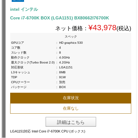
intel インテル
Core i7-6700K BOX (LGA1151) BX80662I76700K
¥43,978
ネット価格：
(税込)
スペック
GPUコア
:
HD graphics 530
コア数
:
4
スレッド数
:
8
動作クロック
:
4.0GHz
最大クロック(Turbo Boost 2.0)
:
4.2GHz
対応形状
:
LGA1151
L3キャッシュ
:
8MB
TDP
:
91W
CPUクーラー
:
別売
パッケージ
:
BOX
在庫状況
在庫なし
詳細はこちら
LGA1151対応 Intel Core i7-6700K CPU (ボックス)