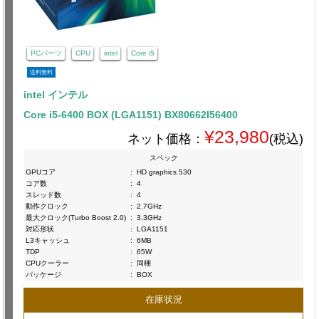
PCパーツ
CPU
intel
Core i5
送料無料
intel インテル
Core i5-6400 BOX (LGA1151) BX80662I56400
¥23,980
ネット価格：
(税込)
スペック
GPUコア
:
HD graphics 530
コア数
:
4
スレッド数
:
4
動作クロック
:
2.7GHz
最大クロック(Turbo Boost 2.0)
:
3.3GHz
対応形状
:
LGA1151
L3キャッシュ
:
6MB
TDP
:
65W
CPUクーラー
:
同梱
パッケージ
:
BOX
在庫状況