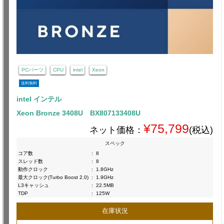
PCパーツ
CPU
intel
Xeon
送料無料
intel インテル
Xeon Bronze 3408U BX807133408U
¥75,799
ネット価格：
(税込)
スペック
コア数
:
8
スレッド数
:
8
動作クロック
:
1.8GHz
最大クロック(Turbo Boost 2.0)
:
1.9GHz
L3キャッシュ
:
22.5MB
TDP
:
125W
在庫状況