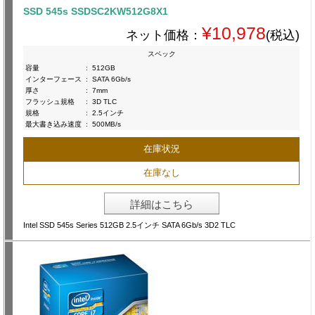
SSD 545s SSDSC2KW512G8X1
¥10,978
ネット価格：
(税込)
スペック
容量
:
512GB
インターフェース
:
SATA 6Gb/s
厚さ
:
7mm
フラッシュ規格
:
3D TLC
規格
:
2.5インチ
最大書き込み速度
:
500MB/s
在庫状況
在庫なし
詳細はこちら
Intel SSD 545s Series 512GB 2.5インチ SATA 6Gb/s 3D2 TLC