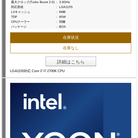
最大クロック(Turbo Boost 2.0)
:
3.9GHz
対応形状
:
LGA1155
L3キャッシュ
:
8MB
TDP
:
95W
CPUクーラー
:
同梱
パッケージ
:
BOX
在庫状況
在庫なし
詳細はこちら
LGA1155対応 Core i7 i7-2700K CPU