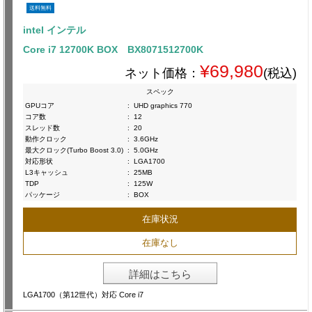
送料無料
intel インテル
Core i7 12700K BOX BX8071512700K
¥69,980
ネット価格：
(税込)
スペック
GPUコア
:
UHD graphics 770
コア数
:
12
スレッド数
:
20
動作クロック
:
3.6GHz
最大クロック(Turbo Boost 3.0)
:
5.0GHz
対応形状
:
LGA1700
L3キャッシュ
:
25MB
TDP
:
125W
パッケージ
:
BOX
在庫状況
在庫なし
詳細はこちら
LGA1700（第12世代）対応 Core i7