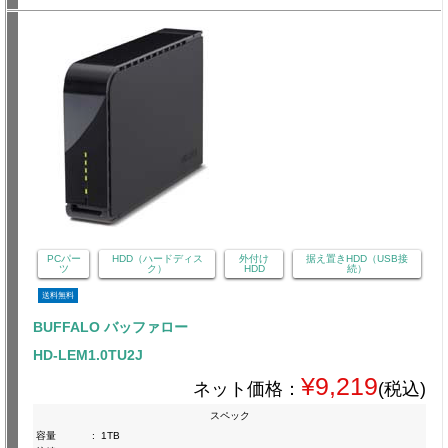
PCパー
HDD（ハードディス
外付け
据え置きHDD（USB接
ツ
ク）
HDD
続）
送料無料
BUFFALO バッファロー
HD-LEM1.0TU2J
¥9,219
ネット価格：
(税込)
スペック
容量
:
1TB