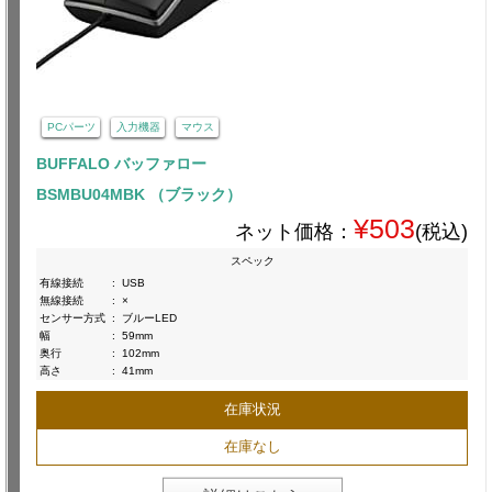
PCパーツ
入力機器
マウス
BUFFALO バッファロー
BSMBU04MBK （ブラック）
¥503
ネット価格：
(税込)
スペック
有線接続
:
USB
無線接続
:
×
センサー方式
:
ブルーLED
幅
:
59mm
奥行
:
102mm
高さ
:
41mm
在庫状況
在庫なし