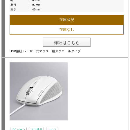
幅
:
65mm
奥行
:
97mm
高さ
:
40mm
在庫状況
在庫なし
詳細はこちら
USB接続 レーザー式マウス 横スクロールタイプ
PCパーツ
入力機器
マウス