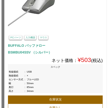
PCパーツ
入力機器
マウス
BUFFALO バッファロー
BSMBU04SSV （シルバー）
¥503
ネット価格：
(税込)
スペック
有線接続
:
USB
無線接続
:
×
センサー方式
:
ブルーLED
幅
:
50mm
奥行
:
85mm
高さ
:
34mm
在庫状況
在庫なし