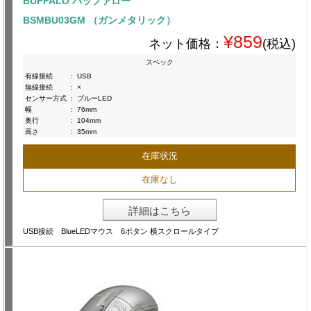
BUFFALO バッファロー
BSMBU03GM （ガンメタリック）
¥859
ネット価格：
(税込)
スペック
有線接続
:
USB
無線接続
:
×
センサー方式
:
ブルーLED
幅
:
76mm
奥行
:
104mm
高さ
:
35mm
在庫状況
在庫なし
詳細はこちら
USB接続 BlueLEDマウス 6ボタン 横スクロールタイプ