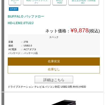
PCパー
HDD（ハードディス
外付け
据え置きHDD（USB接
ツ
ク）
HDD
続）
送料無料
BUFFALO バッファロー
HD-LEM2.0TU2J
¥9,878
ネット価格：
(税込)
スペック
容量
:
2TB
接続
:
USB2.0
AC電源
:
ACアダプタ
パッケージ
:
パッケージ品
在庫状況
在庫なし
詳細はこちら
ドライブステーション テレビ＆パソコン対応 USB2.0用 外付けHDD