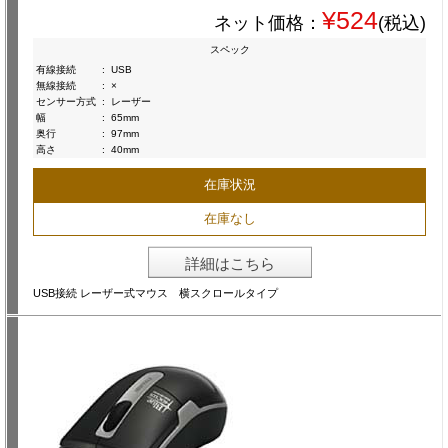
¥524
ネット価格：
(税込)
スペック
有線接続
:
USB
無線接続
:
×
センサー方式
:
レーザー
幅
:
65mm
奥行
:
97mm
高さ
:
40mm
在庫状況
在庫なし
詳細はこちら
USB接続 レーザー式マウス 横スクロールタイプ