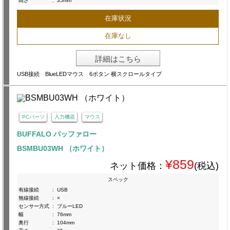
高さ
:
35mm
在庫状況
在庫なし
詳細はこちら
USB接続 BlueLEDマウス 6ボタン 横スクロールタイプ
PCパーツ
入力機器
マウス
BUFFALO バッファロー
BSMBU03WH （ホワイト）
¥859
ネット価格：
(税込)
スペック
有線接続
:
USB
無線接続
:
×
センサー方式
:
ブルーLED
幅
:
76mm
奥行
:
104mm