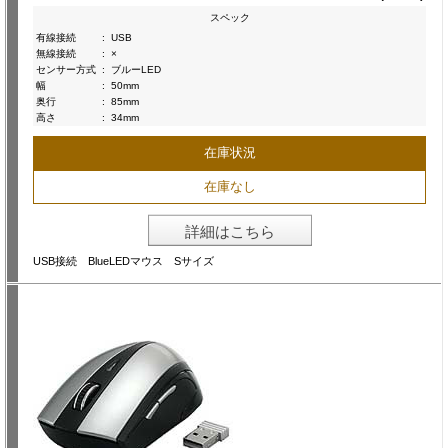
スペック
有線接続
:
USB
無線接続
:
×
センサー方式
:
ブルーLED
幅
:
50mm
奥行
:
85mm
高さ
:
34mm
在庫状況
在庫なし
詳細はこちら
USB接続 BlueLEDマウス Sサイズ