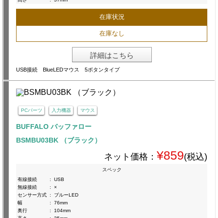
在庫状況
在庫なし
詳細はこちら
USB接続 BlueLEDマウス 5ボタンタイプ
PCパーツ
入力機器
マウス
BUFFALO バッファロー
BSMBU03BK （ブラック）
¥859
ネット価格：
(税込)
スペック
有線接続
:
USB
無線接続
:
×
センサー方式
:
ブルーLED
幅
:
76mm
奥行
:
104mm