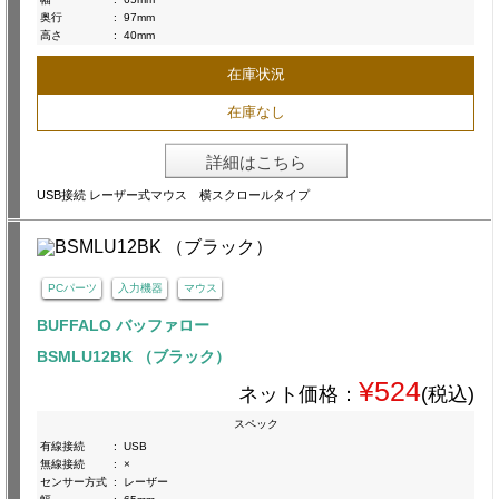
奥行
:
97mm
高さ
:
40mm
在庫状況
在庫なし
詳細はこちら
USB接続 レーザー式マウス 横スクロールタイプ
PCパーツ
入力機器
マウス
BUFFALO バッファロー
BSMLU12BK （ブラック）
¥524
ネット価格：
(税込)
スペック
有線接続
:
USB
無線接続
:
×
センサー方式
:
レーザー