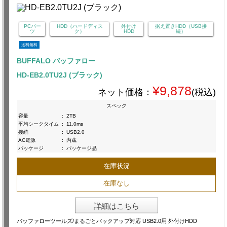
PCパー
HDD（ハードディス
外付け
据え置きHDD（USB接
ツ
ク）
HDD
続）
送料無料
BUFFALO バッファロー
HD-EB2.0TU2J (ブラック)
¥9,878
ネット価格：
(税込)
スペック
容量
:
2TB
平均シークタイム
:
11.0ms
接続
:
USB2.0
AC電源
:
内蔵
パッケージ
:
パッケージ品
在庫状況
在庫なし
詳細はこちら
バッファローツールズ/まるごとバックアップ対応 USB2.0用 外付けHDD