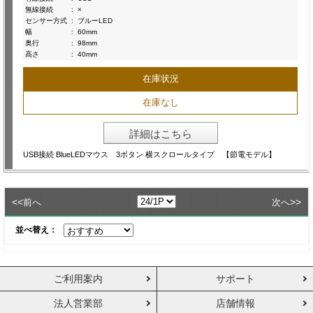
無線接続
:
×
センサー方式
:
ブルーLED
幅
:
60mm
奥行
:
98mm
高さ
:
40mm
在庫状況
在庫なし
詳細はこちら
USB接続 BlueLEDマウス 3ボタン 横スクロールタイプ 【節電モデル】
<<
>>
前へ
次へ
並べ替え：
ご利用案内
サポート
法人営業部
店舗情報