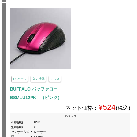
PCパーツ
入力機器
マウス
BUFFALO バッファロー
BSMLU12PK （ピンク）
¥524
ネット価格：
(税込)
スペック
有線接続
:
USB
無線接続
:
×
センサー方式
:
レーザー
幅
:
65mm