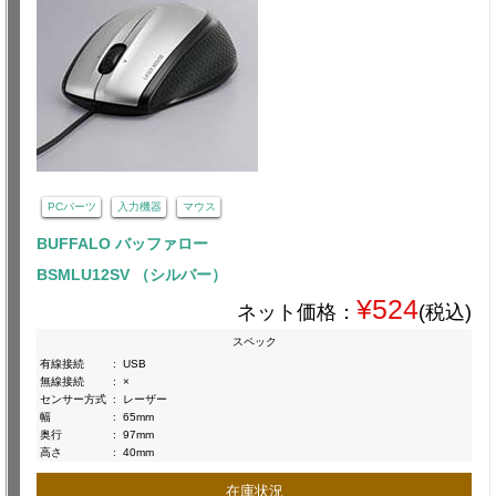
PCパーツ
入力機器
マウス
BUFFALO バッファロー
BSMLU12SV （シルバー）
¥524
ネット価格：
(税込)
スペック
有線接続
:
USB
無線接続
:
×
センサー方式
:
レーザー
幅
:
65mm
奥行
:
97mm
高さ
:
40mm
在庫状況