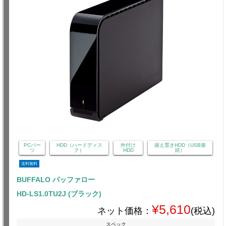
PCパー
HDD（ハードディス
外付け
据え置きHDD（USB接
ツ
ク）
HDD
続）
送料無料
BUFFALO バッファロー
HD-LS1.0TU2J (ブラック)
¥5,610
ネット価格：
(税込)
スペック