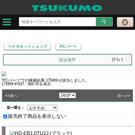
ツクモネットショップ
PCパーツ
ツクモネットショップ
PCパーツ
ひらく
+
絞込条件
“
PCパーツ
”での検索結果
1758
件が該当しました。
1758
件中
937 - 960
件を表示
<<
>>
前へ
次へ
並べ替え：
販売終了商品を表示しない