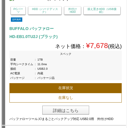
PCパー
HDD（ハードディス
外付け
据え置きHDD（USB接
ツ
ク）
HDD
続）
送料無料
BUFFALO バッファロー
HD-EB1.0TU2J (ブラック)
¥7,678
ネット価格：
(税込)
スペック
容量
:
1TB
平均シークタイム
:
11.0ms
接続
:
USB2.0
AC電源
:
内蔵
パッケージ
:
パッケージ品
在庫状況
在庫なし
詳細はこちら
バッファローツールズ/まるごとバックアップ対応 USB2.0用 外付けHDD