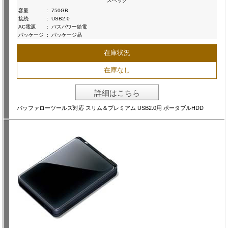
スペック
容量
:
750GB
接続
:
USB2.0
AC電源
:
バスパワー給電
パッケージ
:
パッケージ品
在庫状況
在庫なし
詳細はこちら
バッファローツールズ対応 スリム＆プレミアム USB2.0用 ポータブルHDD