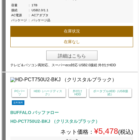
容量
:
1TB
接続
:
USB2.0/1.1
AC電源
:
ACアダプタ
パッケージ
:
パッケージ品
在庫状況
在庫なし
詳細はこちら
テレビ＆パソコン両対応、スーパーeco対応 USB2.0接続 外付けHDD
PCパー
HDD（ハードディス
外付け
ポータブルHDD（USB接
ツ
ク）
HDD
続）
送料無料
BUFFALO バッファロー
HD-PCT750U2-BKJ （クリスタルブラック）
¥5,478
ネット価格：
(税込)