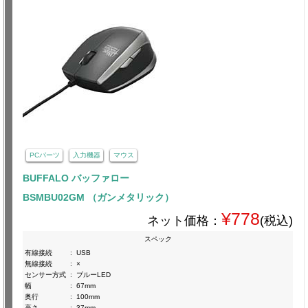
PCパーツ
入力機器
マウス
BUFFALO バッファロー
BSMBU02GM （ガンメタリック）
¥778
ネット価格：
(税込)
スペック
有線接続
:
USB
無線接続
:
×
センサー方式
:
ブルーLED
幅
:
67mm
奥行
:
100mm
高さ
:
37mm