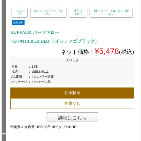
PCパー
HDD（ハードディス
外付け
ポータブルHDD（USB接
ツ
ク）
HDD
続）
送料無料
BUFFALO バッファロー
HD-PNT1.0U2-BBJ （インディゴブラック）
¥5,478
ネット価格：
(税込)
スペック
容量
:
1TB
接続
:
USB2.0/1.1
AC電源
:
バスパワー給電
パッケージ
:
パッケージ品
在庫状況
在庫なし
詳細はこちら
耐衝撃＆大容量 USB2.0用 ポータブルHDD