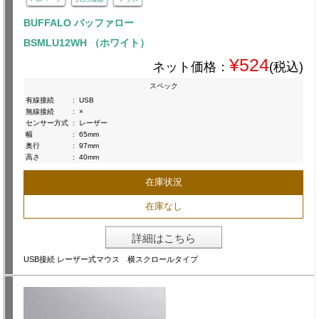
BUFFALO バッファロー
BSMLU12WH （ホワイト）
¥524
ネット価格：
(税込)
スペック
有線接続
:
USB
無線接続
:
×
センサー方式
:
レーザー
幅
:
65mm
奥行
:
97mm
高さ
:
40mm
在庫状況
在庫なし
詳細はこちら
USB接続 レーザー式マウス 横スクロールタイプ