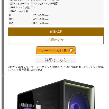
内部2.5インチベイ
:
3(1つは3.5インチ対応)
USB3.0コネクタ数
:
2
USB-Cコネクタ数
:
1
幅
:
251～300mm
奥行
:
401～500mm
高さ
:
301～400mm
在庫状況
在庫わずか
カートに入れる
詳細はこちら
3面ガラスのショーケースデザインを採用した「O11 Vision M」に9.2インチ液晶
パネルを標準搭載したモデル