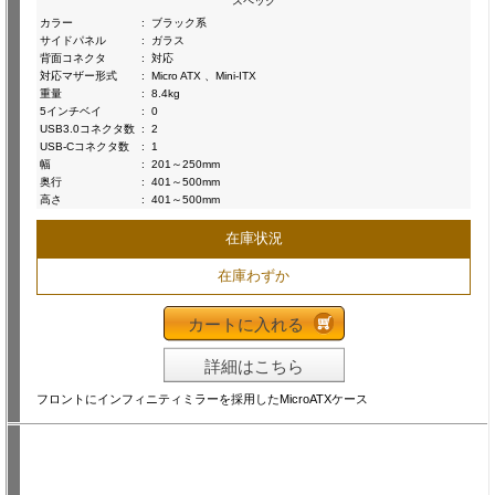
スペック
カラー
:
ブラック系
サイドパネル
:
ガラス
背面コネクタ
:
対応
対応マザー形式
:
Micro ATX 、Mini-ITX
重量
:
8.4kg
5インチベイ
:
0
USB3.0コネクタ数
:
2
USB-Cコネクタ数
:
1
幅
:
201～250mm
奥行
:
401～500mm
高さ
:
401～500mm
在庫状況
在庫わずか
カートに入れる
詳細はこちら
フロントにインフィニティミラーを採用したMicroATXケース