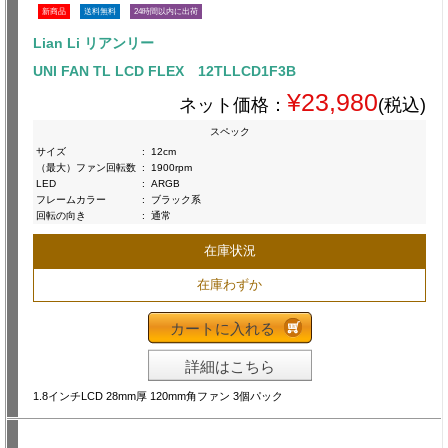
新商品
送料無料
24時間以内に出荷
Lian Li リアンリー
UNI FAN TL LCD FLEX 12TLLCD1F3B
¥23,980
ネット価格：
(税込)
スペック
サイズ
:
12cm
（最大）ファン回転数
:
1900rpm
LED
:
ARGB
フレームカラー
:
ブラック系
回転の向き
:
通常
在庫状況
在庫わずか
カートに入れる
詳細はこちら
1.8インチLCD 28mm厚 120mm角ファン 3個パック