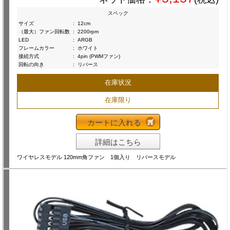
スペック
サイズ
:
12cm
（最大）ファン回転数
:
2200rpm
LED
:
ARGB
フレームカラー
:
ホワイト
接続方式
:
4pin (PWMファン)
回転の向き
:
リバース
在庫状況
在庫限り
カートに入れる
詳細はこちら
ワイヤレスモデル 120mm角ファン 1個入り リバースモデル