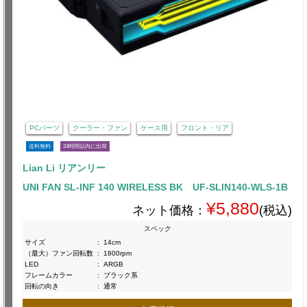
PCパーツ
クーラー・ファン
ケース用
フロント・リア
送料無料
24時間以内に出荷
Lian Li リアンリー
UNI FAN SL-INF 140 WIRELESS BK UF-SLIN140-WLS-1B
¥5,880
ネット価格：
(税込)
スペック
サイズ
:
14cm
（最大）ファン回転数
:
1800rpm
LED
:
ARGB
フレームカラー
:
ブラック系
回転の向き
:
通常