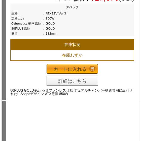
スペック
規格
:
ATX12V Ver 3
定格出力
:
850W
Cybenetics 効率認証
:
GOLD
80PLUS認証
:
GOLD
奥行
:
182mm
在庫状況
在庫わずか
カートに入れる
詳細はこちら
80PLUS GOLD認証 セミファンレス仕様 デュアルチャンバー構造専用に設計さ
れたL-Shapeデザイン ATX電源 850W