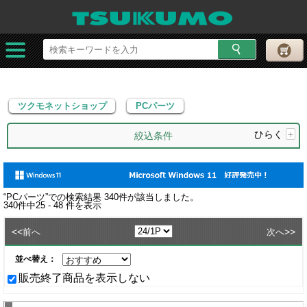
ツクモネットショップ
PCパーツ
ツクモネットショップ
PCパーツ
ひらく
+
絞込条件
“
PCパーツ
”での検索結果
340
件が該当しました。
340
件中
25 - 48
件を表示
<<
>>
前へ
次へ
並べ替え：
販売終了商品を表示しない