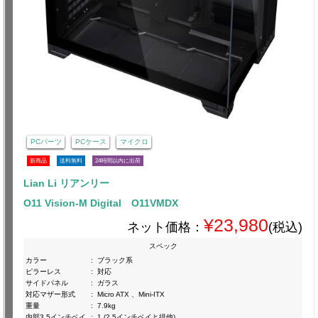
PCパーツ
PCケース
マイクロ
新商品
送料無料
24時間以内に出荷
Lian Li リアンリー
O11 Vision-M Digital O11VMDX
¥23,980
ネット価格：
(税込)
スペック
カラー
:
ブラック系
ピラーレス
:
対応
サイドパネル
:
ガラス
対応マザー形式
:
Micro ATX 、Mini-ITX
重量
:
7.9kg
内部3.5インチベイ
:
1 (2.5インチベイと排他)