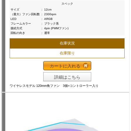
スペック
サイズ
:
12cm
（最大）ファン回転数
:
2300rpm
LED
:
ARGB
フレームカラー
:
ブラック系
接続方式
:
4pin (PWMファン)
回転の向き
:
通常
在庫状況
在庫限り
カートに入れる
詳細はこちら
ワイヤレスモデル 120mm角ファン 3個+コントローラー入り