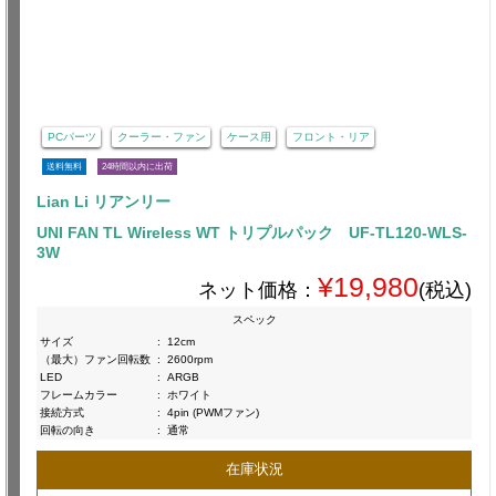
PCパーツ
クーラー・ファン
ケース用
フロント・リア
送料無料
24時間以内に出荷
Lian Li リアンリー
UNI FAN TL Wireless WT トリプルパック UF-TL120-WLS-
3W
¥19,980
ネット価格：
(税込)
スペック
サイズ
:
12cm
（最大）ファン回転数
:
2600rpm
LED
:
ARGB
フレームカラー
:
ホワイト
接続方式
:
4pin (PWMファン)
回転の向き
:
通常
在庫状況