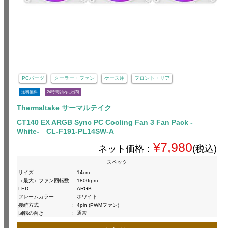
PCパーツ
クーラー・ファン
ケース用
フロント・リア
送料無料
24時間以内に出荷
Thermaltake サーマルテイク
CT140 EX ARGB Sync PC Cooling Fan 3 Fan Pack -
White- CL-F191-PL14SW-A
¥7,980
ネット価格：
(税込)
スペック
サイズ
:
14cm
（最大）ファン回転数
:
1800rpm
LED
:
ARGB
フレームカラー
:
ホワイト
接続方式
:
4pin (PWMファン)
回転の向き
:
通常