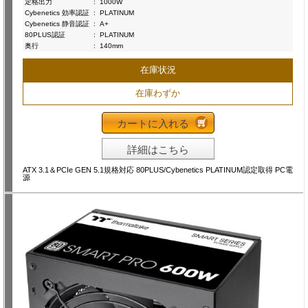
定格出力
:
1000W
Cybenetics 効率認証
:
PLATINUM
Cybenetics 静音認証
:
A+
80PLUS認証
:
PLATINUM
奥行
:
140mm
在庫状況
在庫わずか
カートに入れる
詳細はこちら
ATX 3.1＆PCIe GEN 5.1規格対応 80PLUS/Cybenetics PLATINUM認定取得 PC電
源