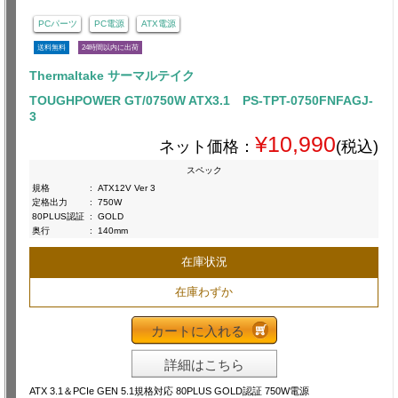
PCパーツ
PC電源
ATX電源
送料無料
24時間以内に出荷
Thermaltake サーマルテイク
TOUGHPOWER GT/0750W ATX3.1 PS-TPT-0750FNFAGJ-
3
¥10,990
ネット価格：
(税込)
スペック
規格
:
ATX12V Ver 3
定格出力
:
750W
80PLUS認証
:
GOLD
奥行
:
140mm
在庫状況
在庫わずか
カートに入れる
詳細はこちら
ATX 3.1＆PCIe GEN 5.1規格対応 80PLUS GOLD認証 750W電源