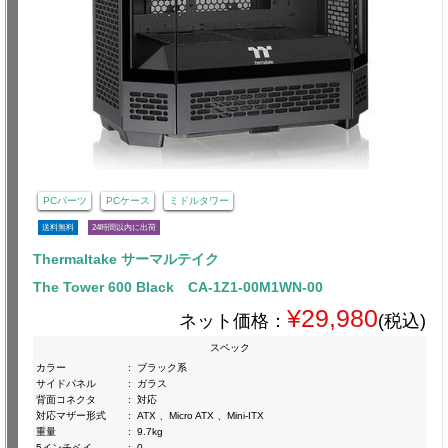
PCパーツ
PCケース
ミドルタワー
送料無料
24時間以内に出荷
Thermaltake サーマルテイク
The Tower 600 Black CA-1Z1-00M1WN-00
¥29,980
ネット価格：
(税込)
スペック
カラー
:
ブラック系
サイドパネル
:
ガラス
背面コネクタ
:
対応
対応マザー形式
:
ATX 、Micro ATX 、Mini-ITX
重量
:
9.7kg
5インチベイ
:
0