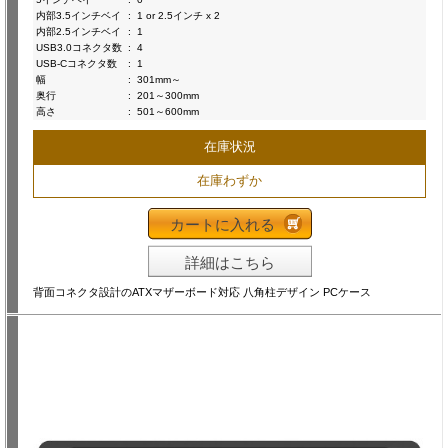
内部3.5インチベイ
:
1 or 2.5インチ x 2
内部2.5インチベイ
:
1
USB3.0コネクタ数
:
4
USB-Cコネクタ数
:
1
幅
:
301mm～
奥行
:
201～300mm
高さ
:
501～600mm
在庫状況
在庫わずか
カートに入れる
詳細はこちら
背面コネクタ設計のATXマザーボード対応 八角柱デザイン PCケース