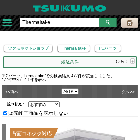
ツクモネットショップ
Thermaltake
PCパーツ
ツクモネットショップ
Thermaltake
PCパーツ
ひらく
+
絞込条件
“
PCパーツ,Thermaltake
”での検索結果
477
件が該当しました。
477
件中
25 - 48
件を表示
<<
>>
前へ
次へ
並べ替え：
販売終了商品を表示しない
背面コネクタ対応