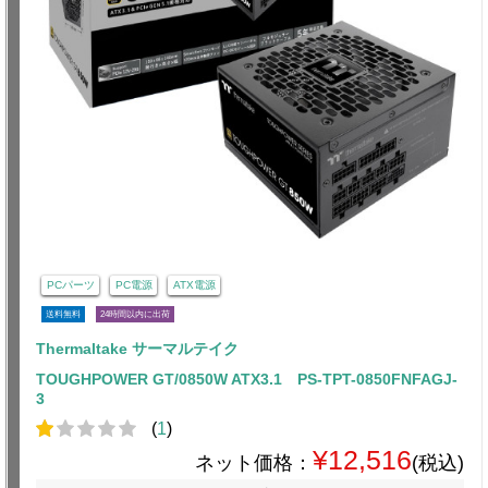
PCパーツ
PC電源
ATX電源
送料無料
24時間以内に出荷
Thermaltake サーマルテイク
TOUGHPOWER GT/0850W ATX3.1 PS-TPT-0850FNFAGJ-
3
(
1
)
¥12,516
ネット価格：
(税込)