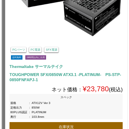
PCパーツ
PC電源
SFX電源
送料無料
24時間以内に出荷
Thermaltake サーマルテイク
TOUGHPOWER SFX/0850W ATX3.1 -PLATINUM- PS-STP-
0850FNFAPJ-1
¥23,780
ネット価格：
(税込)
スペック
規格
:
ATX12V Ver 3
定格出力
:
850W
80PLUS認証
:
PLATINUM
奥行
:
103.8mm
在庫状況