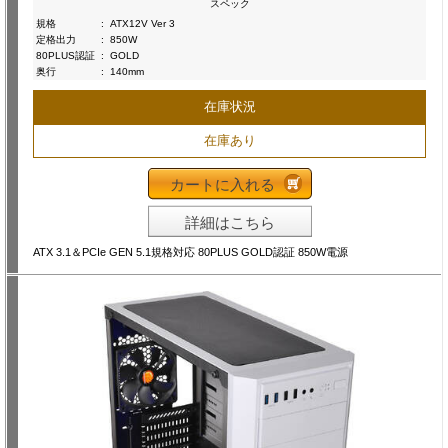
スペック
規格
:
ATX12V Ver 3
定格出力
:
850W
80PLUS認証
:
GOLD
奥行
:
140mm
在庫状況
在庫あり
カートに入れる
詳細はこちら
ATX 3.1＆PCIe GEN 5.1規格対応 80PLUS GOLD認証 850W電源