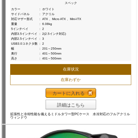
スペック
カラー
:
ホワイト
サイドパネル
:
アクリル
対応マザー形式
:
ATX 、Micro ATX 、Mini-ITX
重量
:
6.08kg
5インチベイ
:
2
内部3.5インチベイ
:
2(2.5インチ対応)
内部2.5インチベイ
:
3
USB3.0コネクタ数
:
2
幅
:
201～250mm
奥行
:
401～500mm
高さ
:
401～500mm
在庫状況
在庫わずか
カートに入れる
詳細はこちら
拡張性と冷却性能を備えるミドルタワー型PCケース 水冷対応のフルアクリル
ウィンドウ