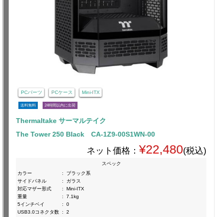
PCパーツ
PCケース
Mini-ITX
送料無料
24時間以内に出荷
Thermaltake サーマルテイク
The Tower 250 Black CA-1Z9-00S1WN-00
¥22,480
ネット価格：
(税込)
スペック
カラー
:
ブラック系
サイドパネル
:
ガラス
対応マザー形式
:
Mini-ITX
重量
:
7.1kg
5インチベイ
:
0
USB3.0コネクタ数
:
2