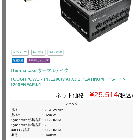
PCパーツ
PC電源
ATX電源
送料無料
24時間以内に出荷
Thermaltake サーマルテイク
TOUGHPOWER PT/1200W ATX3.1 PLATINUM PS-TPP-
1200FNFAPJ-1
¥25,514
ネット価格：
(税込)
スペック
規格
:
ATX12V Ver 3
定格出力
:
1200W
Cybenetics 効率認証
:
PLATINUM
Cybenetics 静音認証
:
A
80PLUS認証
:
PLATINUM
奥行
:
140mm