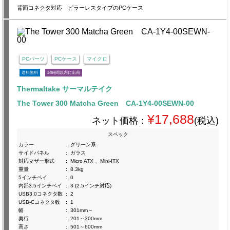
背面コネクタ対応 ピラーレスタイプのPCケース
PCパーツ
PCケース
マイクロ
送料無料
24時間以内に出荷
Thermaltake サーマルテイク
The Tower 300 Matcha Green CA-1Y4-00SEWN-00
¥17,688
ネット価格：
(税込)
スペック
カラー
:
グリーン系
サイドパネル
:
ガラス
対応マザー形式
:
Micro ATX 、Mini-ITX
重量
:
8.3kg
5インチベイ
:
0
内部3.5インチベイ
:
3 (2.5インチ対応)
USB3.0コネクタ数
:
2
USB-Cコネクタ数
:
1
幅
:
301mm～
奥行
:
201～300mm
高さ
:
501～600mm