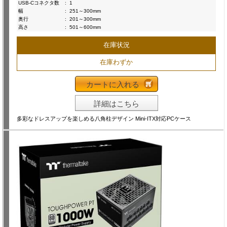
USB-Cコネクタ数
:
1
幅
:
251～300mm
奥行
:
201～300mm
高さ
:
501～600mm
在庫状況
在庫わずか
カートに入れる
詳細はこちら
多彩なドレスアップを楽しめる八角柱デザイン Mini-ITX対応PCケース