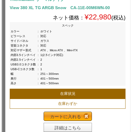
View 380 XL TG ARGB Snow CA-11E-00M6WN-00
¥22,980
ネット価格：
(税込)
スペック
カラー
:
ホワイト
ピラーレス
:
対応
サイドパネル
:
ガラス
背面コネクタ
:
対応
対応マザー形式
:
ATX 、Micro ATX 、Mini-ITX
内部3.5インチベイ
:
1(2.5インチ対応)
内部2.5インチベイ
:
2
USB3.0コネクタ数
:
2
USB-Cコネクタ数
:
1
幅
:
251～300mm
奥行
:
401～500mm
高さ
:
401～500mm
在庫状況
在庫わずか
カートに入れる
詳細はこちら