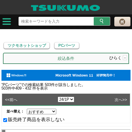
ツクモネットショップ
PCパーツ
ツクモネットショップ
PCパーツ
ひらく
+
絞込条件
“
PCパーツ
”での検索結果
503
件が該当しました。
503
件中
409 - 432
件を表示
<<
>>
前へ
次へ
並べ替え：
販売終了商品を表示しない