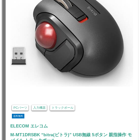
PCパーツ
入力機器
トラックボール
送料無料
ELECOM エレコム
M-MT1DRSBK “bitra(ビトラ)” USB無線 5ボタン 親指操作 モ