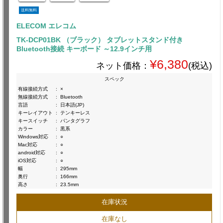
送料無料
ELECOM エレコム
TK-DCP01BK （ブラック） タブレットスタンド付き
Bluetooth接続 キーボード ～12.9インチ用
¥6,380
ネット価格：
(税込)
スペック
有線接続方式
:
×
無線接続方式
:
Bluetooth
言語
:
日本語(JP)
キーレイアウト
:
テンキーレス
キースイッチ
:
パンタグラフ
カラー
:
黒系
Windows対応
:
○
Mac対応
:
○
android対応
:
○
iOS対応
:
○
幅
:
295mm
奥行
:
166mm
高さ
:
23.5mm
在庫状況
在庫なし