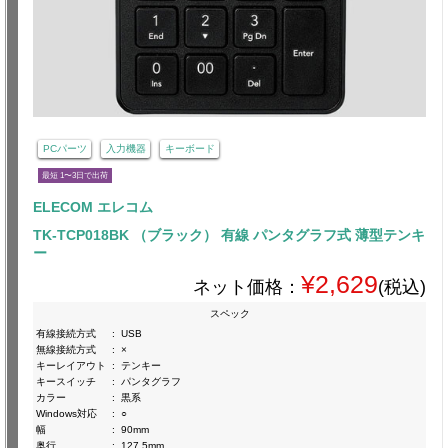
PCパーツ
入力機器
キーボード
最短 1〜3日で出荷
ELECOM エレコム
TK-TCP018BK （ブラック） 有線 パンタグラフ式 薄型テンキ
ー
¥2,629
ネット価格：
(税込)
スペック
有線接続方式
:
USB
無線接続方式
:
×
キーレイアウト
:
テンキー
キースイッチ
:
パンタグラフ
カラー
:
黒系
Windows対応
:
○
幅
:
90mm
奥行
:
127.5mm