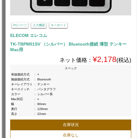
PCパーツ
入力機器
キーボード
ELECOM エレコム
TK-TBPM01SV （シルバー） Bluetooth接続 薄型 テンキー
Mac用
¥2,178
ネット価格：
(税込)
スペック
有線接続方式
:
×
無線接続方式
:
Bluetooth
キーレイアウト
:
テンキー
キースイッチ
:
パンタグラフ
カラー
:
シルバー系
Mac対応
:
○
幅
:
90mm
奥行
:
128mm
高さ
:
22mm
在庫状況
在庫なし