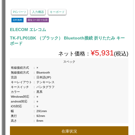
PCパーツ
入力機器
キーボード
送料無料
最短 1〜3日で出荷
ELECOM エレコム
TK-FLP01BK （ブラック） Bluetooth接続 折りたたみ キー
ボード
¥5,931
ネット価格：
(税込)
スペック
有線接続方式
:
×
無線接続方式
:
Bluetooth
言語
:
日本語(JP)
キーレイアウト
:
テンキーレス
キースイッチ
:
パンタグラフ
カラー
:
黒系
Windows対応
:
○
android対応
:
○
iOS対応
:
○
幅
:
291mm
奥行
:
92mm
高さ
:
8mm
在庫状況