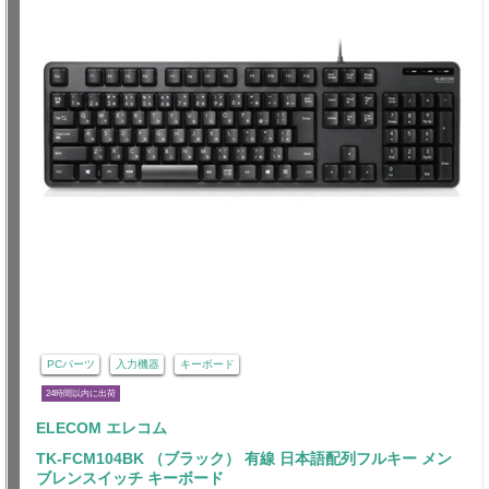
PCパーツ
入力機器
キーボード
24時間以内に出荷
ELECOM エレコム
TK-FCM104BK （ブラック） 有線 日本語配列フルキー メン
ブレンスイッチ キーボード