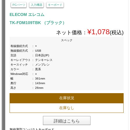
PCパーツ
入力機器
キーボード
ELECOM エレコム
TK-FDM109TBK （ブラック）
¥1,078
ネット価格：
(税込)
スペック
有線接続方式
:
×
無線接続方式
:
USB
言語
:
日本語(JP)
キーレイアウト
:
テンキーレス
キースイッチ
:
メンブレン
カラー
:
黒系
Windows対応
:
○
幅
:
361mm
奥行
:
143mm
高さ
:
26mm
在庫状況
在庫なし
詳細はこちら
無線薄型コンパクトキーボード