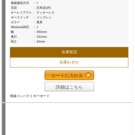
無線接続方式
:
×
言語
:
日本語(JP)
キーレイアウト
:
テンキーレス
キースイッチ
:
メンブレン
カラー
:
黒系
Windows対応
:
○
幅
:
364mm
奥行
:
151mm
高さ
:
34mm
在庫状況
在庫わずか
カートに入れる
詳細はこちら
有線コンパクトキーボード