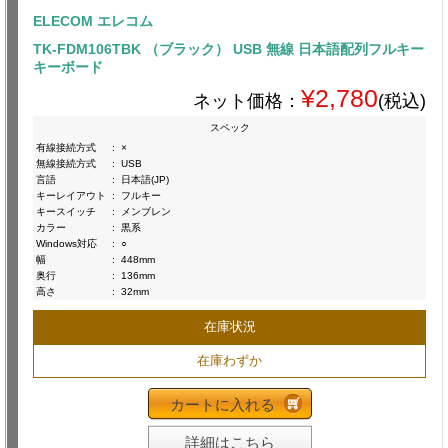
ELECOM エレコム
TK-FDM106TBK （ブラック） USB 無線 日本語配列フルキー
キーボード
¥2,780
ネット価格：
(税込)
スペック
有線接続方式
:
×
無線接続方式
:
USB
言語
:
日本語(JP)
キーレイアウト
:
フルキー
キースイッチ
:
メンブレン
カラー
:
黒系
Windows対応
:
○
幅
:
448mm
奥行
:
136mm
高さ
:
32mm
在庫状況
在庫わずか
カートに入れる
詳細はこちら