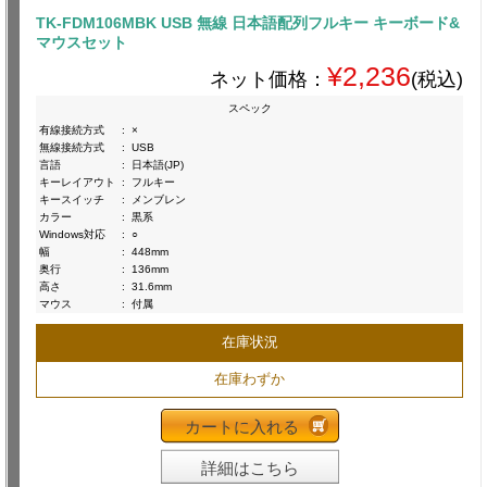
TK-FDM106MBK USB 無線 日本語配列フルキー キーボード&
マウスセット
¥2,236
ネット価格：
(税込)
スペック
有線接続方式
:
×
無線接続方式
:
USB
言語
:
日本語(JP)
キーレイアウト
:
フルキー
キースイッチ
:
メンブレン
カラー
:
黒系
Windows対応
:
○
幅
:
448mm
奥行
:
136mm
高さ
:
31.6mm
マウス
:
付属
在庫状況
在庫わずか
カートに入れる
詳細はこちら