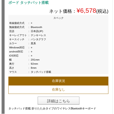
ボード タッチパット搭載
¥6,578
ネット価格：
(税込)
スペック
有線接続方式
:
×
無線接続方式
:
Bluetooth
言語
:
日本語(JP)
キーレイアウト
:
テンキーレス
キースイッチ
:
パンタグラフ
カラー
:
黒系
Windows対応
:
○
android対応
:
○
iOS対応
:
○
幅
:
291mm
奥行
:
92mm
高さ
:
8mm
マウス
:
タッチパッド搭載
在庫状況
在庫なし
詳細はこちら
タッチパッド搭載 折りたたみタイプのワイヤレスBluetoothキーボード