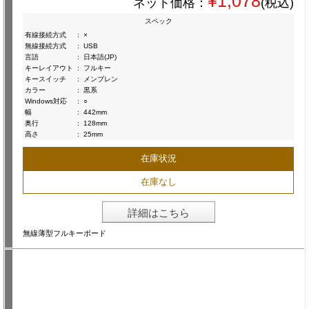
¥1,078
ネット価格：
(税込)
スペック
有線接続方式
:
×
無線接続方式
:
USB
言語
:
日本語(JP)
キーレイアウト
:
フルキー
キースイッチ
:
メンブレン
カラー
:
黒系
Windows対応
:
○
幅
:
442mm
奥行
:
128mm
高さ
:
25mm
在庫状況
在庫なし
詳細はこちら
無線薄型フルキーボード