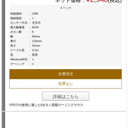
ネット価格：
(税込)
スペック
有線接続
:
USB
無線接続
:
×
センサー方式
:
光学式
最大解像度
:
6200
ボタン数
:
5
幅
:
69mm
奥行
:
129mm
高さ
:
42mm
ケーブル長
:
2.0m
色
:
黒系
Windows対応
:
○
ゲーミング
:
○
在庫状況
在庫なし
詳細はこちら
FPSでの使用に適した5ボタン搭載ゲーミングマウス