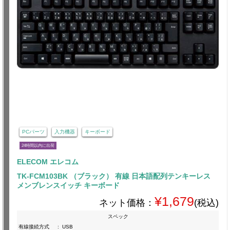
PCパーツ
入力機器
キーボード
24時間以内に出荷
ELECOM エレコム
TK-FCM103BK （ブラック） 有線 日本語配列テンキーレス
メンブレンスイッチ キーボード
¥1,679
ネット価格：
(税込)
スペック
有線接続方式
:
USB