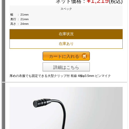
¥1,219
ネット価格：
(税込)
スペック
幅
:
21mm
奥行
:
21mm
高さ
:
24mm
在庫状況
在庫あり
カートに入れる
詳細はこちら
厚めの衣服でも固定できる大型クリップ付 有線 4極φ3.5mm ピンマイク