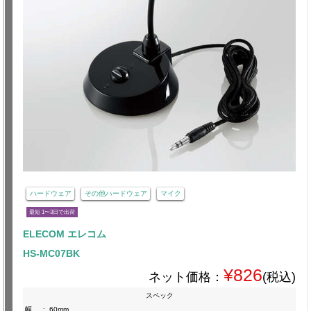
ハードウェア
その他ハードウェア
マイク
最短 1〜3日で出荷
ELECOM エレコム
HS-MC07BK
¥826
ネット価格：
(税込)
スペック
幅
:
60mm