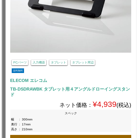
PCパーツ
入力機器
タブレット
タブレット周辺
送料無料
ELECOM エレコム
TB-DSDRAWBK タブレット用４アングルドローイングスタン
ド
¥4,939
ネット価格：
(税込)
スペック
幅
:
300mm
奥行
:
17mm
高さ
:
210mm