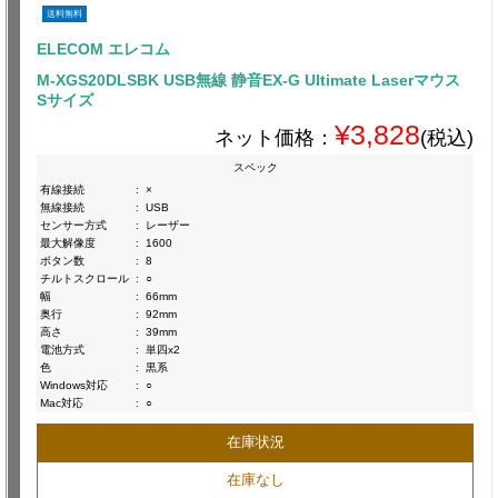
送料無料
ELECOM エレコム
M-XGS20DLSBK USB無線 静音EX-G Ultimate Laserマウス
Sサイズ
¥3,828
ネット価格：
(税込)
スペック
有線接続
:
×
無線接続
:
USB
センサー方式
:
レーザー
最大解像度
:
1600
ボタン数
:
8
チルトスクロール
:
○
幅
:
66mm
奥行
:
92mm
高さ
:
39mm
電池方式
:
単四x2
色
:
黒系
Windows対応
:
○
Mac対応
:
○
在庫状況
在庫なし