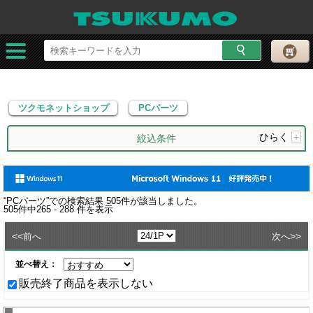
ツクモネットショップ
PCパーツ
ツクモネットショップ
PCパーツ
ひらく
+
絞込条件
“
PCパーツ
”での検索結果
505
件が該当しました。
505
件中
265 - 288
件を表示
<<
>>
前へ
次へ
並べ替え：
販売終了商品を表示しない