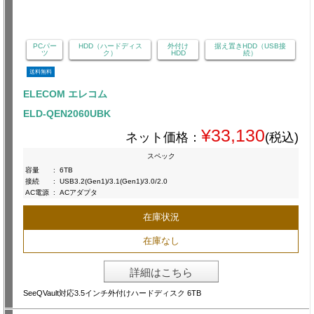
PCパー
HDD（ハードディス
外付け
据え置きHDD（USB接
ツ
ク）
HDD
続）
送料無料
ELECOM エレコム
ELD-QEN2060UBK
¥33,130
ネット価格：
(税込)
スペック
容量
:
6TB
接続
:
USB3.2(Gen1)/3.1(Gen1)/3.0/2.0
AC電源
:
ACアダプタ
在庫状況
在庫なし
詳細はこちら
SeeQVault対応3.5インチ外付けハードディスク 6TB