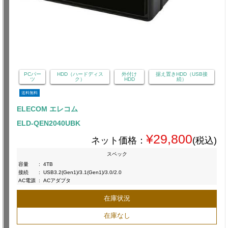
PCパー
HDD（ハードディス
外付け
据え置きHDD（USB接
ツ
ク）
HDD
続）
送料無料
ELECOM エレコム
ELD-QEN2040UBK
¥29,800
ネット価格：
(税込)
スペック
容量
:
4TB
接続
:
USB3.2(Gen1)/3.1(Gen1)/3.0/2.0
AC電源
:
ACアダプタ
在庫状況
在庫なし