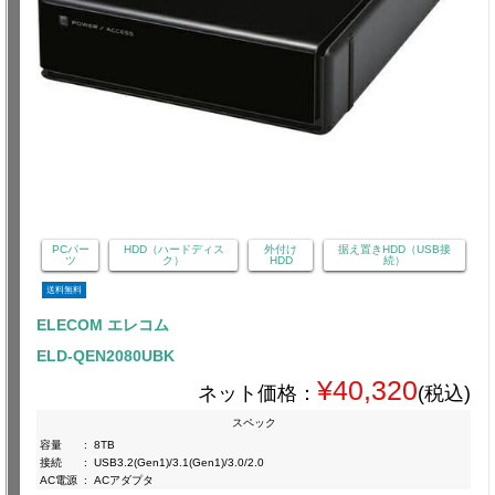
PCパー
HDD（ハードディス
外付け
据え置きHDD（USB接
ツ
ク）
HDD
続）
送料無料
ELECOM エレコム
ELD-QEN2080UBK
¥40,320
ネット価格：
(税込)
スペック
容量
:
8TB
接続
:
USB3.2(Gen1)/3.1(Gen1)/3.0/2.0
AC電源
:
ACアダプタ