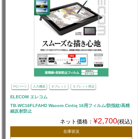
PCパーツ
入力機器
タブレット
タブレット周辺
ELECOM エレコム
TB-WC16FLFAHD Wacom Cintiq 16用フィルム/防指紋/高精
細反射防止
¥2,700
ネット価格：
(税込)
在庫状況