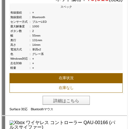
スペック
有線接続
:
×
無線接続
:
Bluetooth
センサー方式
:
ブルーLED
最大解像度
:
1000
ボタン数
:
2
幅
:
55mm
奥行
:
131mm
高さ
:
14mm
電池方式
:
単四x2
色
:
グレー系
Windows対応
:
○
左右対称
:
○
軽量
:
○
在庫状況
在庫なし
詳細はこちら
Surface 対応 Bluetoothマウス