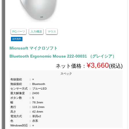
PCパーツ
入力機器
マウス
送料無料
Microsoft マイクロソフト
Bluetooth Ergonomic Mouse 222-00031 （グレイシア）
¥3,660
ネット価格：
(税込)
スペック
有線接続
:
×
無線接続
:
Bluetooth
センサー方式
:
ブルーLED
最大解像度
:
2400
ボタン数
:
5
幅
:
76.3mm
奥行
:
118.2mm
高さ
:
42.4mm
電池方式
:
単四x2
色
:
赤系
Windows対応
:
○