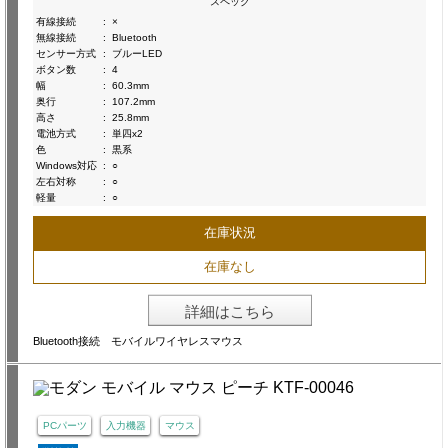
スペック
有線接続
:
×
無線接続
:
Bluetooth
センサー方式
:
ブルーLED
ボタン数
:
4
幅
:
60.3mm
奥行
:
107.2mm
高さ
:
25.8mm
電池方式
:
単四x2
色
:
黒系
Windows対応
:
○
左右対称
:
○
軽量
:
○
在庫状況
在庫なし
詳細はこちら
Bluetooth接続 モバイルワイヤレスマウス
PCパーツ
入力機器
マウス