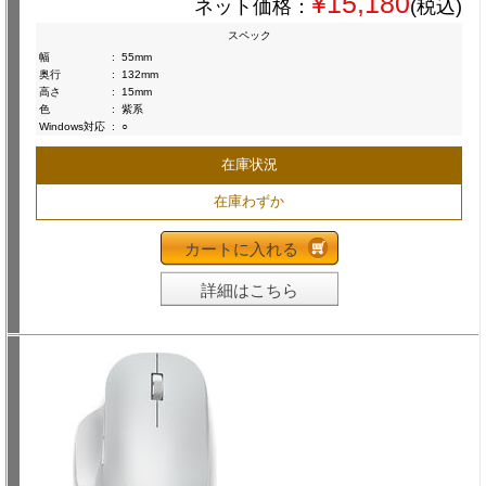
¥15,180
ネット価格：
(税込)
スペック
幅
:
55mm
奥行
:
132mm
高さ
:
15mm
色
:
紫系
Windows対応
:
○
在庫状況
在庫わずか
カートに入れる
詳細はこちら