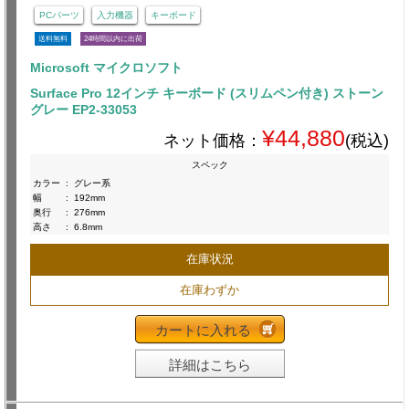
PCパーツ
入力機器
キーボード
送料無料
24時間以内に出荷
Microsoft マイクロソフト
Surface Pro 12インチ キーボード (スリムペン付き) ストーン
グレー EP2-33053
¥44,880
ネット価格：
(税込)
スペック
カラー
:
グレー系
幅
:
192mm
奥行
:
276mm
高さ
:
6.8mm
在庫状況
在庫わずか
カートに入れる
詳細はこちら