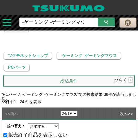
ツクモネットショップ
-ゲーミング -ゲーミングマウス
PCパーツ
ツクモネットショップ
-ゲーミング -ゲーミングマウス
PCパーツ
ひらく
+
絞込条件
“
PCパーツ,-ゲーミング -ゲーミングマウス
”での検索結果
38
件が該当しまし
た。
38
件中
1 - 24
件を表示
<<
>>
前へ
次へ
並べ替え：
販売終了商品を表示しない