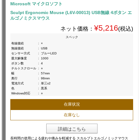
Microsoft マイクロソフト
Sculpt Ergonomic Mouse (L6V-00013) USB無線 4ボタン エ
ルゴノミクスマウス
¥5,216
ネット価格：
(税込)
スペック
有線接続
:
×
無線接続
:
USB
センサー方式
:
ブルーLED
最大解像度
:
1000
ボタン数
:
4
チルトスクロール
:
○
幅
:
57mm
奥行
:
98mm
電池方式
:
単三x2
色
:
黒系
Windows対応
:
○
在庫状況
在庫なし
詳細はこちら
長時間の使用による疲れや痛みを軽減する スカルプトエルゴノミックマウス