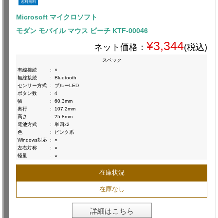
送料無料
Microsoft マイクロソフト
モダン モバイル マウス ピーチ KTF-00046
¥3,344
ネット価格：
(税込)
スペック
有線接続
:
×
無線接続
:
Bluetooth
センサー方式
:
ブルーLED
ボタン数
:
4
幅
:
60.3mm
奥行
:
107.2mm
高さ
:
25.8mm
電池方式
:
単四x2
色
:
ピンク系
Windows対応
:
○
左右対称
:
○
軽量
:
○
在庫状況
在庫なし
詳細はこちら