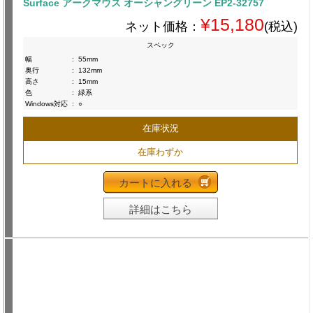
Surface アークマウス オーシャングリーン EP2-32757
¥15,180
ネット価格：
(税込)
スペック
幅
:
55mm
奥行
:
132mm
高さ
:
15mm
色
:
緑系
Windows対応
:
○
在庫状況
在庫わずか
カートに入れる
詳細はこちら