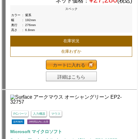
ネット価格：
(税込)
スペック
カラー
:
紫系
幅
:
192mm
奥行
:
276mm
高さ
:
6.8mm
在庫状況
在庫わずか
カートに入れる
詳細はこちら
PCパーツ
入力機器
マウス
送料無料
24時間以内に出荷
Microsoft マイクロソフト