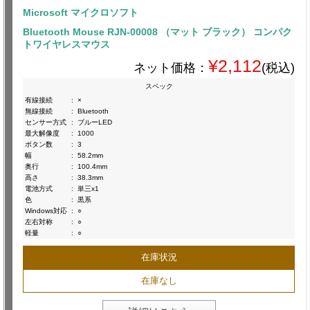
Microsoft マイクロソフト
Bluetooth Mouse RJN-00008 （マット ブラック） コンパク
トワイヤレスマウス
¥2,112
ネット価格：
(税込)
スペック
有線接続
:
×
無線接続
:
Bluetooth
センサー方式
:
ブルーLED
最大解像度
:
1000
ボタン数
:
3
幅
:
58.2mm
奥行
:
100.4mm
高さ
:
38.3mm
電池方式
:
単三x1
色
:
黒系
Windows対応
:
○
左右対称
:
○
軽量
:
○
在庫状況
在庫なし