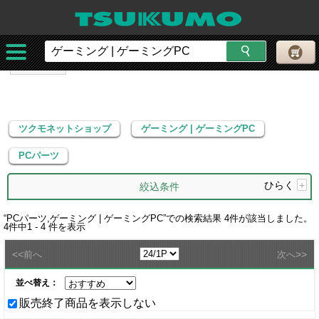
ツクモネットショップ
ゲーミング | ゲーミングPC
PCパーツ
ツクモネットショップ
ゲーミング | ゲーミングPC
PCパーツ
ひらく
+
絞込条件
“
PCパーツ,ゲーミング | ゲーミングPC
”での検索結果
4
件が該当しました。
4
件中
1 - 4
件を表示
<<
>>
前へ
次へ
並べ替え：
販売終了商品を表示しない