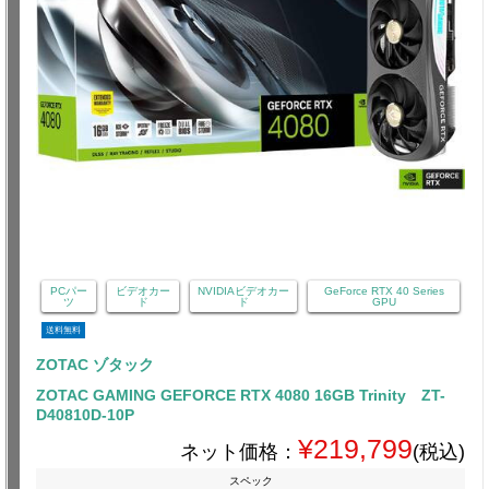
PCパー
ビデオカー
NVIDIAビデオカー
GeForce RTX 40 Series
ツ
ド
ド
GPU
送料無料
ZOTAC ゾタック
ZOTAC GAMING GEFORCE RTX 4080 16GB Trinity ZT-
D40810D-10P
¥219,799
ネット価格：
(税込)
スペック