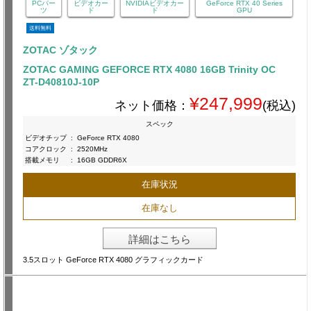
PCパー
ビデオカー
NVIDIAビデオカー
GeForce RTX 40 Series
ツ
ド
ド
GPU
送料無料
ZOTAC ゾタック
ZOTAC GAMING GEFORCE RTX 4080 16GB Trinity OC
ZT-D40810J-10P
¥247,999
ネット価格：
(税込)
スペック
ビデオチップ
:
GeForce RTX 4080
コアクロック
:
2520MHz
搭載メモリ
:
16GB GDDR6X
在庫状況
在庫なし
詳細はこちら
3.5スロット GeForce RTX 4080 グラフィックカード