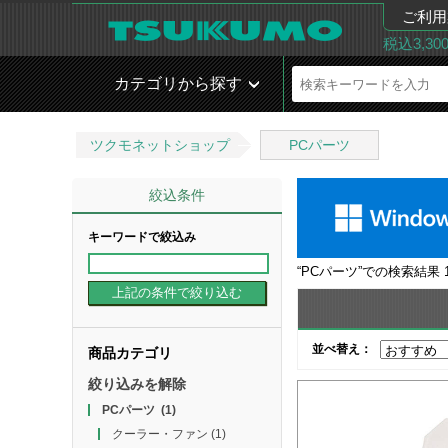
ご利用
税込3,3
カテゴリから探す
ツクモネットショップ
PCパーツ
絞込条件
キーワードで絞込み
“
PCパーツ
”での検索結果
並べ替え：
商品カテゴリ
絞り込みを解除
PCパーツ
(1)
クーラー・ファン
(1)