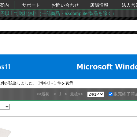
案内
サポート
お問い合わせ
店舗情報
法人営
00円以上で送料無料（一部商品・eXcomputer製品を除く）
1
件が該当しました。
1
件中
1 - 1
件を表示
<<
<
1
>
>>
販売終了商
最初
最後