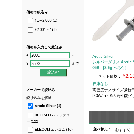
価格で絞込み
¥1～2,000
(1)
¥2,001～*
(1)
価格を入力して絞込み
¥
～
Arctic Silver
シルバーグリス Arctic Si
¥
まで
05B [3.5g へら付]
¥2,
ネット価格：
在庫なし
高密度ナノサイズ微粒
メーカーで絞込み
9.0W/m・Kの高性能グ
絞り込みを解除
Arctic Silver
(1)
BUFFALO バッファロ
ー
(122)
並べ替え：
ELECOM エレコム
(46)