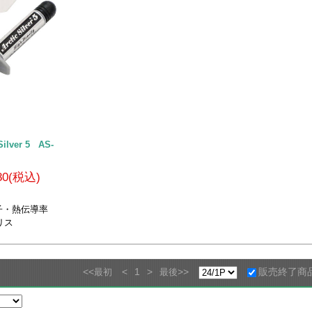
lver 5 AS-
180(税込)
子・熱伝導率
リス
<<
<
1
>
>>
販売終了商
最初
最後