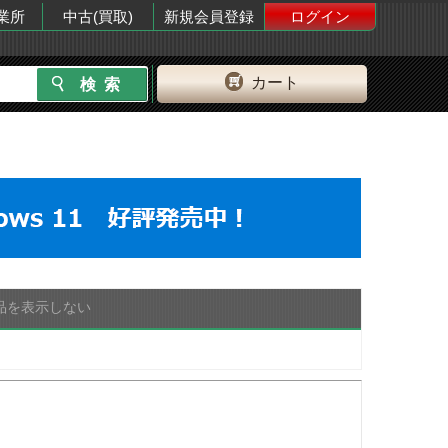
業所
中古(買取)
新規会員登録
ログイン
カート
品を表示しない