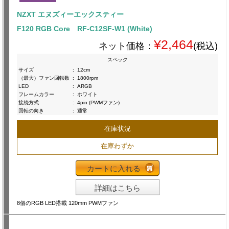
NZXT エヌズィーエックスティー
F120 RGB Core RF-C12SF-W1 (White)
¥2,464
ネット価格：
(税込)
スペック
サイズ
:
12cm
（最大）ファン回転数
:
1800rpm
LED
:
ARGB
フレームカラー
:
ホワイト
接続方式
:
4pin (PWMファン)
回転の向き
:
通常
在庫状況
在庫わずか
カートに入れる
詳細はこちら
8個のRGB LED搭載 120mm PWMファン