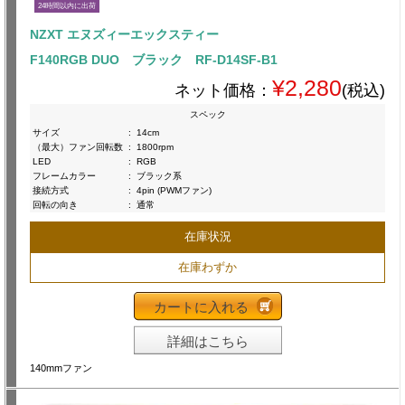
24時間以内に出荷
NZXT エヌズィーエックスティー
F140RGB DUO ブラック RF-D14SF-B1
¥2,280
ネット価格：
(税込)
スペック
サイズ
:
14cm
（最大）ファン回転数
:
1800rpm
LED
:
RGB
フレームカラー
:
ブラック系
接続方式
:
4pin (PWMファン)
回転の向き
:
通常
在庫状況
在庫わずか
カートに入れる
詳細はこちら
140mmファン