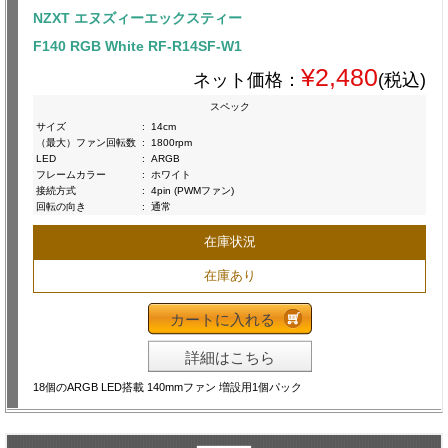
NZXT エヌズィーエックスティー
F140 RGB White RF-R14SF-W1
¥2,480
ネット価格：
(税込)
スペック
サイズ
:
14cm
（最大）ファン回転数
:
1800rpm
LED
:
ARGB
フレームカラー
:
ホワイト
接続方式
:
4pin (PWMファン)
回転の向き
:
通常
在庫状況
在庫あり
カートに入れる
詳細はこちら
18個のARGB LED搭載 140mmファン 増設用1個パック