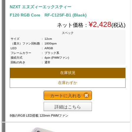
NZXT エヌズィーエックスティー
F120 RGB Core RF-C12SF-B1 (Black)
¥2,428
ネット価格：
(税込)
スペック
サイズ
:
12cm
（最大）ファン回転数
:
1800rpm
LED
:
ARGB
フレームカラー
:
ブラック系
接続方式
:
4pin (PWMファン)
回転の向き
:
通常
在庫状況
在庫わずか
カートに入れる
詳細はこちら
8個のRGB LED搭載 120mm PWMファン