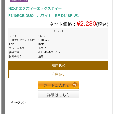
24時間以内に出荷
NZXT エヌズィーエックスティー
F140RGB DUO ホワイト RF-D14SF-W1
¥2,280
ネット価格：
(税込)
スペック
サイズ
:
14cm
（最大）ファン回転数
:
1800rpm
LED
:
RGB
フレームカラー
:
ホワイト
接続方式
:
4pin (PWMファン)
回転の向き
:
通常
在庫状況
在庫あり
カートに入れる
詳細はこちら
140mmファン