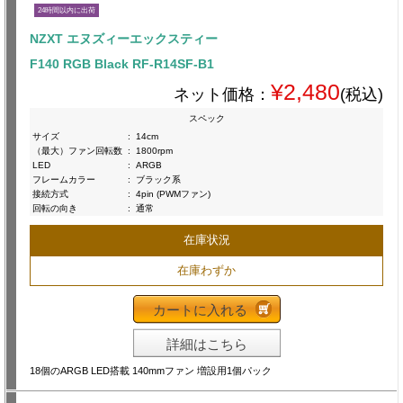
24時間以内に出荷
NZXT エヌズィーエックスティー
F140 RGB Black RF-R14SF-B1
¥2,480
ネット価格：
(税込)
スペック
サイズ
:
14cm
（最大）ファン回転数
:
1800rpm
LED
:
ARGB
フレームカラー
:
ブラック系
接続方式
:
4pin (PWMファン)
回転の向き
:
通常
在庫状況
在庫わずか
カートに入れる
詳細はこちら
18個のARGB LED搭載 140mmファン 増設用1個パック