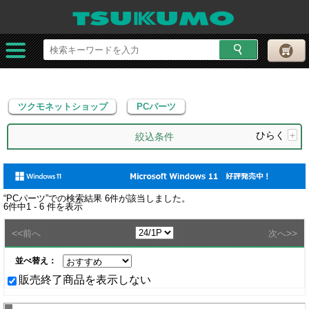
ツクモネットショップ
PCパーツ
ツクモネットショップ
PCパーツ
ひらく
+
絞込条件
“
PCパーツ
”での検索結果
6
件が該当しました。
6
件中
1 - 6
件を表示
<<
>>
前へ
次へ
並べ替え：
販売終了商品を表示しない