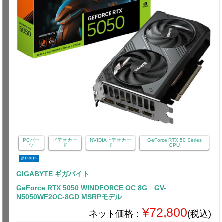
PCパー
ビデオカー
NVIDIAビデオカー
GeForce RTX 50 Series
ツ
ド
ド
GPU
送料無料
GIGABYTE ギガバイト
GeForce RTX 5050 WINDFORCE OC 8G GV-
N5050WF2OC-8GD MSRPモデル
¥72,800
ネット価格：
(税込)