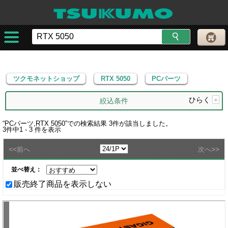
ツクモネットショップ
RTX 5050
PCパーツ
ツクモネットショップ
RTX 5050
PCパーツ
ひらく
+
絞込条件
“
PCパーツ,RTX 5050
”での検索結果
3
件が該当しました。
3
件中
1 - 3
件を表示
<<
>>
前へ
次へ
並べ替え：
販売終了商品を表示しない