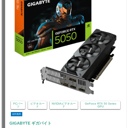
PCパー
ビデオカー
NVIDIAビデオカー
GeForce RTX 50 Series
ツ
ド
ド
GPU
送料無料
GIGABYTE ギガバイト