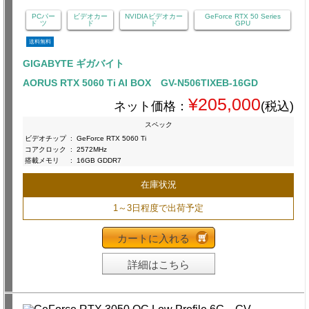
PCパー
ビデオカー
NVIDIAビデオカー
GeForce RTX 50 Series
ツ
ド
ド
GPU
送料無料
GIGABYTE ギガバイト
AORUS RTX 5060 Ti AI BOX GV-N506TIXEB-16GD
¥205,000
ネット価格：
(税込)
スペック
ビデオチップ
:
GeForce RTX 5060 Ti
コアクロック
:
2572MHz
搭載メモリ
:
16GB GDDR7
在庫状況
1～3日程度で出荷予定
カートに入れる
詳細はこちら