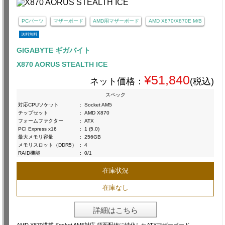
PCパーツ
マザーボード
AMD用マザーボード
AMD X870/X870E M/B
送料無料
GIGABYTE ギガバイト
X870 AORUS STEALTH ICE
¥51,840
ネット価格：
(税込)
スペック
対応CPUソケット
:
Socket AM5
チップセット
:
AMD X870
フォームファクター
:
ATX
PCI Express x16
:
1 (5.0)
最大メモリ容量
:
256GB
メモリスロット（DDR5）
:
4
RAID機能
:
0/1
在庫状況
在庫なし
詳細はこちら