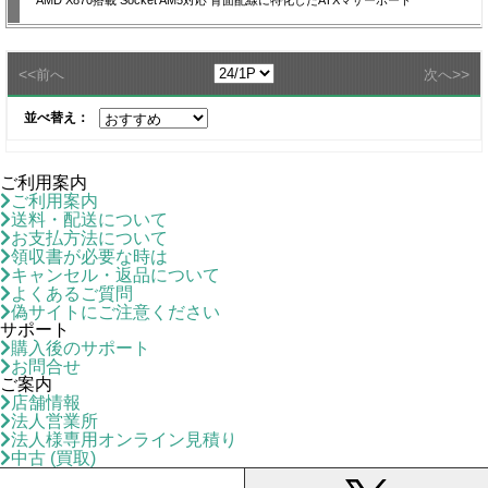
AMD X870搭載 Socket AM5対応 背面配線に特化したATXマザーボード
<<
>>
前へ
次へ
並べ替え：
ご利用案内
ご利用案内
送料・配送について
お支払方法について
領収書が必要な時は
キャンセル・返品について
よくあるご質問
偽サイトにご注意ください
サポート
購入後のサポート
お問合せ
ご案内
店舗情報
法人営業所
法人様専用オンライン見積り
中古 (買取)