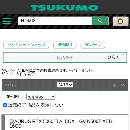
ツクモネットショップ
HDMI2.1
PCパーツ
ツクモネットショップ
HDMI2.1
PCパーツ
ひらく
+
絞込条件
“
PCパーツ,HDMI2.1
”での検索結果
3
件が該当しました。
3
件中
1 - 3
件を表示
<<
>>
前へ
次へ
並べ替え：
販売終了商品を表示しない