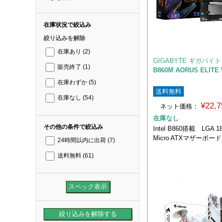
在庫状況で絞込み
絞り込みを解除
在庫あり
(2)
GIGABYTE ギガバイト
販売終了
(1)
B860M AORUS ELITE 
在庫わずか
(5)
送料無料
在庫なし
(54)
¥22,
ネット価格：
在庫なし
その他の条件で絞込み
Intel B860搭載 LGA
Micro ATXマザーボード
24時間以内に出荷
(7)
送料無料
(61)