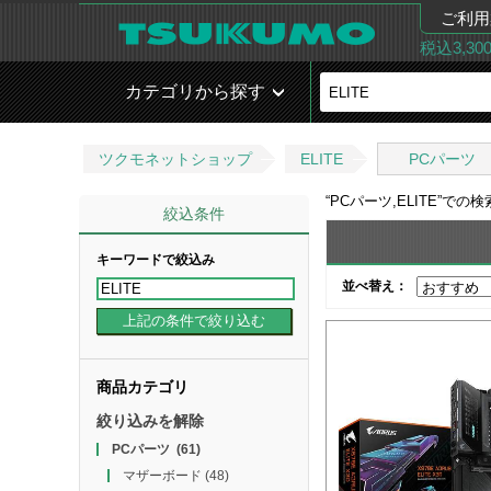
ご利用
税込3,3
カテゴリから探す
ツクモネットショップ
ELITE
PCパーツ
“
PCパーツ,ELITE
”での
絞込条件
キーワードで絞込み
並べ替え：
商品カテゴリ
絞り込みを解除
PCパーツ
(61)
マザーボード
(48)