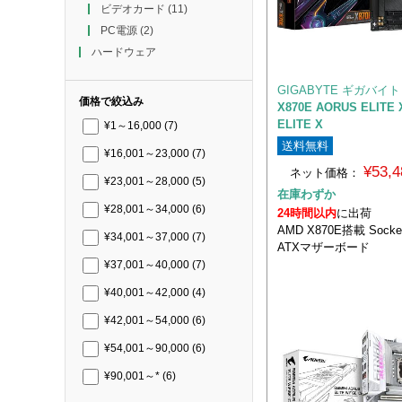
ビデオカード
(11)
PC電源
(2)
ハードウェア
GIGABYTE ギガバイト
価格で絞込み
X870E AORUS ELITE 
ELITE X
¥1～16,000
(7)
送料無料
¥16,001～23,000
(7)
¥53,
ネット価格：
¥23,001～28,000
(5)
在庫わずか
¥28,001～34,000
(6)
24時間以内
に出荷
AMD X870E搭載 Sock
¥34,001～37,000
(7)
ATXマザーボード
¥37,001～40,000
(7)
¥40,001～42,000
(4)
¥42,001～54,000
(6)
¥54,001～90,000
(6)
¥90,001～*
(6)