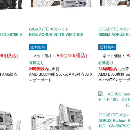
GIGABYTE ギガバイト
GIGABYTE ギガ
X3D X870E A
B850 AORUS ELITE WIFI7 ICE
B850M AORUS EL
送料無料
送料無料
480(税込)
¥32,230(税込)
¥
ネット価格：
ネット価格：
在庫あり
在庫あり
24時間以内
に出荷
24時間以内
に出荷
et AM5対応
AMD B850搭載 Socket AM5対応 ATX
AMD B850搭載 So
マザーボード
MicroATXマザー
GIGABYTE ギガ
AORUS Radeon R
16G GV-R9070X