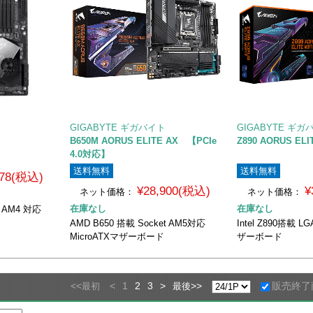
GIGABYTE ギガバイト
GIGABYTE ギガ
B650M AORUS ELITE AX 【PCIe
Z890 AORUS ELI
4.0対応】
送料無料
送料無料
778(税込)
¥28,900(税込)
¥
ネット価格：
ネット価格：
在庫なし
在庫なし
t AM4 対応
AMD B650 搭載 Socket AM5対応
Intel Z890搭載 
MicroATXマザーボード
ザーボード
<<
<
1
2
3
>
>>
販売終了
最初
最後