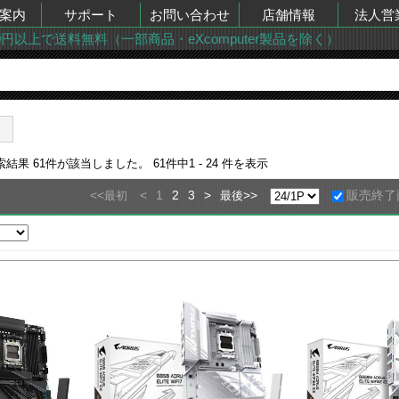
案内
サポート
お問い合わせ
店舗情報
法人営
00円以上で送料無料（一部商品・eXcomputer製品を除く）
検索結果
61
件が該当しました。
61
件中
1 - 24
件を表示
<<
<
1
2
3
>
>>
販売終了
最初
最後