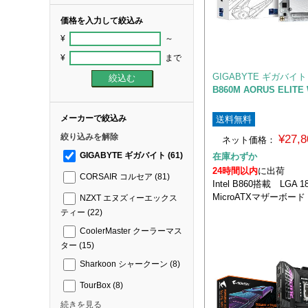
価格を入力して絞込み
¥
～
¥
まで
GIGABYTE ギガバイト
B860M AORUS ELITE 
メーカーで絞込み
送料無料
絞り込みを解除
¥27,
ネット価格：
在庫わずか
GIGABYTE ギガバイト
(61)
24時間以内
に出荷
CORSAIR コルセア
(81)
Intel B860搭載 LGA
MicroATXマザーボード
NZXT エヌズィーエックス
ティー
(22)
CoolerMaster クーラーマス
ター
(15)
Sharkoon シャークーン
(8)
TourBox
(8)
続きを見る