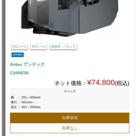
PCパーツ
PCケース
開放型・バラック
送料無料
Antec アンテック
CANNON
¥74,800
ネット価格：
(税込)
スペック
幅
:
251～300mm
奥行
:
601mm～
高さ
:
401～500mm
在庫状況
在庫なし