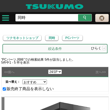
ツクモネットショップ
同時
PCパーツ
ツクモネットショップ
同時
PCパーツ
ひらく
+
絞込条件
“
PCパーツ,同時
”での検索結果
5
件が該当しました。
5
件中
1 - 5
件を表示
<<
>>
前へ
次へ
並べ替え：
販売終了商品を表示しない