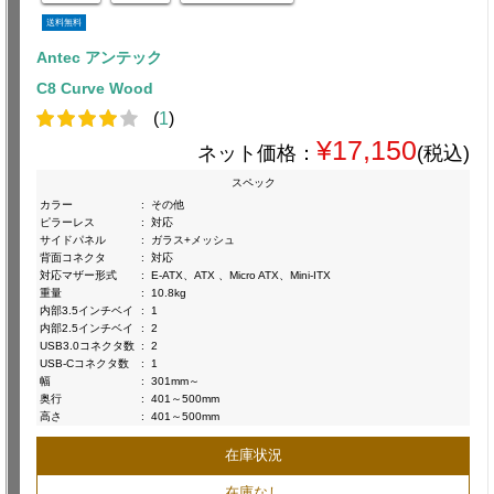
送料無料
Antec アンテック
C8 Curve Wood
(
1
)
¥17,150
ネット価格：
(税込)
スペック
カラー
:
その他
ピラーレス
:
対応
サイドパネル
:
ガラス+メッシュ
背面コネクタ
:
対応
対応マザー形式
:
E-ATX、ATX 、Micro ATX、Mini-ITX
重量
:
10.8kg
内部3.5インチベイ
:
1
内部2.5インチベイ
:
2
USB3.0コネクタ数
:
2
USB-Cコネクタ数
:
1
幅
:
301mm～
奥行
:
401～500mm
高さ
:
401～500mm
在庫状況
在庫なし