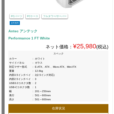
PCパーツ
PCケース
フルタワー/サーバー
送料無料
Antec アンテック
Performance 1 FT White
¥25,980
ネット価格：
(税込)
スペック
カラー
:
ホワイト
サイドパネル
:
ガラス
対応マザー形式
:
E-ATX、ATX 、Micro ATX、Mini-ITX
重量
:
12.6kg
内部3.5インチベイ
:
2(2.5インチ対応)
内部2.5インチベイ
:
3
USB3.0コネクタ数
:
2
USB-Cコネクタ数
:
1
幅
:
201～250mm
奥行
:
501～600mm
高さ
:
501～600mm
在庫状況