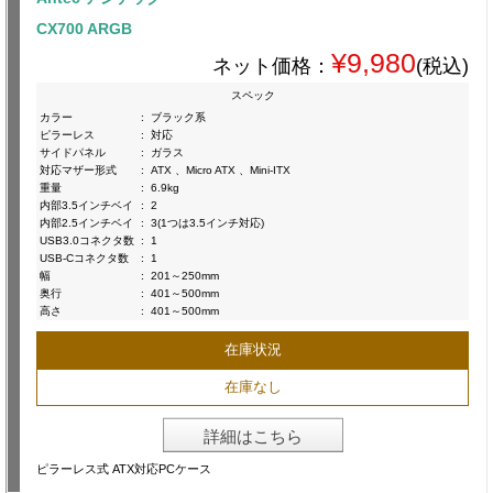
CX700 ARGB
¥9,980
ネット価格：
(税込)
スペック
カラー
:
ブラック系
ピラーレス
:
対応
サイドパネル
:
ガラス
対応マザー形式
:
ATX 、Micro ATX 、Mini-ITX
重量
:
6.9kg
内部3.5インチベイ
:
2
内部2.5インチベイ
:
3(1つは3.5インチ対応)
USB3.0コネクタ数
:
1
USB-Cコネクタ数
:
1
幅
:
201～250mm
奥行
:
401～500mm
高さ
:
401～500mm
在庫状況
在庫なし
詳細はこちら
ピラーレス式 ATX対応PCケース