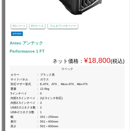
PCパーツ
PCケース
フルタワー/サーバー
送料無料
Antec アンテック
Performance 1 FT
¥18,800
ネット価格：
(税込)
スペック
カラー
:
ブラック系
サイドパネル
:
ガラス
対応マザー形式
:
E-ATX、ATX 、Micro ATX、Mini-ITX
重量
:
12.6kg
5インチベイ
:
0
内部3.5インチベイ
:
2(2.5インチ対応)
内部2.5インチベイ
:
3
USB3.0コネクタ数
:
2
USB-Cコネクタ数
:
1
幅
:
201～250mm
奥行
:
501～600mm
高さ
:
501～600mm