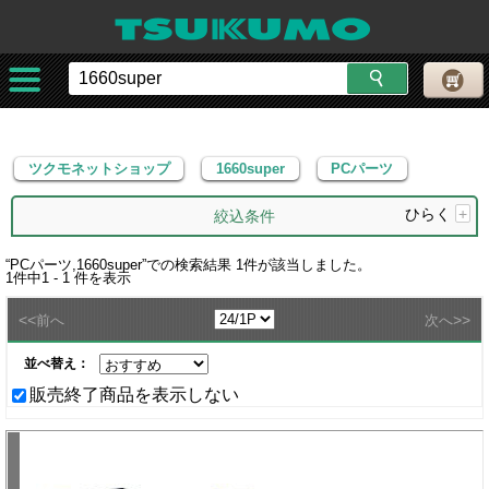
ツクモネットショップ
1660super
PCパーツ
ツクモネットショップ
1660super
PCパーツ
ひらく
+
絞込条件
“
PCパーツ,1660super
”での検索結果
1
件が該当しました。
1
件中
1 - 1
件を表示
<<
>>
前へ
次へ
並べ替え：
販売終了商品を表示しない