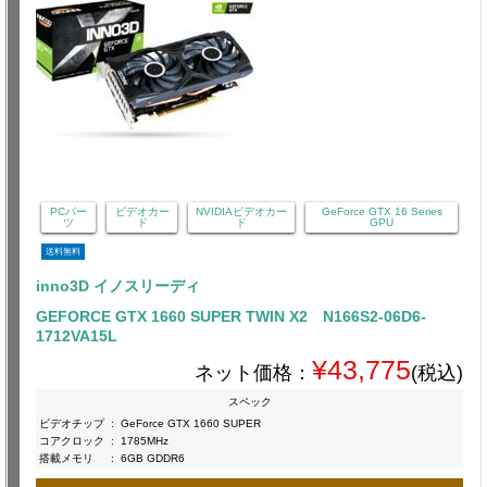
PCパー
ビデオカー
NVIDIAビデオカー
GeForce GTX 16 Series
ツ
ド
ド
GPU
送料無料
inno3D イノスリーディ
GEFORCE GTX 1660 SUPER TWIN X2 N166S2-06D6-
1712VA15L
¥43,775
ネット価格：
(税込)
スペック
ビデオチップ
:
GeForce GTX 1660 SUPER
コアクロック
:
1785MHz
搭載メモリ
:
6GB GDDR6