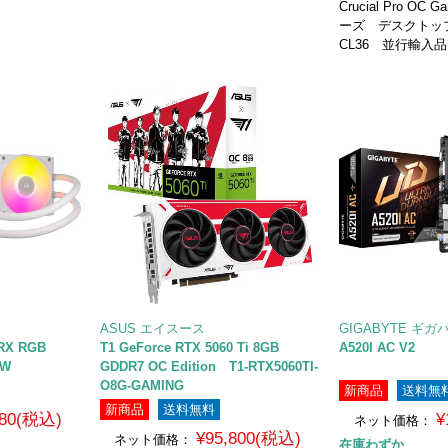
Crucial Pro OC 
ーズ デスクト
CL36 並行輸入
ASUS エイスース
GIGABYTE ギガ
 RX RGB
T1 GeForce RTX 5060 Ti 8GB
A520I AC V2
WW
GDDR7 OC Edition T1-RTX5060TI-
O8G-GAMING
新商品
送料無
新商品
送料無料
980(税込)
¥
ネット価格：
¥95,800(税込)
ネット価格：
在庫わずか