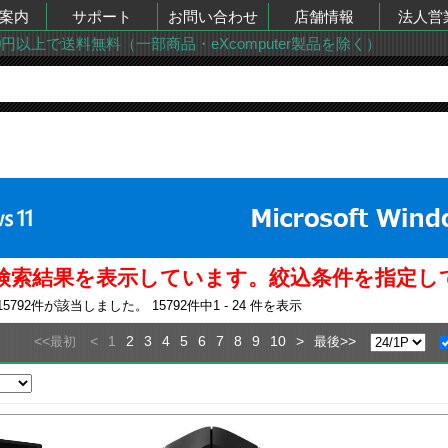
案内
サポート
お問い合わせ
店舗情報
法人営
00円以上で送料無料（一部商品・eXcomputer製品を除く）
での検索結果を表示しています。絞込条件を指定
15792
件が該当しました。
15792
件中
1 - 24
件を表示
<<
<
1
2
3
4
5
6
7
8
9
10
>
>>
最初
最後