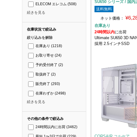
SU650 シリーズ / 国
ELECOM エレコム
(508)
送料無料
続きを見る
¥6,
ネット価格：
在庫あり
在庫状況で絞込み
24時間以内
に出荷
Ultimate SU650 3D
絞り込みを解除
採用 2.5インチSSD
在庫あり
(1218)
お取り寄せ
(24)
予約受付終了
(2)
取扱終了
(2)
販売終了
(293)
在庫わずか
(2498)
続きを見る
その他の条件で絞込み
24時間以内に出荷
(3462)
CORSAIR コルセア
最短 1〜3日で出荷
(229)