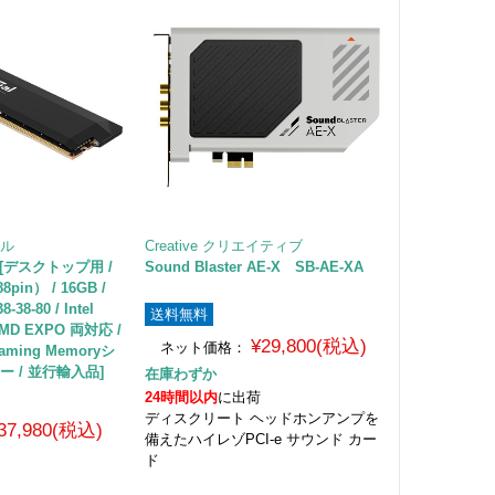
ャル
Creative クリエイティブ
B [デスクトップ用 /
Sound Blaster AE-X SB-AE-XA
pin） / 16GB /
-38-80 / Intel
送料無料
AMD EXPO 両対応 /
¥29,800(税込)
ネット価格：
 Gaming Memoryシ
ー / 並行輸入品]
在庫わずか
24時間以内
に出荷
ディスクリート ヘッドホンアンプを
37,980(税込)
備えたハイレゾPCI-e サウンド カー
ド