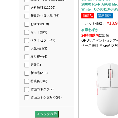
2800X RS-R ARGB Mi
送料無料
(11956)
White CC-9011348-W
新商品
送料無料
新規取り扱い品
(76)
¥13,
ネット価格：
おすすめ
(19)
在庫わずか
セット割
(9)
24時間以内
に出荷
GPUサスペンションア
ベストセラー
(42)
ペース設計 MicroAT
人気商品
(3)
取り寄せ
(4)
定番
(1)
新商品
(213)
特典あり
(6)
背面コネクタ
(9)
背面コネクタ対応
(91)