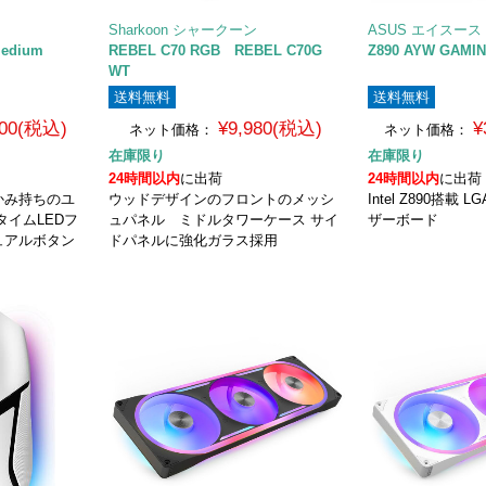
Sharkoon シャークーン
ASUS エイスース
Medium
REBEL C70 RGB REBEL C70G
Z890 AYW GAMIN
WT
送料無料
送料無料
800(税込)
¥9,980(税込)
¥
ネット価格：
ネット価格：
在庫限り
在庫限り
24時間以内
に出荷
24時間以内
に出荷
かみ持ちのユ
ウッドデザインのフロントのメッシ
Intel Z890搭載 
タイムLEDフ
ュパネル ミドルタワーケース サイ
ザーボード
ュアルボタン
ドパネルに強化ガラス採用