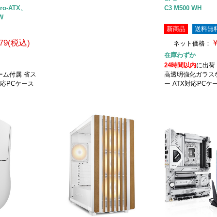
cro-ATX、
C3 M500 WH
W
新商品
送料無
979(税込)
ネット価格：
在庫わずか
24時間以内
に出荷
ーム付属 省ス
高透明強化ガラス
X対応PCケース
ー ATX対応PCケ