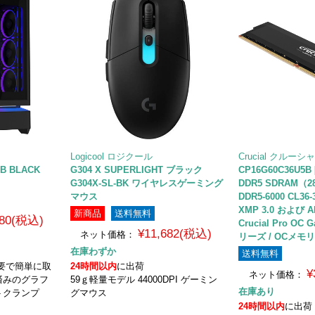
Logicool ロジクール
Crucial クルーシ
GB BLACK
G304 X SUPERLIGHT ブラック
CP16G60C36U5
G304X-SL-BK ワイヤレスゲーミング
DDR5 SDRAM（288
マウス
DDR5-6000 CL36-38
XMP 3.0 および 
新商品
送料無料
480(税込)
Crucial Pro OC
¥11,682(税込)
ネット価格：
リーズ / OCメモリ
在庫わずか
送料無料
要で簡単に取
24時間以内
に出荷
¥
ネット価格：
済みのグラフ
59ｇ軽量モデル 44000DPI ゲーミン
在庫あり
トクランプ
グマウス
24時間以内
に出荷