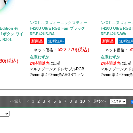
NZXT エヌズィーエックスティー
NZXT エヌズィ
 Edition 有
F420U Ultra RGB Fan ブラック
F420U Ultra R
 11ボタン ワイ
RF-E42US-BA
RF-E42US-WA
RZ01-
新商品
送料無料
新商品
送料無
¥22,779(税込)
¥
ネット価格：
ネット価格：
在庫わずか
在庫わずか
980(税込)
24時間以内
に出荷
24時間以内
に出荷
マルチゾーンアドレサブルRGB
マルチゾーンアド
25mm厚 420mm角ARGBファン
25mm厚 420mm
<<
<
1
2
3
4
5
6
7
8
9
10
>
>>
最初
最後