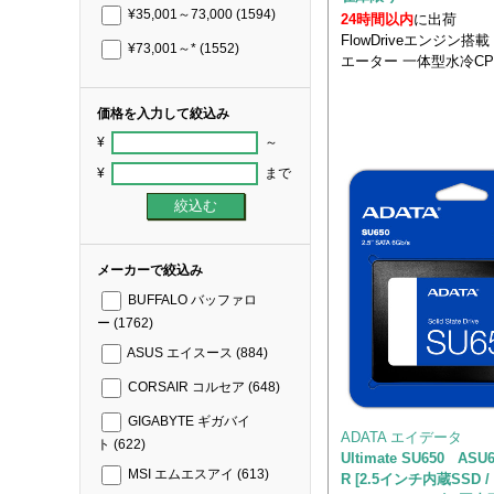
¥35,001～73,000
(1594)
24時間以内
に出荷
FlowDriveエンジン搭載
¥73,001～*
(1552)
エーター 一体型水冷C
価格を入力して絞込み
¥
～
¥
まで
メーカーで絞込み
BUFFALO バッファロ
ー
(1762)
ASUS エイスース
(884)
CORSAIR コルセア
(648)
GIGABYTE ギガバイ
ADATA エイデータ
ト
(622)
Ultimate SU650 ASU6
MSI エムエスアイ
(613)
R [2.5インチ内蔵SSD / 