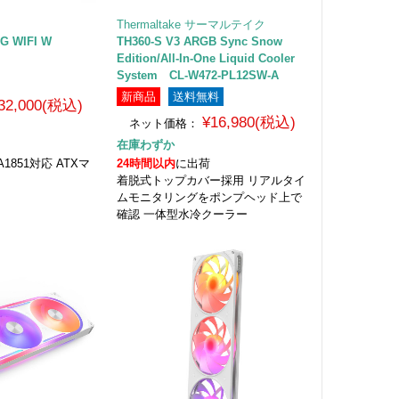
Thermaltake サーマルテイク
G WIFI W
TH360-S V3 ARGB Sync Snow
Edition/All-In-One Liquid Cooler
System CL-W472-PL12SW-A
新商品
送料無料
32,000(税込)
¥16,980(税込)
ネット価格：
在庫わずか
LGA1851対応 ATXマ
24時間以内
に出荷
着脱式トップカバー採用 リアルタイ
ムモニタリングをポンプヘッド上で
確認 一体型水冷クーラー