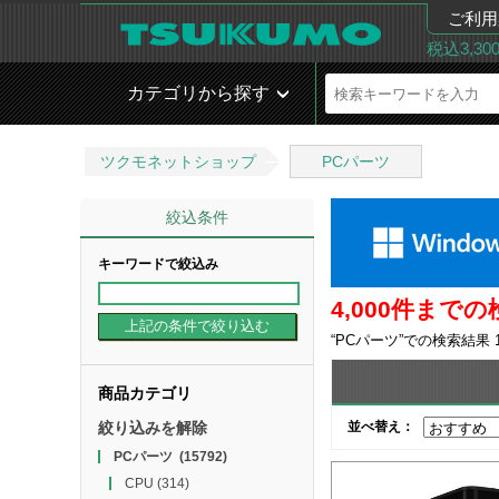
ご利用
税込3,3
カテゴリから探す
ツクモネットショップ
PCパーツ
絞込条件
キーワードで絞込み
4,000件ま
“
PCパーツ
”での検索結果
商品カテゴリ
絞り込みを解除
並べ替え：
PCパーツ
(15792)
CPU
(314)