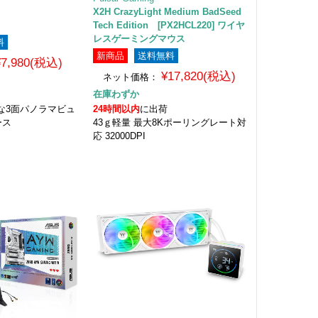
X2H CrazyLight Medium BadSeed
Tech Edition [PX2HCL220] ワイヤ
レスゲーミングマウス
料
新商品
送料無料
¥7,980(税込)
¥17,820(税込)
ネット価格：
在庫わずか
な3面パノラマビュ
24時間以内
に出荷
ース
43ｇ軽量 最大8Kポーリングレート対
応 32000DPI