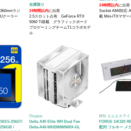
在庫限り
24時間以内
に出荷
 360mmラジ
24時間以内
に出荷
Socket AM4対応
PUクーラー
2.5スロット占有 GeForce RTX
載 Mini-ITXマザ
5060 Ti搭載 グラフィックボード
プロゲーミングチームT1コラボモデ
ル
Ocypus
MSI エムエスアイ
50SS-256GT-
Delta A40 Elite WH Dual Fan
FORGE GK320 
256GB /
Delta-A40-WH2NNWN00X-GL
配列 フルキー メ