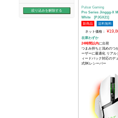
Pulsar Gaming
Pro Series Jinggg-X 
White [PJGX21]
新商品
送料無料
¥19,
ネット価格：
在庫わずか
24時間以内
に出荷
つまみ持ちと浅めのつ
ーザーに最適化 リアル
ィードバック対応のデ
式8Kレシーバー