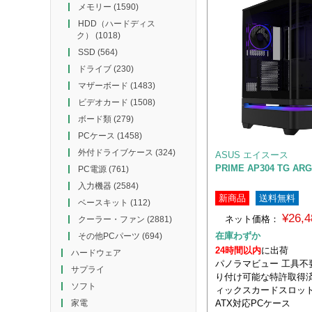
メモリー
(1590)
HDD（ハードディス
ク）
(1018)
SSD
(564)
ドライブ
(230)
マザーボード
(1483)
ビデオカード
(1508)
ボード類
(279)
PCケース
(1458)
外付ドライブケース
(324)
ASUS エイスース
PRIME AP304 TG AR
PC電源
(761)
入力機器
(2584)
新商品
送料無料
ベースキット
(112)
¥26,
ネット価格：
クーラー・ファン
(2881)
在庫わずか
その他PCパーツ
(694)
24時間以内
に出荷
ハードウェア
パノラマビュー 工具不
サプライ
り付け可能な特許取得
ソフト
ィックスカードスロッ
ATX対応PCケース
家電