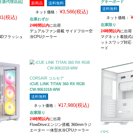
内正規代理店品]
グキーボード
新商品
送料無料
送料無料
¥3,586(税込)
ネット価格：
281(税込)
ネット価格：
在庫わずか
在庫限り
24時間以内
に出荷
デュアルファン搭載 サイドフロー空
24時間以内
に出荷
 NANDフラッシュ
冷CPUクーラー
マグネット着脱式
ットスワップ対応
ード
CORSAIR コルセア
iCUE LINK TITAN 360 RX RGB
CW-9061018-WW
送料無料
¥17,980(税込)
ネット価格：
在庫限り
24時間以内
に出荷
FlowDriveエンジン搭載 360mmラジ
エーター 一体型水冷CPUクーラー
CPS