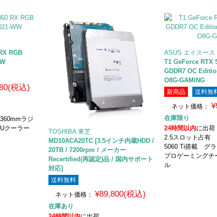
 RX RGB
ASUS エイスース
WW
T1 GeForce RTX 
GDDR7 OC Editi
O8G-GAMING
980(税込)
新商品
送料無
¥
ネット価格：
在庫限り
 360mmラジ
PUクーラー
24時間以内
に出荷
TOSHIBA 東芝
2.5スロット占有 Ge
MD10ACA20TC [3.5インチ内蔵HDD /
5060 Ti搭載
20TB / 7200rpm / メーカー
プロゲーミングチ
Recertified(再認定)品 / 国内サポート
ル
対応]
送料無料
¥89,800(税込)
ネット価格：
在庫あり
24時間以内
に出荷