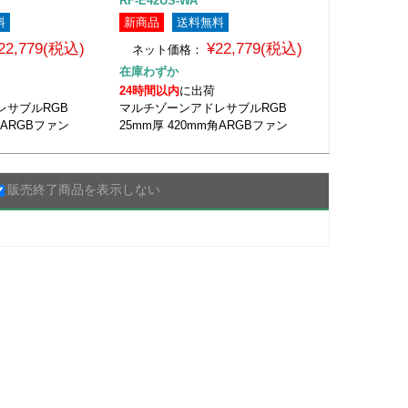
RF-E42US-WA
料
新商品
送料無料
22,779(税込)
¥22,779(税込)
ネット価格：
在庫わずか
24時間以内
に出荷
レサブルRGB
マルチゾーンアドレサブルRGB
角ARGBファン
25mm厚 420mm角ARGBファン
販売終了商品を表示しない