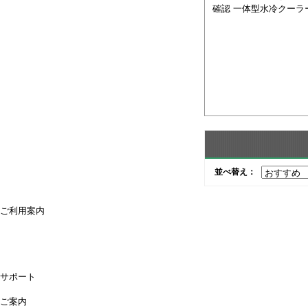
確認 一体型水冷クーラ
並べ替え：
ご利用案内
ご利用案内
送料・配送について
お支払方法について
領収書が必要な時は
キャンセル・返品について
よくあるご質問
偽サイトにご注意ください
サポート
購入後のサポート
お問合せ
ご案内