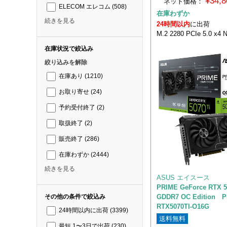
¥34,
ネット価格：
ELECOM エレコム
(508)
在庫わずか
続きを見る
24時間以内
に出荷
M.2 2280 PCIe 5.0 x4
在庫状況で絞込み
絞り込みを解除
在庫あり
(1210)
お取り寄せ
(24)
予約受付終了
(2)
取扱終了
(2)
販売終了
(286)
在庫わずか
(2444)
続きを見る
ASUS エイスース
PRIME GeForce RTX 5
GDDR7 OC Edition P
その他の条件で絞込み
RTX5070TI-O16G
24時間以内に出荷
(3399)
送料無料
最短 1〜3日で出荷
(230)