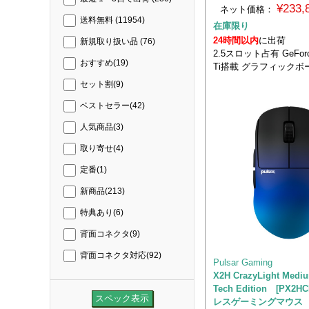
¥233
ネット価格：
送料無料
(11954)
在庫限り
24時間以内
に出荷
新規取り扱い品
(76)
2.5スロット占有 GeForce
おすすめ
(19)
Ti搭載 グラフィックボ
セット割
(9)
ベストセラー
(42)
人気商品
(3)
取り寄せ
(4)
定番
(1)
新商品
(213)
特典あり
(6)
背面コネクタ
(9)
背面コネクタ対応
(92)
Pulsar Gaming
X2H CrazyLight Medi
Tech Edition [PX2H
レスゲーミングマウス