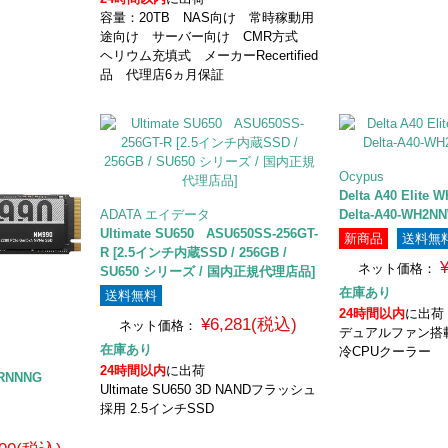
容量：20TB NAS向け 常時稼動用
途向け サーバー向け CMR方式
ヘリウム充填式 メーカーRecertified
品 代理店6ヵ月保証
Ocypus
Delta A40 Elite
ADATA エイデータ
Delta-A40-WH2N
Ultimate SU650 ASU650SS-256GT-
新商品
送料無
R [2.5インチ内蔵SSD / 256GB /
ネット価格：
SU650 シリーズ / 国内正規代理店品]
在庫あり
送料無料
24時間以内
に出荷
¥6,281(税込)
ネット価格：
デュアルファン搭
在庫あり
冷CPUクーラー
24時間以内
に出荷
-RNNNG
Ultimate SU650 3D NANDフラッシュ
採用 2.5インチSSD