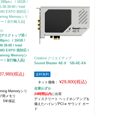
ャル
B [デスクトップ用 /
pin） / 16GB /
-38-80 / Intel
AMD EXPO 両対応 /
 Gaming Memoryシ
Creative クリエイティブ
ー / 並行輸入品]
Sound Blaster AE-X SB-AE-XA
37,980(税込)
送料無料
¥29,800(税込)
ネット価格：
在庫わずか
Gaming Memoryシリ
24時間以内
に出荷
ップ用メモリ
ディスクリート ヘッドホンアンプを
品 5年保証
備えたハイレゾPCI-e サウンド カー
ド