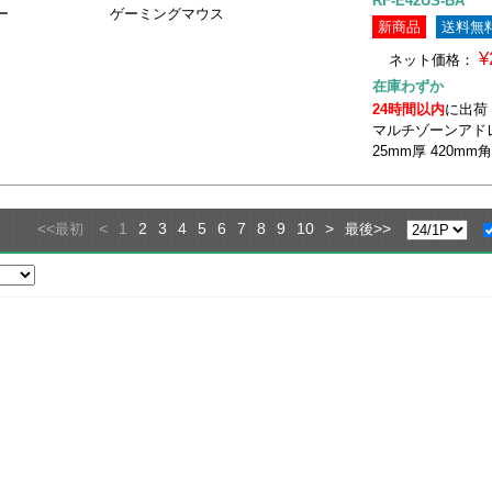
RF-E42US-BA
ー
ゲーミングマウス
新商品
送料無
¥
ネット価格：
在庫わずか
24時間以内
に出荷
マルチゾーンアド
25mm厚 420mm
<<
<
1
2
3
4
5
6
7
8
9
10
>
>>
最初
最後