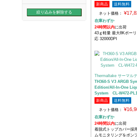
新商品
送料無料
¥17,
ネット価格：
在庫わずか
24時間以内
に出荷
43ｇ軽量 最大8Kポー
応 32000DPI
Thermaltake サーマ
TH360-S V3 ARGB Sy
Edition/All-In-One Liq
System CL-W472-PL
新商品
送料無料
¥16,
ネット価格：
在庫わずか
24時間以内
に出荷
着脱式トップカバー採用
ムモニタリングをポン