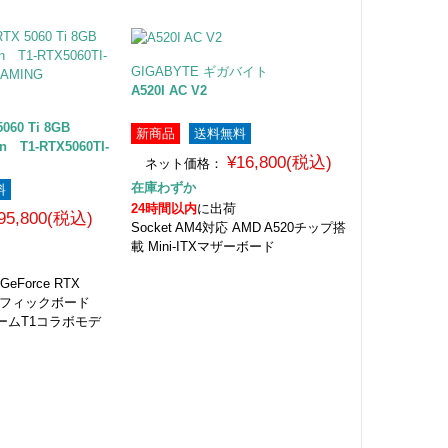
GIGABYTE ギガバイト
A520I AC V2
5060 Ti 8GB
新商品
送料無料
on T1-RTX5060TI-
¥16,800(税込)
ネット価格：
在庫わずか
料
24時間以内
に出荷
95,800(税込)
Socket AM4対応 AMD A520チップ搭
載 Mini-ITXマザーボード
Force RTX
 グラフィックボード
ームT1コラボモデ