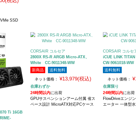
800(税込)
 NVMe SSD
CORSAIR コルセア
CORSAIR コルセ
2800X RS-R ARGB Micro-ATX、
iCUE LINK TITA
White CC-9011348-WW
CW-9061018-WW
新商品
送料無料
送料無料
¥13,979(税込)
¥
ネット価格：
ネット価格：
在庫わずか
在庫限り
24時間以内
に出荷
24時間以内
に出荷
GPUサスペンションアーム付属 省ス
FlowDriveエンジ
ペース設計 MicroATX対応PCケース
エーター 一体型水
070 Ti 16GB
RIME-