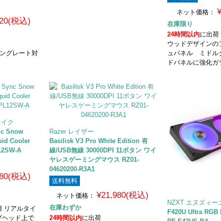
ネット価格：
820(税込)
在庫限り
24時間以内
に出荷
ウッドデザインの
リングレート対
ュパネル ミドル
ドパネルに強化ガ
ルテイク
nc Snow
Razer レイザー
uid Cooler
Basilisk V3 Pro White Edition 有
12SW-A
線/USB無線 30000DPI 11ボタン ワイ
ヤレスゲーミングマウス RZ01-
04620200-R3A1
980(税込)
送料無料
¥21,980(税込)
ネット価格：
NZXT エヌズィ
在庫わずか
 リアルタイ
F420U Ultra R
プヘッド上で
24時間以内
に出荷