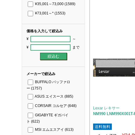
¥35,001～73,000
(1589)
¥73,001～*
(1553)
価格を入力して絞込み
¥
～
¥
まで
メーカーで絞込み
BUFFALO バッファロ
ー
(1757)
ASUS エイスース
(885)
CORSAIR コルセア
(648)
Lexar レキサー
NM990 LNM990X001T
GIGABYTE ギガバイ
ト
(622)
送料無料
MSI エムエスアイ
(613)