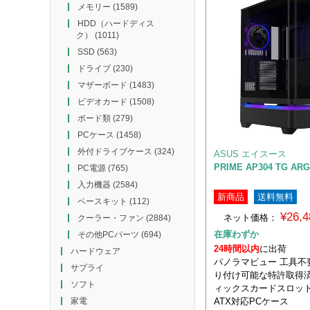
メモリー
(1589)
HDD（ハードディス
ク）
(1011)
SSD
(563)
ドライブ
(230)
マザーボード
(1483)
ビデオカード
(1508)
ボード類
(279)
PCケース
(1458)
外付ドライブケース
(324)
ASUS エイスース
PRIME AP304 TG AR
PC電源
(765)
入力機器
(2584)
新商品
送料無料
ベースキット
(112)
¥26,
ネット価格：
クーラー・ファン
(2884)
在庫わずか
その他PCパーツ
(694)
24時間以内
に出荷
ハードウェア
パノラマビュー 工具不
サプライ
り付け可能な特許取得
ソフト
ィックスカードスロッ
ATX対応PCケース
家電