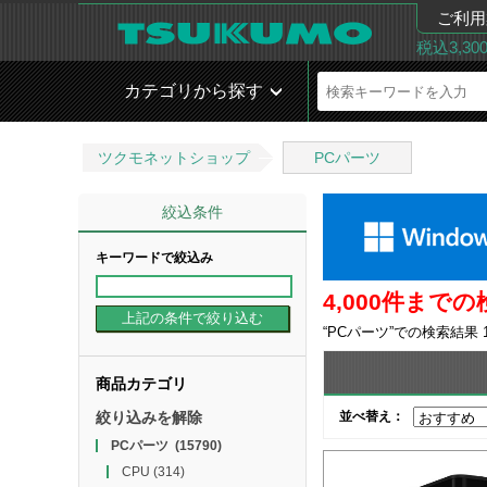
ご利用
税込3,3
カテゴリから探す
ツクモネットショップ
PCパーツ
絞込条件
キーワードで絞込み
4,000件ま
“
PCパーツ
”での検索結果
商品カテゴリ
絞り込みを解除
並べ替え：
PCパーツ
(15790)
CPU
(314)