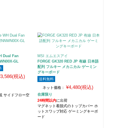
 WH Dual Fan
MSI エムエスアイ
NWN00X-GL
FORGE GK320 RED JP 有線 日本語
配列 フルキー メカニカル ゲーミン
料
グキーボード
¥3,586(税込)
送料無料
¥4,480(税込)
ネット価格：
在庫限り
載 サイドフロー空
24時間以内
に出荷
マグネット着脱式のトップカバー ホ
ットスワップ対応 ゲーミングキーボ
ード