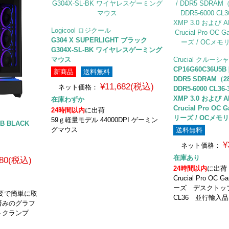
Logicool ロジクール
G304 X SUPERLIGHT ブラック
G304X-SL-BK ワイヤレスゲーミング
マウス
Crucial クルーシ
CP16G60C36U5
新商品
送料無料
DDR5 SDRAM（288
¥11,682(税込)
ネット価格：
DDR5-6000 CL36-38
XMP 3.0 および 
在庫わずか
Crucial Pro OC
24時間以内
に出荷
リーズ / OCメモリ
59ｇ軽量モデル 44000DPI ゲーミン
GB BLACK
グマウス
送料無料
¥
ネット価格：
在庫あり
480(税込)
24時間以内
に出荷
Crucial Pro OC 
ーズ デスクト
要で簡単に取
CL36 並行輸入
済みのグラフ
トクランプ