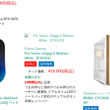
,800(税込)
 RTX 5070
ード
Pulsar Gaming
Pro Series Jinggg-X Medium
White [PJGX21]
新商品
送料無料
¥19,800(税込)
ネット価格：
在庫わずか
24時間以内
に出荷
つまみ持ちと浅めのつかみ持ちのユ
ーザーに最適化 リアルタイムLEDフ
Sharkoon シャ
ィードバック対応のデュアルボタン
um BadSeed
REBEL C70 RGB
式8Kレシーバー
CL220] ワイヤ
WT
送料無料