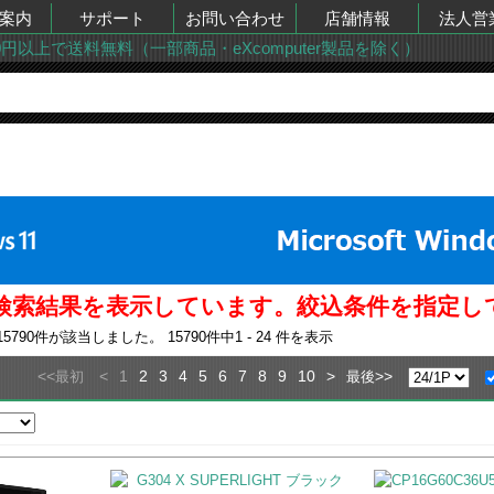
案内
サポート
お問い合わせ
店舗情報
法人営
00円以上で送料無料（一部商品・eXcomputer製品を除く）
での検索結果を表示しています。絞込条件を指定
15790
件が該当しました。
15790
件中
1 - 24
件を表示
<<
<
1
2
3
4
5
6
7
8
9
10
>
>>
最初
最後