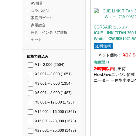
AV機器
コラボ商品
家庭用ゲーム
家電総合
CORSAIR コルセア
家具・インテリア雑貨
iCUE LINK TITAN 360
White CW-9061021-
セット
送料無料
¥17,
ネット価格：
価格で絞込み
在庫限り
¥1～2,000
(2504)
24時間以内
に出荷
FlowDriveエンジン搭載
¥2,001～3,000
(1051)
エーター 一体型水冷C
¥3,001～5,000
(1354)
¥5,001～8,000
(1487)
¥8,001～12,000
(1723)
¥12,001～16,000
(1367)
¥16,001～23,000
(1673)
¥23,001～35,000
(1489)