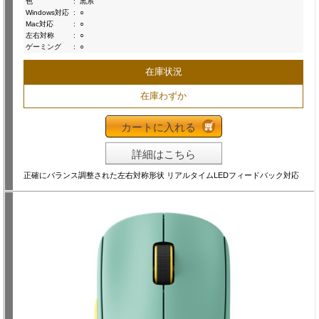
色
:
黒系
Windows対応
:
○
Mac対応
:
○
左右対称
:
○
ゲーミング
:
○
在庫状況
在庫わずか
カートに入れる
詳細はこちら
正確にバランス調整された左右対称形状 リアルタイムLEDフィードバック対応