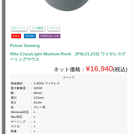
PCパーツ
入力機器
マウス
新商品
送料無料
24時間以内に出荷
Pulsar Gaming
Xlite CrazyLight Medium Rock [PXLCL210] ワイヤレスゲ
ーミングマウス
¥16,940
ネット価格：
(税込)
スペック
無線接続
:
2.4GHz ワイヤレス
最大解像度
:
32000
幅
:
66mm
奥行
:
122mm
高さ
:
41mm
色
:
グレー系
Windows対応
:
○
Mac対応
:
○
ゲーミング
:
○
マクロ
:
○
軽量
:
○