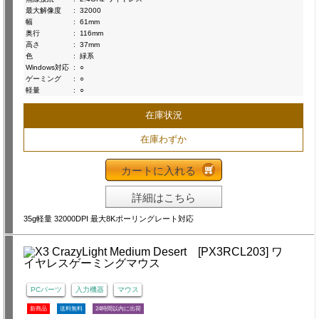
最大解像度
:
32000
幅
:
61mm
奥行
:
116mm
高さ
:
37mm
色
:
緑系
Windows対応
:
○
ゲーミング
:
○
軽量
:
○
在庫状況
在庫わずか
カートに入れる
詳細はこちら
35g軽量 32000DPI 最大8Kポーリングレート対応
PCパーツ
入力機器
マウス
新商品
送料無料
24時間以内に出荷