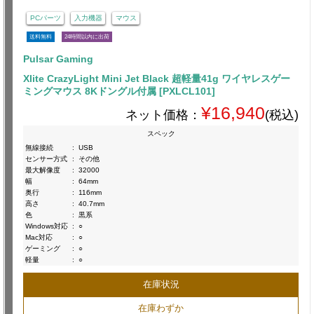
PCパーツ
入力機器
マウス
送料無料
24時間以内に出荷
Pulsar Gaming
Xlite CrazyLight Mini Jet Black 超軽量41g ワイヤレスゲー
ミングマウス 8Kドングル付属 [PXLCL101]
¥16,940
ネット価格：
(税込)
スペック
無線接続
:
USB
センサー方式
:
その他
最大解像度
:
32000
幅
:
64mm
奥行
:
116mm
高さ
:
40.7mm
色
:
黒系
Windows対応
:
○
Mac対応
:
○
ゲーミング
:
○
軽量
:
○
在庫状況
在庫わずか