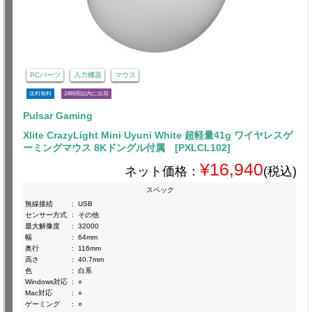
PCパーツ
入力機器
マウス
送料無料
24時間以内に出荷
Pulsar Gaming
Xlite CrazyLight Mini Uyuni White 超軽量41g ワイヤレスゲ
ーミングマウス 8Kドングル付属 [PXLCL102]
¥16,940
ネット価格：
(税込)
スペック
無線接続
:
USB
センサー方式
:
その他
最大解像度
:
32000
幅
:
64mm
奥行
:
116mm
高さ
:
40.7mm
色
:
白系
Windows対応
:
○
Mac対応
:
○
ゲーミング
:
○