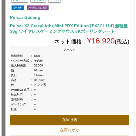
送料無料
24時間以内に出荷
Pulsar Gaming
Pulsar X2 CrazyLight Mini PRX Edition [PX2CL114] 超軽量
36g ワイヤレスゲーミングマウス 8Kポーリングレート
¥16,920
ネット価格：
(税込)
スペック
無線接続
:
USB
センサー方式
:
その他
最大解像度
:
32000
幅
:
61mm
奥行
:
116mm
高さ
:
36.6mm
色
:
ピンク系
Windows対応
:
○
Mac対応
:
○
左右対称
:
○
ゲーミング
:
○
軽量
:
○
在庫状況
在庫わずか