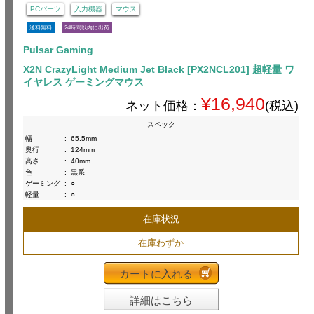
PCパーツ
入力機器
マウス
送料無料
24時間以内に出荷
Pulsar Gaming
X2N CrazyLight Medium Jet Black [PX2NCL201] 超軽量 ワ
イヤレス ゲーミングマウス
¥16,940
ネット価格：
(税込)
スペック
幅
:
65.5mm
奥行
:
124mm
高さ
:
40mm
色
:
黒系
ゲーミング
:
○
軽量
:
○
在庫状況
在庫わずか
カートに入れる
詳細はこちら