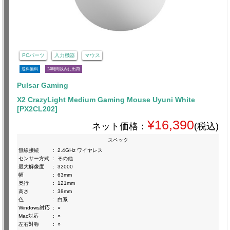
PCパーツ
入力機器
マウス
送料無料
24時間以内に出荷
Pulsar Gaming
X2 CrazyLight Medium Gaming Mouse Uyuni White
[PX2CL202]
¥16,390
ネット価格：
(税込)
スペック
無線接続
:
2.4GHz ワイヤレス
センサー方式
:
その他
最大解像度
:
32000
幅
:
63mm
奥行
:
121mm
高さ
:
38mm
色
:
白系
Windows対応
:
○
Mac対応
:
○
左右対称
:
○