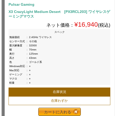
Pulsar Gaming
X3 CrazyLight Medium Desert [PX3RCL203] ワイヤレスゲ
ーミングマウス
¥16,940
ネット価格：
(税込)
スペック
無線接続
:
2.4GHz ワイヤレス
センサー方式
:
その他
最大解像度
:
32000
幅
:
70mm
奥行
:
125mm
高さ
:
43mm
色
:
ゴールド系
Windows対応
:
○
Mac対応
:
○
ゲーミング
:
○
マクロ
:
○
軽量
:
○
在庫状況
在庫わずか
カートに入れる