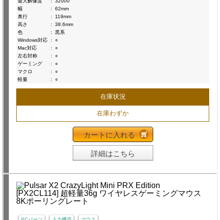
最大解像度
:
32000
幅
:
62mm
奥行
:
119mm
高さ
:
38.6mm
色
:
黒系
Windows対応
:
○
Mac対応
:
○
左右対称
:
○
ゲーミング
:
○
マクロ
:
○
軽量
:
○
在庫状況
在庫わずか
カートに入れる
詳細はこちら
PCパーツ
入力機器
マウス