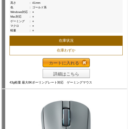
高さ
:
41mm
色
:
ゴールド系
Windows対応
:
○
Mac対応
:
○
ゲーミング
:
○
マクロ
:
○
軽量
:
○
在庫状況
在庫わずか
カートに入れる
詳細はこちら
43g軽量 最大8Kポーリングレート対応 ゲーミングマウス