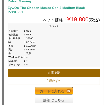
Pulsar Gaming
ZywOo The Chosen Mouse Gen.2 Medium Black
PZWG221
¥19,800
ネット価格：
(税込)
スペック
有線接続
:
USB
無線接続
:
USB
最大解像度
:
32000
幅
:
67.5mm
奥行
:
119.4mm
高さ
:
43.5mm
色
:
黒系
Windows対応
:
○
Mac対応
:
○
ゲーミング
:
○
在庫状況
在庫わずか
カートに入れる
詳細はこちら