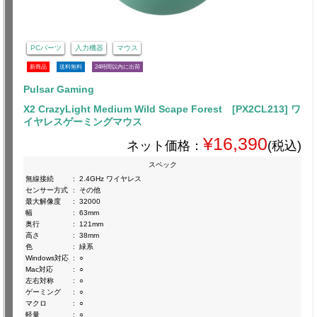
PCパーツ
入力機器
マウス
新商品
送料無料
24時間以内に出荷
Pulsar Gaming
X2 CrazyLight Medium Wild Scape Forest [PX2CL213] ワ
イヤレスゲーミングマウス
¥16,390
ネット価格：
(税込)
スペック
無線接続
:
2.4GHz ワイヤレス
センサー方式
:
その他
最大解像度
:
32000
幅
:
63mm
奥行
:
121mm
高さ
:
38mm
色
:
緑系
Windows対応
:
○
Mac対応
:
○
左右対称
:
○
ゲーミング
:
○
マクロ
:
○
軽量
:
○