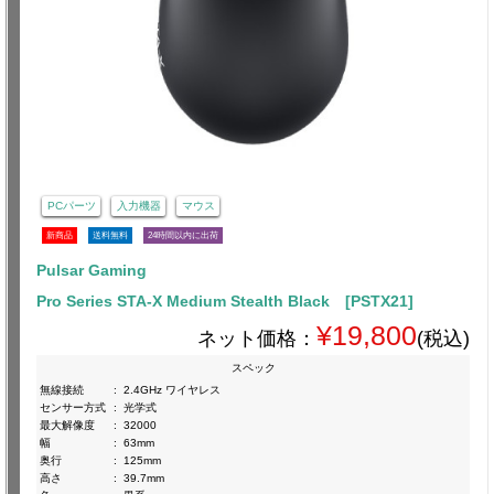
PCパーツ
入力機器
マウス
新商品
送料無料
24時間以内に出荷
Pulsar Gaming
Pro Series STA-X Medium Stealth Black [PSTX21]
¥19,800
ネット価格：
(税込)
スペック
無線接続
:
2.4GHz ワイヤレス
センサー方式
:
光学式
最大解像度
:
32000
幅
:
63mm
奥行
:
125mm
高さ
:
39.7mm