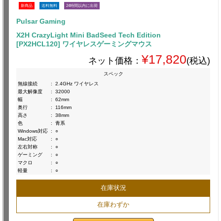
新商品
送料無料
24時間以内に出荷
Pulsar Gaming
X2H CrazyLight Mini BadSeed Tech Edition
[PX2HCL120] ワイヤレスゲーミングマウス
¥17,820
ネット価格：
(税込)
スペック
無線接続
:
2.4GHz ワイヤレス
最大解像度
:
32000
幅
:
62mm
奥行
:
116mm
高さ
:
38mm
色
:
青系
Windows対応
:
○
Mac対応
:
○
左右対称
:
○
ゲーミング
:
○
マクロ
:
○
軽量
:
○
在庫状況
在庫わずか