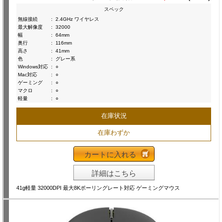
スペック
無線接続
:
2.4GHz ワイヤレス
最大解像度
:
32000
幅
:
64mm
奥行
:
116mm
高さ
:
41mm
色
:
グレー系
Windows対応
:
○
Mac対応
:
○
ゲーミング
:
○
マクロ
:
○
軽量
:
○
在庫状況
在庫わずか
カートに入れる
詳細はこちら
41g軽量 32000DPI 最大8Kポーリングレート対応 ゲーミングマウス