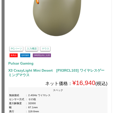
PCパーツ
入力機器
マウス
新商品
送料無料
24時間以内に出荷
Pulsar Gaming
X3 CrazyLight Mini Desert [PX3RCL103] ワイヤレスゲー
ミングマウス
¥16,940
ネット価格：
(税込)
スペック
無線接続
:
2.4GHz ワイヤレス
センサー方式
:
その他
最大解像度
:
32000
幅
:
67.1mm
奥行
:
119.6mm