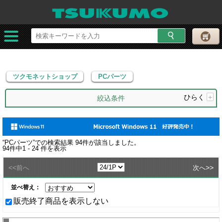
ツクモネットショップ
PCパーツ
ツクモネットショップ
PCパーツ
ひらく
+
絞込条件
“
PCパーツ
”での検索結果
94
件が該当しました。
94
件中
1 - 24
件を表示
<<
>>
前へ
次へ
並べ替え：
販売終了商品を表示しない