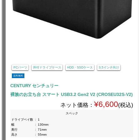
PCパーツ
外付ドライブケース
HDD・SSDケース
3.5インチ向け
送料無料
CENTURY センチュリー
裸族のお立ち台 スマート USB3.2 Gen2 V2 (CROSEU32S-V2)
¥6,600
ネット価格：
(税込)
スペック
ドライブベイ数
:
1
幅
:
130mm
奥行
:
71mm
高さ
:
55mm