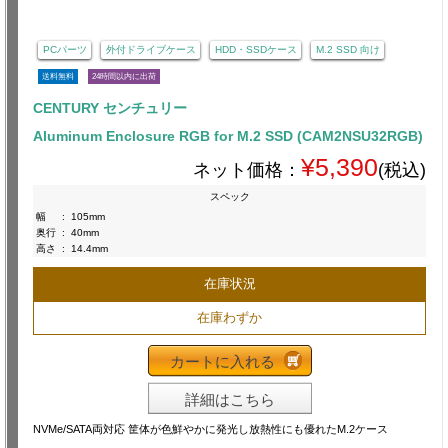
PCパーツ
外付ドライブケース
HDD・SSDケース
M.2 SSD 向け
送料無料
24時間以内に出荷
CENTURY センチュリー
Aluminum Enclosure RGB for M.2 SSD (CAM2NSU32RGB)
¥5,390
ネット価格：
(税込)
スペック
幅
:
105mm
奥行
:
40mm
高さ
:
14.4mm
在庫状況
在庫わずか
カートに入れる
詳細はこちら
NVMe/SATA両対応 筐体が色鮮やかに発光し放熱性にも優れたM.2ケース