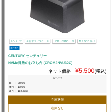
PCパーツ
外付ドライブケース
HDD・SSDケース
M.2 SSD 向け
送料無料
CENTURY センチュリー
NVMe裸族のお立ち台 (CROM2NVU32C)
¥5,500
ネット価格：
(税込)
スペック
幅
:
38mm
奥行
:
13mm
高さ
:
112.5mm
在庫状況
在庫なし