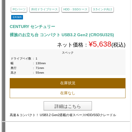
PCパーツ
外付ドライブケース
HDD・SSDケース
3.5インチ向け
送料無料
CENTURY センチュリー
裸族のお立ち台 コンパクト USB3.2 Gen2 (CROSU32S)
¥5,638
ネット価格：
(税込)
スペック
ドライブベイ数
:
1
幅
:
130mm
奥行
:
71mm
高さ
:
55mm
在庫状況
在庫なし
詳細はこちら
高速＆コンパクト！ USB3.2 Gen2搭載の省スペースHDD/SSDクレードル