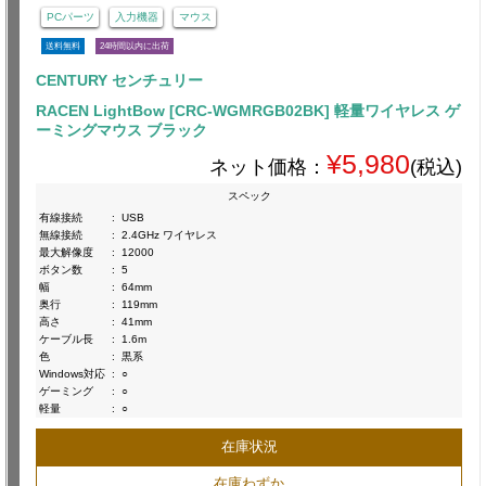
PCパーツ
入力機器
マウス
送料無料
24時間以内に出荷
CENTURY センチュリー
RACEN LightBow [CRC-WGMRGB02BK] 軽量ワイヤレス ゲ
ーミングマウス ブラック
¥5,980
ネット価格：
(税込)
スペック
有線接続
:
USB
無線接続
:
2.4GHz ワイヤレス
最大解像度
:
12000
ボタン数
:
5
幅
:
64mm
奥行
:
119mm
高さ
:
41mm
ケーブル長
:
1.6m
色
:
黒系
Windows対応
:
○
ゲーミング
:
○
軽量
:
○
在庫状況
在庫わずか