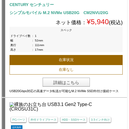
CENTURY センチュリー
シンプルモバイル M.2 NVMe USB20G CM2NVU20G
¥5,940
ネット価格：
(税込)
スペック
ドライブベイ数
:
1
幅
:
52mm
奥行
:
111mm
高さ
:
17mm
在庫状況
在庫なし
詳細はこちら
USB20Gbps対応の高速データ転送が可能なM.2 NVMe SSD外付け接続ケース
PCパーツ
外付ドライブケース
HDD・SSDケース
3.5インチ向け
送料無料