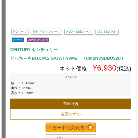
PCパーツ
外付ドライブケース
HDD・SSDケース
M.2 SSD 向け
送料無料
24時間以内に出荷
CENTURY センチュリー
どっち～もBOX M.2 SATA / NVMe （CM2NVSDBU32C）
¥6,930
ネット価格：
(税込)
スペック
幅
:
104.5mm
奥行
:
35mm
高さ
:
13.5mm
在庫状況
在庫わずか
カートに入れる