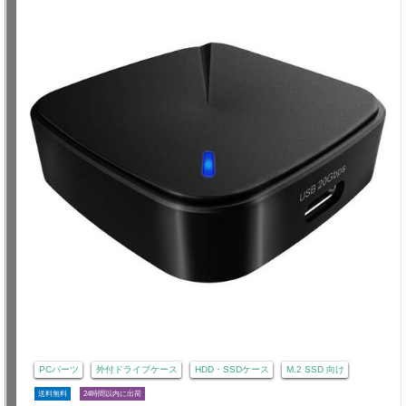
PCパーツ
外付ドライブケース
HDD・SSDケース
M.2 SSD 向け
送料無料
24時間以内に出荷