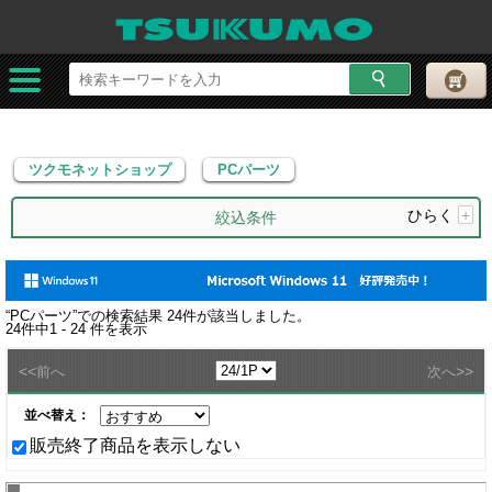
ツクモネットショップ
PCパーツ
ツクモネットショップ
PCパーツ
ひらく
+
絞込条件
“
PCパーツ
”での検索結果
24
件が該当しました。
24
件中
1 - 24
件を表示
<<
>>
前へ
次へ
並べ替え：
販売終了商品を表示しない