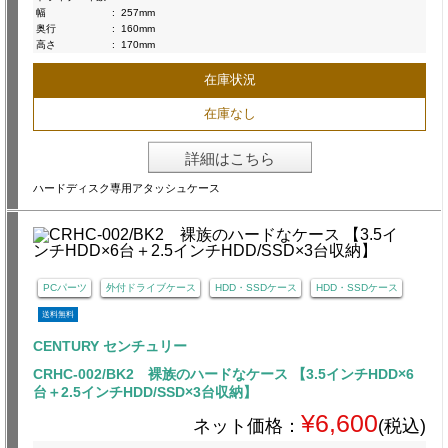
幅
:
257mm
奥行
:
160mm
高さ
:
170mm
在庫状況
在庫なし
詳細はこちら
ハードディスク専用アタッシュケース
PCパーツ
外付ドライブケース
HDD・SSDケース
HDD・SSDケース
送料無料
CENTURY センチュリー
CRHC-002/BK2 裸族のハードなケース 【3.5インチHDD×6
台＋2.5インチHDD/SSD×3台収納】
¥6,600
ネット価格：
(税込)