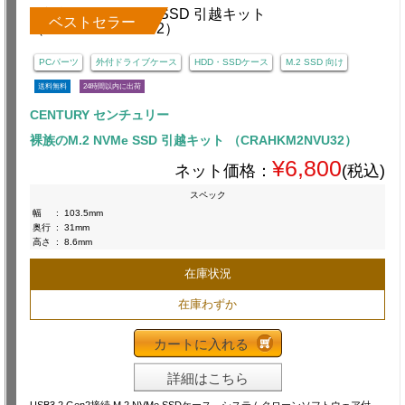
ベストセラー
PCパーツ
外付ドライブケース
HDD・SSDケース
M.2 SSD 向け
送料無料
24時間以内に出荷
CENTURY センチュリー
裸族のM.2 NVMe SSD 引越キット （CRAHKM2NVU32）
¥6,800
ネット価格：
(税込)
スペック
幅
:
103.5mm
奥行
:
31mm
高さ
:
8.6mm
在庫状況
在庫わずか
カートに入れる
詳細はこちら
USB3.2 Gen2接続 M.2 NVMe SSDケース システムクローンソフトウェア付