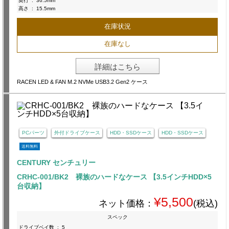
奥行
:
36.5mm
高さ
:
15.5mm
在庫状況
在庫なし
詳細はこちら
RACEN LED & FAN M.2 NVMe USB3.2 Gen2 ケース
PCパーツ
外付ドライブケース
HDD・SSDケース
HDD・SSDケース
送料無料
CENTURY センチュリー
CRHC-001/BK2 裸族のハードなケース 【3.5インチHDD×5
台収納】
¥5,500
ネット価格：
(税込)
スペック
ドライブベイ数
:
5