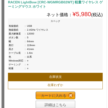
RACEN LightBow [CRC-WGMRGB02WT] 軽量ワイヤレス ゲ
ーミングマウス ホワイト
¥5,980
ネット価格：
(税込)
スペック
有線接続
:
USB
無線接続
:
2.4GHz ワイヤレス
最大解像度
:
12000
ボタン数
:
5
幅
:
64mm
奥行
:
119mm
高さ
:
41mm
ケーブル長
:
1.6m
色
:
白系
Windows対応
:
○
ゲーミング
:
○
軽量
:
○
在庫状況
在庫わずか
カートに入れる
詳細はこちら