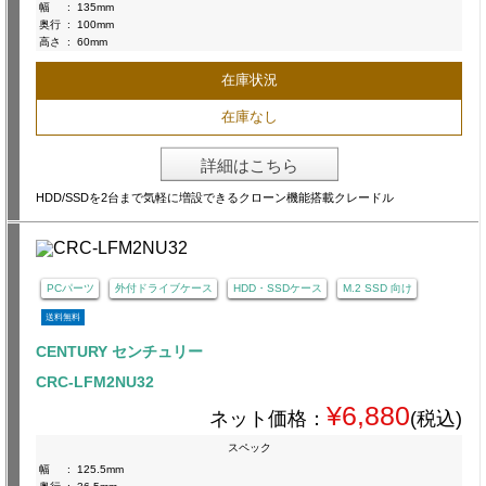
幅
:
135mm
奥行
:
100mm
高さ
:
60mm
在庫状況
在庫なし
詳細はこちら
HDD/SSDを2台まで気軽に増設できるクローン機能搭載クレードル
PCパーツ
外付ドライブケース
HDD・SSDケース
M.2 SSD 向け
送料無料
CENTURY センチュリー
CRC-LFM2NU32
¥6,880
ネット価格：
(税込)
スペック
幅
:
125.5mm