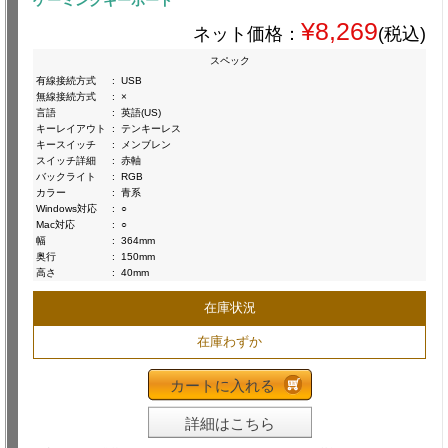
¥8,269
ネット価格：
(税込)
スペック
有線接続方式
:
USB
無線接続方式
:
×
言語
:
英語(US)
キーレイアウト
:
テンキーレス
キースイッチ
:
メンブレン
スイッチ詳細
:
赤軸
バックライト
:
RGB
カラー
:
青系
Windows対応
:
○
Mac対応
:
○
幅
:
364mm
奥行
:
150mm
高さ
:
40mm
在庫状況
在庫わずか
カートに入れる
詳細はこちら