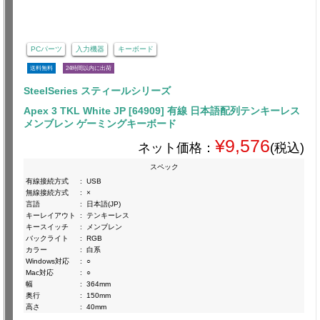
PCパーツ
入力機器
キーボード
送料無料
24時間以内に出荷
SteelSeries スティールシリーズ
Apex 3 TKL White JP [64909] 有線 日本語配列テンキーレス
メンブレン ゲーミングキーボード
¥9,576
ネット価格：
(税込)
スペック
有線接続方式
:
USB
無線接続方式
:
×
言語
:
日本語(JP)
キーレイアウト
:
テンキーレス
キースイッチ
:
メンブレン
バックライト
:
RGB
カラー
:
白系
Windows対応
:
○
Mac対応
:
○
幅
:
364mm
奥行
:
150mm
高さ
:
40mm