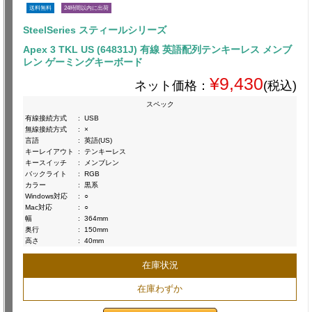
送料無料
24時間以内に出荷
SteelSeries スティールシリーズ
Apex 3 TKL US (64831J) 有線 英語配列テンキーレス メンブ
レン ゲーミングキーボード
¥9,430
ネット価格：
(税込)
スペック
有線接続方式
:
USB
無線接続方式
:
×
言語
:
英語(US)
キーレイアウト
:
テンキーレス
キースイッチ
:
メンブレン
バックライト
:
RGB
カラー
:
黒系
Windows対応
:
○
Mac対応
:
○
幅
:
364mm
奥行
:
150mm
高さ
:
40mm
在庫状況
在庫わずか