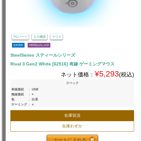
PCパーツ
入力機器
マウス
送料無料
24時間以内に出荷
SteelSeries スティールシリーズ
Rival 3 Gen2 White [62516] 有線 ゲーミングマウス
¥5,293
ネット価格：
(税込)
スペック
有線接続
:
USB
無線接続
:
×
色
:
白系
ゲーミング
:
○
在庫状況
在庫わずか
カートに入れる