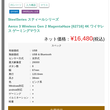
PCパーツ
入力機器
マウス
送料無料
24時間以内に出荷
SteelSeries スティールシリーズ
Aerox 3 Wireless Gen 2 MagentaHaze [62716] 4K ワイヤレ
ス ゲーミングマウス
¥16,480
ネット価格：
(税込)
スペック
有線接続
:
USB
無線接続
:
USB & Bluetooth
センサー方式
:
光学式
最大解像度
:
26000
ボタン数
:
6
幅
:
67mm
奥行
:
120.6mm
高さ
:
38mm
色
:
ピンク系
Windows対応
:
○
android対応
:
○
ゲーミング
:
○
イルミネーション
:
○
軽量
:
○