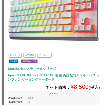
PCパーツ
入力機器
キーボード
送料無料
24時間以内に出荷
SteelSeries スティールシリーズ
Apex 3 TKL White US [64819] 有線 英語配列テンキーレス メ
ンブレン ゲーミングキーボード
¥8,500
ネット価格：
(税込)
スペック
有線接続方式
:
USB
無線接続方式
:
×