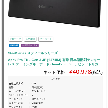
PCパーツ
入力機器
キーボード
送料無料
24時間以内に出荷
SteelSeries スティールシリーズ
Apex Pro TKL Gen 3 JP [64745J] 有線 日本語配列テンキー
レス ゲーミングキーボード OmniPoint 3.0 ラピッドトリガー
¥40,978
ネット価格：
(税込)
スペック
有線接続方式
:
USB
言語
:
日本語(JP)
キーレイアウト
:
テンキーレス
ラピッドトリガー
:
○
キースイッチ
:
磁気スイッチ
スイッチ詳細
:
OmniPoint
バックライト
:
RGB