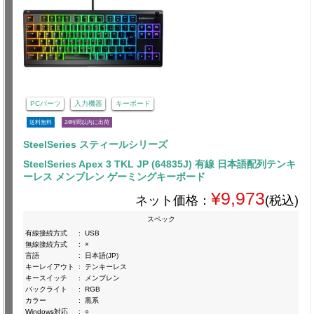
PCパーツ
入力機器
キーボード
送料無料
24時間以内に出荷
SteelSeries スティールシリーズ
SteelSeries Apex 3 TKL JP (64835J) 有線 日本語配列テンキ
ーレス メンブレン ゲーミングキーボード
¥9,973
ネット価格：
(税込)
スペック
有線接続方式
:
USB
無線接続方式
:
×
言語
:
日本語(JP)
キーレイアウト
:
テンキーレス
キースイッチ
:
メンブレン
バックライト
:
RGB
カラー
:
黒系
Windows対応
:
○