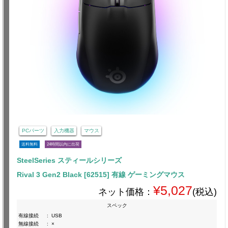
PCパーツ
入力機器
マウス
送料無料
24時間以内に出荷
SteelSeries スティールシリーズ
Rival 3 Gen2 Black [62515] 有線 ゲーミングマウス
¥5,027
ネット価格：
(税込)
スペック
有線接続
:
USB
無線接続
:
×