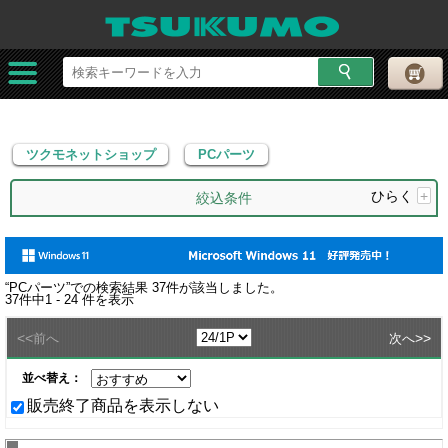
ツクモネットショップ
PCパーツ
ツクモネットショップ
PCパーツ
ひらく
+
絞込条件
“
PCパーツ
”での検索結果
37
件が該当しました。
37
件中
1 - 24
件を表示
<<
>>
前へ
次へ
並べ替え：
販売終了商品を表示しない