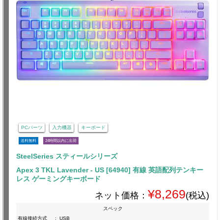
PCパーツ
入力機器
キーボード
送料無料
24時間以内に出荷
SteelSeries スティールシリーズ
Apex 3 TKL Lavender - US [64940] 有線 英語配列テンキー
レス ゲーミングキーボード
¥8,269
ネット価格：
(税込)
スペック
有線接続方式
:
USB