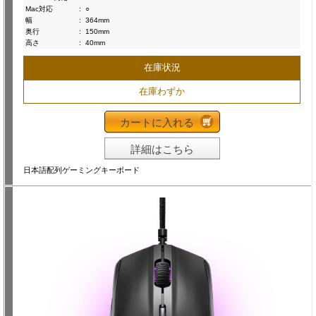
Mac対応
:
○
幅
:
364mm
奥行
:
150mm
高さ
:
40mm
在庫状況
在庫わずか
カートに入れる
詳細はこちら
日本語配列ゲーミングキーボード