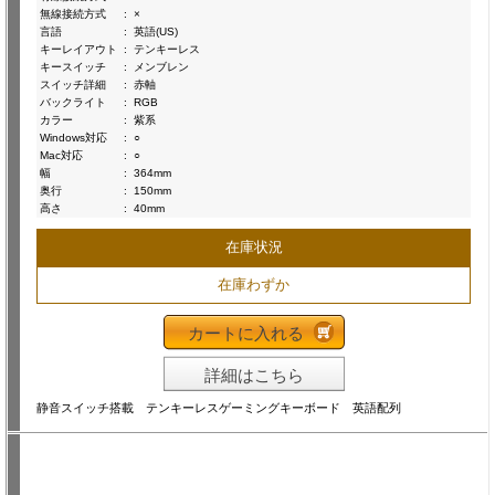
無線接続方式
:
×
言語
:
英語(US)
キーレイアウト
:
テンキーレス
キースイッチ
:
メンブレン
スイッチ詳細
:
赤軸
バックライト
:
RGB
カラー
:
紫系
Windows対応
:
○
Mac対応
:
○
幅
:
364mm
奥行
:
150mm
高さ
:
40mm
在庫状況
在庫わずか
カートに入れる
詳細はこちら
静音スイッチ搭載 テンキーレスゲーミングキーボード 英語配列