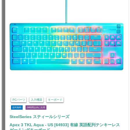
PCパーツ
入力機器
キーボード
送料無料
24時間以内に出荷
SteelSeries スティールシリーズ
Apex 3 TKL Aqua - US [64933] 有線 英語配列テンキーレス
ゲーミングキーボード