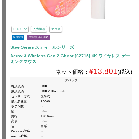
PCパーツ
入力機器
マウス
送料無料
24時間以内に出荷
SteelSeries スティールシリーズ
Aerox 3 Wireless Gen 2 Ghost [62715] 4K ワイヤレス ゲー
ミングマウス
¥13,801
ネット価格：
(税込)
スペック
有線接続
:
USB
無線接続
:
USB & Bluetooth
センサー方式
:
光学式
最大解像度
:
26000
ボタン数
:
6
幅
:
67mm
奥行
:
120.6mm
高さ
:
38mm
色
:
白系
Windows対応
:
○
android対応
:
○