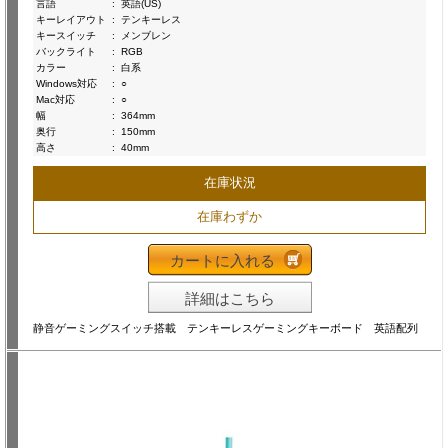
言語
:
英語(US)
キーレイアウト
:
テンキーレス
キースイッチ
:
メンブレン
バックライト
:
RGB
カラー
:
白系
Windows対応
:
○
Mac対応
:
○
幅
:
364mm
奥行
:
150mm
高さ
:
40mm
在庫状況
在庫わずか
カートに入れる
詳細はこちら
静音ゲーミングスイッチ搭載 テンキーレスゲーミングキーボード 英語配列