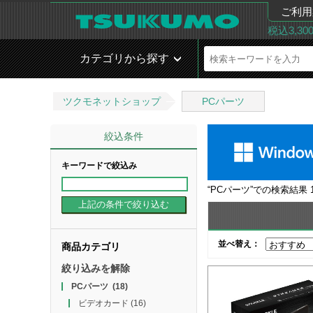
ご利用
税込3,3
カテゴリから探す
ツクモネットショップ
PCパーツ
絞込条件
キーワードで絞込み
“
PCパーツ
”での検索結果
並べ替え：
商品カテゴリ
絞り込みを解除
PCパーツ
(18)
ビデオカード
(16)