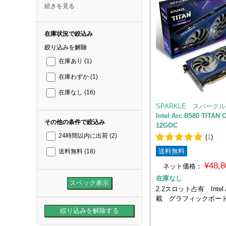
続きを見る
在庫状況で絞込み
絞り込みを解除
在庫あり
(1)
在庫わずか
(1)
在庫なし
(16)
SPARKLE スパークル
Intel Arc B580 TITAN 
その他の条件で絞込み
12GOC
24時間以内に出荷
(2)
(
1
)
送料無料
送料無料
(18)
¥48,
ネット価格：
在庫なし
2.2スロット占有 Intel A
載 グラフィックボー