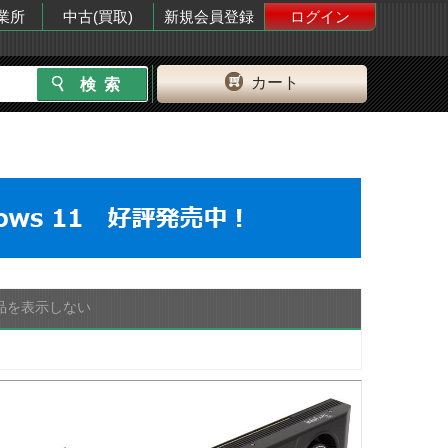
業所
中古(買取)
新規会員登録
ログイン
カート
品を表示しない