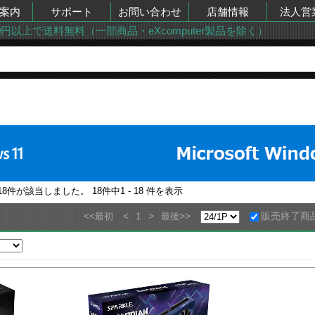
案内
サポート
お問い合わせ
店舗情報
法人営
00円以上で送料無料（一部商品・eXcomputer製品を除く）
18
件が該当しました。
18
件中
1 - 18
件を表示
<<
<
1
>
>>
販売終了商
最初
最後