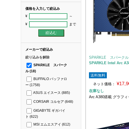
価格を入力して絞込み
¥
～
¥
まで
メーカーで絞込み
SPARKLE スパークル
絞り込みを解除
SPARKLE Intel Arc A3
SPARKLE スパーク
ル
(18)
送料無料
BUFFALO バッファロ
¥17,
ネット価格：
ー
(1758)
在庫なし
ASUS エイスース
(885)
Arc A380搭載 グラ
CORSAIR コルセア
(648)
GIGABYTE ギガバイ
ト
(622)
MSI エムエスアイ
(612)