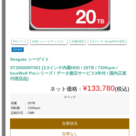
PCパーツ
HDD（ハードディスク）
内蔵HDD
3.5インチ SerialATA HDD
送料無料
Seagate シーゲイト
ST20000NT001 [3.5インチ内蔵HDD / 20TB / 7200rpm /
IronWolf Proシリーズ / データ復旧サービス3年付 / 国内正規
代理店品]
¥133,780
ネット価格：
(税込)
スペック
容量
:
20TB
回転数
:
7200rpm
記録方式
:
CMR
在庫状況
在庫なし