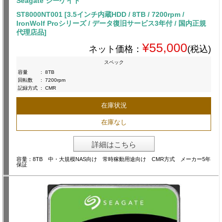
Seagate シーゲイト
ST8000NT001 [3.5インチ内蔵HDD / 8TB / 7200rpm /
IronWolf Proシリーズ / データ復旧サービス3年付 / 国内正規
代理店品]
¥55,000
ネット価格：
(税込)
スペック
容量
:
8TB
回転数
:
7200rpm
記録方式
:
CMR
在庫状況
在庫なし
詳細はこちら
容量：8TB 中・大規模NAS向け 常時稼動用途向け CMR方式 メーカー5年
保証