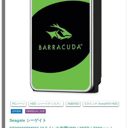
PCパーツ
HDD（ハードディスク）
内蔵HDD
3.5インチ SerialATA HDD
送料無料
24時間以内に出荷
Seagate シーゲイト