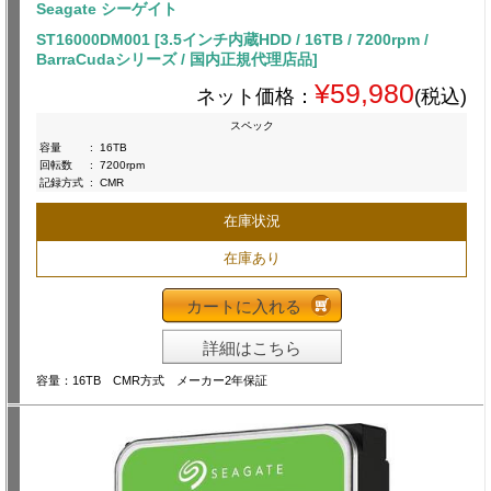
Seagate シーゲイト
ST16000DM001 [3.5インチ内蔵HDD / 16TB / 7200rpm /
BarraCudaシリーズ / 国内正規代理店品]
¥59,980
ネット価格：
(税込)
スペック
容量
:
16TB
回転数
:
7200rpm
記録方式
:
CMR
在庫状況
在庫あり
カートに入れる
詳細はこちら
容量：16TB CMR方式 メーカー2年保証