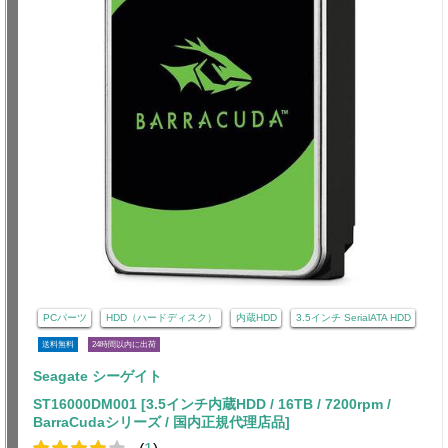
PCパーツ
HDD（ハードディスク）
内蔵HDD
3.5インチ SerialATA HDD
送料無料
24時間以内に出荷
Seagate シーゲイト
ST16000DM001 [3.5インチ内蔵HDD / 16TB / 7200rpm /
BarraCudaシリーズ / 国内正規代理店品]