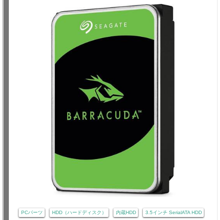
PCパーツ
HDD（ハードディスク）
内蔵HDD
3.5インチ SerialATA HDD