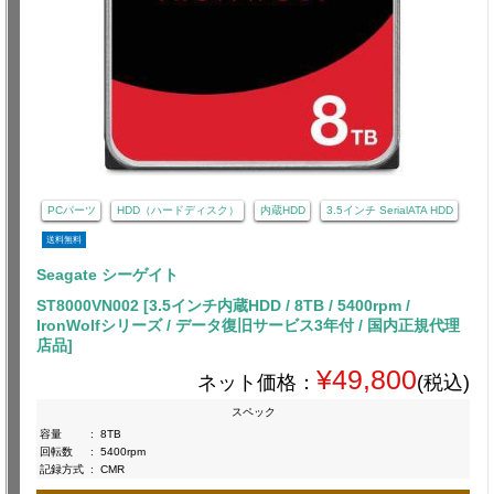
PCパーツ
HDD（ハードディスク）
内蔵HDD
3.5インチ SerialATA HDD
送料無料
Seagate シーゲイト
ST8000VN002 [3.5インチ内蔵HDD / 8TB / 5400rpm /
IronWolfシリーズ / データ復旧サービス3年付 / 国内正規代理
店品]
¥49,800
ネット価格：
(税込)
スペック
容量
:
8TB
回転数
:
5400rpm
記録方式
:
CMR