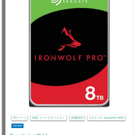
PCパーツ
HDD（ハードディスク）
内蔵HDD
3.5インチ SerialATA HDD
送料無料