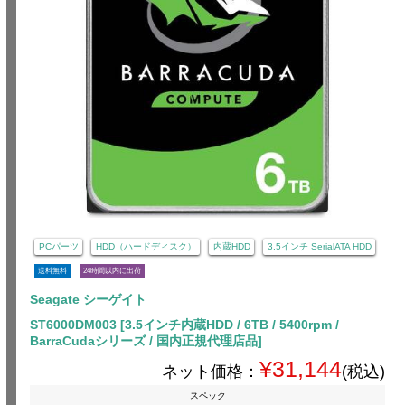
PCパーツ
HDD（ハードディスク）
内蔵HDD
3.5インチ SerialATA HDD
送料無料
24時間以内に出荷
Seagate シーゲイト
ST6000DM003 [3.5インチ内蔵HDD / 6TB / 5400rpm /
BarraCudaシリーズ / 国内正規代理店品]
¥31,144
ネット価格：
(税込)
スペック