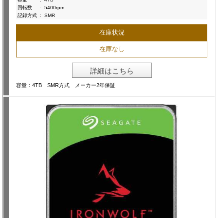
回転数
:
5400rpm
記録方式
:
SMR
在庫状況
在庫なし
詳細はこちら
容量：4TB SMR方式 メーカー2年保証