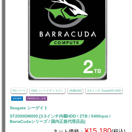
PCパーツ
HDD（ハードディスク）
内蔵HDD
3.5インチ SerialATA HDD
送料無料
24時間以内に出荷
Seagate シーゲイト
ST2000DM005 [3.5インチ内蔵HDD / 2TB / 5400rpm /
BarraCudaシリーズ / 国内正規代理店品]
¥15,180
ネット価格：
(税込)