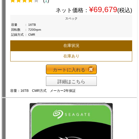
(
1
)
¥69,679
ネット価格：
(税込)
スペック
容量
:
16TB
回転数
:
7200rpm
記録方式
:
CMR
在庫状況
在庫あり
カートに入れる
詳細はこちら
容量：16TB CMR方式 メーカー2年保証