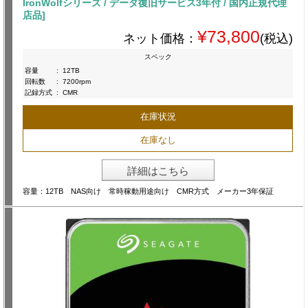
IronWolfシリーズ / データ復旧サービス3年付 / 国内正規代理
店品]
¥73,800
ネット価格：
(税込)
スペック
容量
:
12TB
回転数
:
7200rpm
記録方式
:
CMR
在庫状況
在庫なし
詳細はこちら
容量：12TB NAS向け 常時稼動用途向け CMR方式 メーカー3年保証