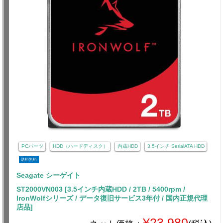
PCパーツ
HDD（ハードディスク）
内蔵HDD
3.5インチ SerialATA HDD
送料無料
Seagate シーゲイト
ST2000VN003 [3.5インチ内蔵HDD / 2TB / 5400rpm /
IronWolfシリーズ / データ復旧サービス3年付 / 国内正規代理
店品]
¥23,980