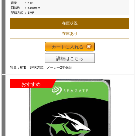
容量
:
6TB
回転数
:
5400rpm
記録方式
:
SMR
在庫状況
在庫あり
カートに入れる
詳細はこちら
容量：6TB SMR方式 メーカー2年保証
おすすめ