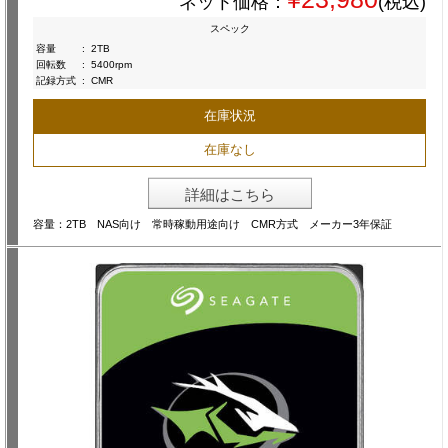
ネット価格：
(税込)
スペック
容量
:
2TB
回転数
:
5400rpm
記録方式
:
CMR
在庫状況
在庫なし
詳細はこちら
容量：2TB NAS向け 常時稼動用途向け CMR方式 メーカー3年保証