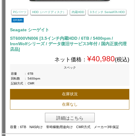
PCパーツ
HDD（ハードディスク）
内蔵HDD
3.5インチ SerialATA HDD
送料無料
Seagate シーゲイト
ST6000VN006 [3.5インチ内蔵HDD / 6TB / 5400rpm /
IronWolfシリーズ / データ復旧サービス3年付 / 国内正規代理
店品]
¥40,980
ネット価格：
(税込)
スペック
容量
:
6TB
回転数
:
5400rpm
記録方式
:
CMR
在庫状況
在庫なし
詳細はこちら
容量：6TB NAS向け 常時稼動用途向け CMR方式 メーカー3年保証