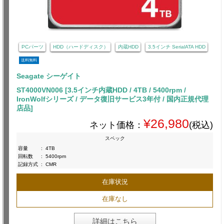
PCパーツ
HDD（ハードディスク）
内蔵HDD
3.5インチ SerialATA HDD
送料無料
Seagate シーゲイト
ST4000VN006 [3.5インチ内蔵HDD / 4TB / 5400rpm /
IronWolfシリーズ / データ復旧サービス3年付 / 国内正規代理
店品]
¥26,980
ネット価格：
(税込)
スペック
容量
:
4TB
回転数
:
5400rpm
記録方式
:
CMR
在庫状況
在庫なし
詳細はこちら