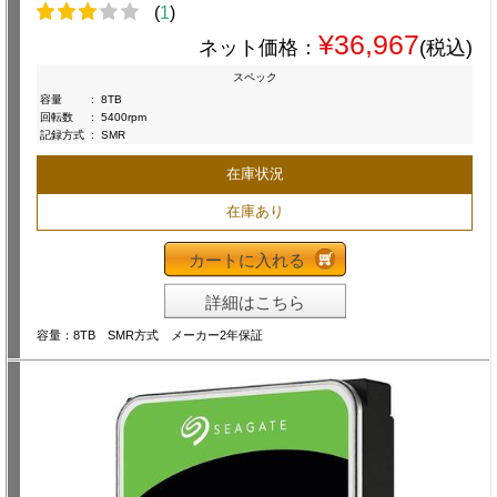
(
1
)
¥36,967
ネット価格：
(税込)
スペック
容量
:
8TB
回転数
:
5400rpm
記録方式
:
SMR
在庫状況
在庫あり
カートに入れる
詳細はこちら
容量：8TB SMR方式 メーカー2年保証