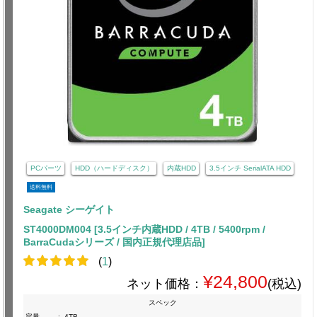
PCパーツ
HDD（ハードディスク）
内蔵HDD
3.5インチ SerialATA HDD
送料無料
Seagate シーゲイト
ST4000DM004 [3.5インチ内蔵HDD / 4TB / 5400rpm /
BarraCudaシリーズ / 国内正規代理店品]
(
1
)
¥24,800
ネット価格：
(税込)
スペック
容量
:
4TB