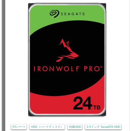
PCパーツ
HDD（ハードディスク）
内蔵HDD
3.5インチ SerialATA HDD