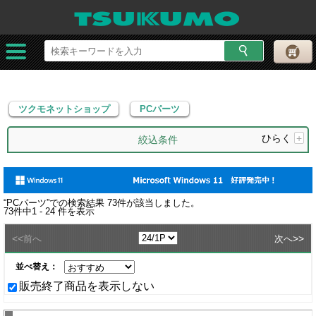
ツクモネットショップ
PCパーツ
ツクモネットショップ
PCパーツ
ひらく
+
絞込条件
“
PCパーツ
”での検索結果
73
件が該当しました。
73
件中
1 - 24
件を表示
<<
>>
前へ
次へ
並べ替え：
販売終了商品を表示しない