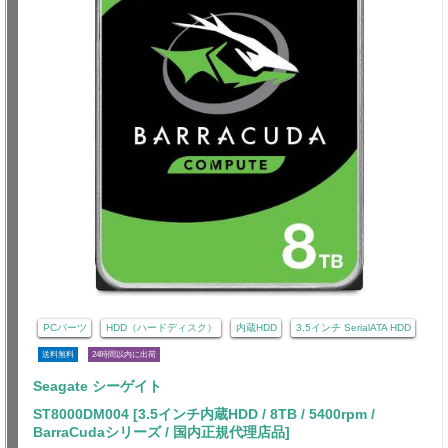
PCパーツ
HDD（ハードディスク）
内蔵HDD
3.5インチ SerialATA HDD
送料無料
24時間以内に出荷
Seagate シーゲイト
ST8000DM004 [3.5インチ内蔵HDD / 8TB / 5400rpm /
BarraCudaシリーズ / 国内正規代理店品]