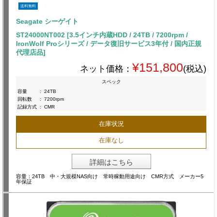
送料無料
Seagate シーゲイト
ST24000NT002 [3.5インチ内蔵HDD / 24TB / 7200rpm /
IronWolf Proシリーズ / データ復旧サービス3年付 / 国内正規
代理店品]
¥151,800
ネット価格：
(税込)
スペック
容量
:
24TB
回転数
:
7200rpm
記録方式
:
CMR
在庫状況
在庫なし
詳細はこちら
容量：24TB 中・大規模NAS向け 常時稼動用途向け CMR方式 メーカー5
年保証