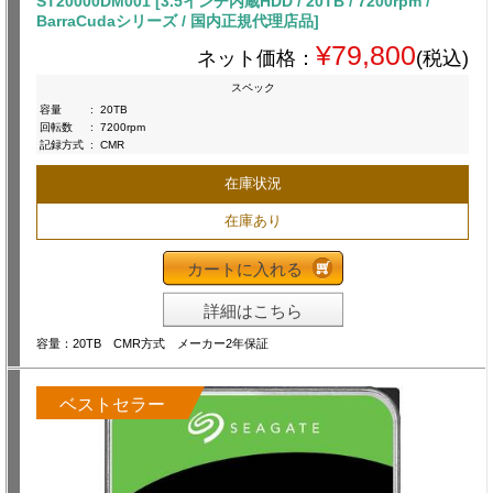
ST20000DM001 [3.5インチ内蔵HDD / 20TB / 7200rpm /
BarraCudaシリーズ / 国内正規代理店品]
¥79,800
ネット価格：
(税込)
スペック
容量
:
20TB
回転数
:
7200rpm
記録方式
:
CMR
在庫状況
在庫あり
カートに入れる
詳細はこちら
容量：20TB CMR方式 メーカー2年保証
ベストセラー