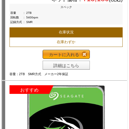
スペック
容量
:
2TB
回転数
:
5400rpm
記録方式
:
SMR
在庫状況
在庫わずか
カートに入れる
詳細はこちら
容量：2TB SMR方式 メーカー2年保証
おすすめ