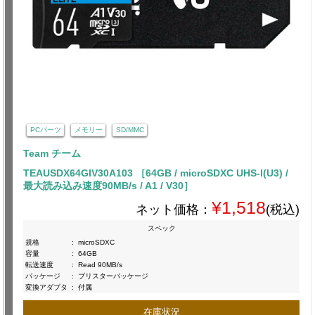
PCパーツ
メモリー
SD/MMC
Team チーム
TEAUSDX64GIV30A103 ［64GB / microSDXC UHS-I(U3) /
最大読み込み速度90MB/s / A1 / V30］
¥1,518
ネット価格：
(税込)
スペック
規格
:
microSDXC
容量
:
64GB
転送速度
:
Read 90MB/s
パッケージ
:
ブリスターパッケージ
変換アダプタ
:
付属
在庫状況