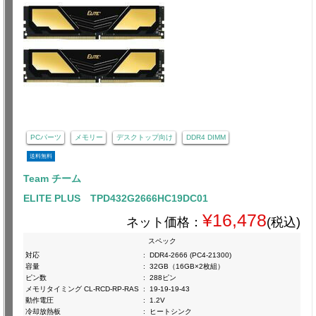
PCパーツ
メモリー
デスクトップ向け
DDR4 DIMM
送料無料
Team チーム
ELITE PLUS TPD432G2666HC19DC01
¥16,478
ネット価格：
(税込)
スペック
対応
:
DDR4-2666 (PC4-21300)
容量
:
32GB（16GB×2枚組）
ピン数
:
288ピン
メモリタイミング CL-RCD-RP-RAS
:
19-19-19-43
動作電圧
:
1.2V
冷却放熱板
:
ヒートシンク