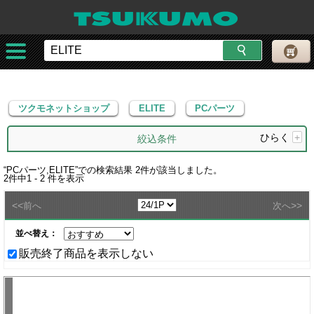
ツクモネットショップ
ELITE
PCパーツ
ツクモネットショップ
ELITE
PCパーツ
ひらく
+
絞込条件
“
PCパーツ,ELITE
”での検索結果
2
件が該当しました。
2
件中
1 - 2
件を表示
<<
>>
前へ
次へ
並べ替え：
販売終了商品を表示しない