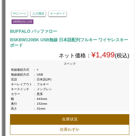
PCパーツ
入力機器
キーボード
24時間以内に出荷
BUFFALO バッファロー
BSKBW120BK USB無線 日本語配列フルキー ワイヤレスキー
ボード
¥1,499
ネット価格：
(税込)
スペック
有線接続方式
:
×
無線接続方式
:
USB
言語
:
日本語(JP)
キーレイアウト
:
フルキー
キースイッチ
:
メンブレン
カラー
:
黒系
幅
:
443mm
奥行
:
152mm
高さ
:
31mm
在庫状況
在庫わずか