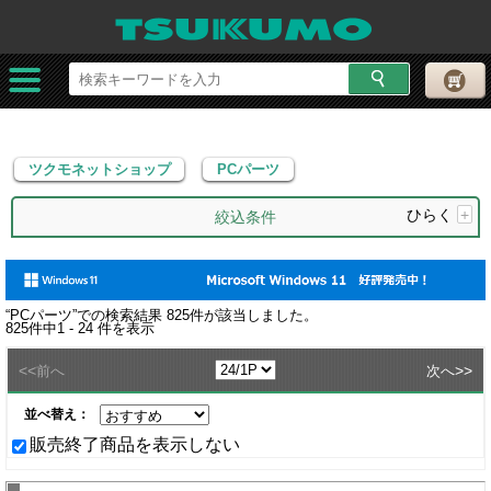
ツクモネットショップ
PCパーツ
ツクモネットショップ
PCパーツ
ひらく
+
絞込条件
“
PCパーツ
”での検索結果
825
件が該当しました。
825
件中
1 - 24
件を表示
<<
>>
前へ
次へ
並べ替え：
販売終了商品を表示しない