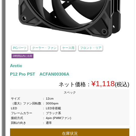
PCパーツ
クーラー・ファン
ケース用
フロント・リア
24時間以内に出荷
Arctic
P12 Pro PST ACFAN00306A
¥1,118
ネット価格：
(税込)
スペック
サイズ
:
12cm
（最大）ファン回転数
:
3000rpm
LED
:
LED非搭載
フレームカラー
:
ブラック系
接続方式
:
4pin (PWMファン)
回転の向き
:
通常
在庫状況