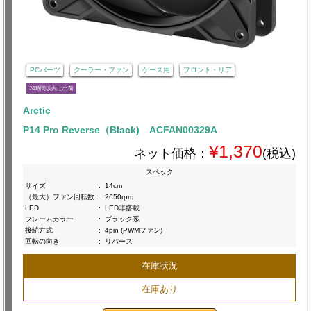
PCパーツ
クーラー・ファン
ケース用
フロント・リア
24時間以内に出荷
Arctic
P14 Pro Reverse（Black) ACFAN00329A
¥1,370
ネット価格：
(税込)
スペック
サイズ
:
14cm
（最大）ファン回転数
:
2650rpm
LED
:
LED非搭載
フレームカラー
:
ブラック系
接続方式
:
4pin (PWMファン)
回転の向き
:
リバース
在庫状況
在庫あり