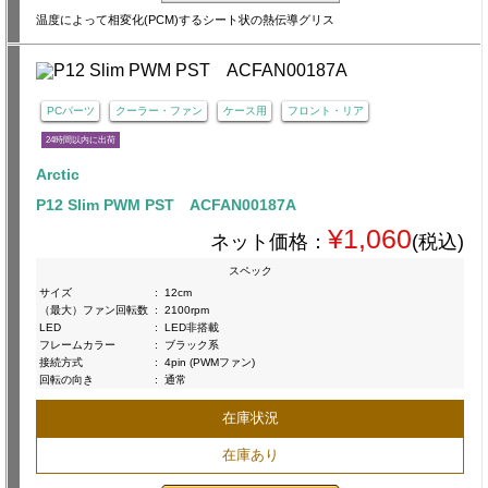
温度によって相変化(PCM)するシート状の熱伝導グリス
PCパーツ
クーラー・ファン
ケース用
フロント・リア
24時間以内に出荷
Arctic
P12 Slim PWM PST ACFAN00187A
¥1,060
ネット価格：
(税込)
スペック
サイズ
:
12cm
（最大）ファン回転数
:
2100rpm
LED
:
LED非搭載
フレームカラー
:
ブラック系
接続方式
:
4pin (PWMファン)
回転の向き
:
通常
在庫状況
在庫あり