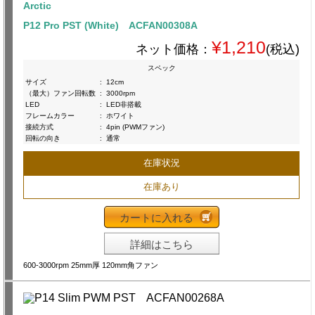
Arctic
P12 Pro PST (White) ACFAN00308A
¥1,210
ネット価格：
(税込)
スペック
サイズ
:
12cm
（最大）ファン回転数
:
3000rpm
LED
:
LED非搭載
フレームカラー
:
ホワイト
接続方式
:
4pin (PWMファン)
回転の向き
:
通常
在庫状況
在庫あり
カートに入れる
詳細はこちら
600-3000rpm 25mm厚 120mm角ファン