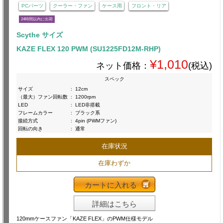
PCパーツ
クーラー・ファン
ケース用
フロント・リア
24時間以内に出荷
Scythe サイズ
KAZE FLEX 120 PWM (SU1225FD12M-RHP)
¥1,010
ネット価格：
(税込)
スペック
サイズ
:
12cm
（最大）ファン回転数
:
1200rpm
LED
:
LED非搭載
フレームカラー
:
ブラック系
接続方式
:
4pin (PWMファン)
回転の向き
:
通常
在庫状況
在庫わずか
カートに入れる
詳細はこちら
120mmケースファン「KAZE FLEX」のPWM仕様モデル