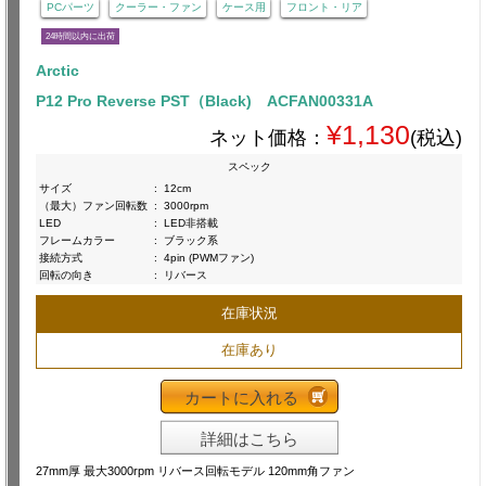
PCパーツ
クーラー・ファン
ケース用
フロント・リア
24時間以内に出荷
Arctic
P12 Pro Reverse PST（Black) ACFAN00331A
¥1,130
ネット価格：
(税込)
スペック
サイズ
:
12cm
（最大）ファン回転数
:
3000rpm
LED
:
LED非搭載
フレームカラー
:
ブラック系
接続方式
:
4pin (PWMファン)
回転の向き
:
リバース
在庫状況
在庫あり
カートに入れる
詳細はこちら
27mm厚 最大3000rpm リバース回転モデル 120mm角ファン