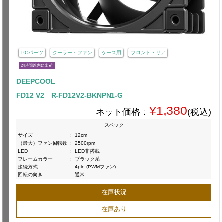
PCパーツ
クーラー・ファン
ケース用
フロント・リア
24時間以内に出荷
DEEPCOOL
FD12 V2 R-FD12V2-BKNPN1-G
¥1,380
ネット価格：
(税込)
スペック
サイズ
:
12cm
（最大）ファン回転数
:
2500rpm
LED
:
LED非搭載
フレームカラー
:
ブラック系
接続方式
:
4pin (PWMファン)
回転の向き
:
通常
在庫状況
在庫あり