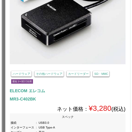
ハードウェア
その他ハードウェア
カードリーダー
SD・MMC
最短 1〜3日で出荷
ELECOM エレコム
MR3-C402BK
¥3,280
ネット価格：
(税込)
スペック
接続
:
USB3.0
インターフェース
:
USB Type-A