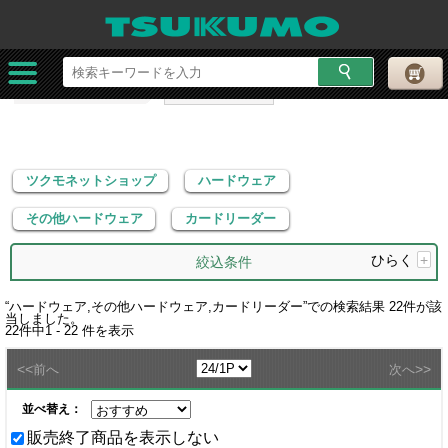
ツクモネットショップ
ハードウェア
その他ハードウェア
カードリーダー
ツクモネットショップ
ハードウェア
その他ハードウェア
カードリーダー
ひらく
+
絞込条件
“
ハードウェア,その他ハードウェア,カードリーダー
”での検索結果
22
件が該
当しました。
22
件中
1 - 22
件を表示
<<
>>
前へ
次へ
並べ替え：
販売終了商品を表示しない