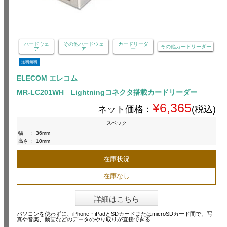
ハードウェ
その他ハードウェ
カードリーダ
その他カードリーダー
ア
ア
ー
送料無料
ELECOM エレコム
MR-LC201WH Lightningコネクタ搭載カードリーダー
¥6,365
ネット価格：
(税込)
スペック
幅
:
36mm
高さ
:
10mm
在庫状況
在庫なし
詳細はこちら
パソコンを使わずに、iPhone・iPadとSDカードまたはmicroSDカード間で、写
真や音楽、動画などのデータのやり取りが直接できる