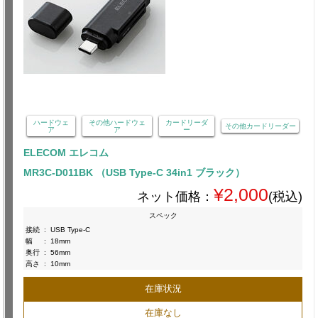
ハードウェ
その他ハードウェ
カードリーダ
その他カードリーダー
ア
ア
ー
ELECOM エレコム
MR3C-D011BK （USB Type-C 34in1 ブラック）
¥2,000
ネット価格：
(税込)
スペック
接続
:
USB Type-C
幅
:
18mm
奥行
:
56mm
高さ
:
10mm
在庫状況
在庫なし