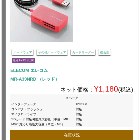
ハードウェア
その他ハードウェア
カードリーダー
複合型
最短 1〜3日で出荷
ELECOM エレコム
MR-A39NRD （レッド）
¥1,180
ネット価格：
(税込)
スペック
インターフェース
:
USB2.0
コンパクトフラッシュ
:
対応
マイクロドライブ
:
対応
SDカード 対応可能最大容量（単位・MB）
:
対応
MMC 対応可能最大容量（単位・MB）
:
対応
在庫状況