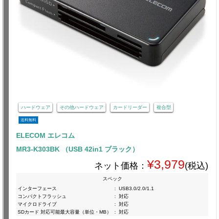
ハードウェア
その他ハードウェア
カードリーダー
複合型
送料無料
ELECOM エレコム
MR3-K303BK （USB 42in1 ブラック）
¥3,979
ネット価格：
(税込)
スペック
インターフェース
:
USB3.0/2.0/1.1
コンパクトフラッシュ
:
対応
マイクロドライブ
:
対応
SDカード 対応可能最大容量（単位・MB）
:
対応