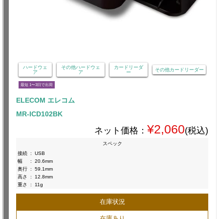
ハードウェ
その他ハードウェ
カードリーダ
その他カードリーダー
ア
ア
ー
最短 1〜3日で出荷
ELECOM エレコム
MR-ICD102BK
¥2,060
ネット価格：
(税込)
スペック
接続
:
USB
幅
:
20.6mm
奥行
:
59.1mm
高さ
:
12.8mm
重さ
:
11g
在庫状況
在庫あり