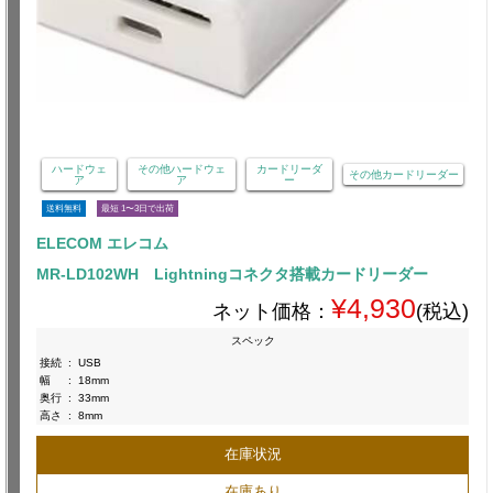
ハードウェ
その他ハードウェ
カードリーダ
その他カードリーダー
ア
ア
ー
送料無料
最短 1〜3日で出荷
ELECOM エレコム
MR-LD102WH Lightningコネクタ搭載カードリーダー
¥4,930
ネット価格：
(税込)
スペック
接続
:
USB
幅
:
18mm
奥行
:
33mm
高さ
:
8mm
在庫状況
在庫あり