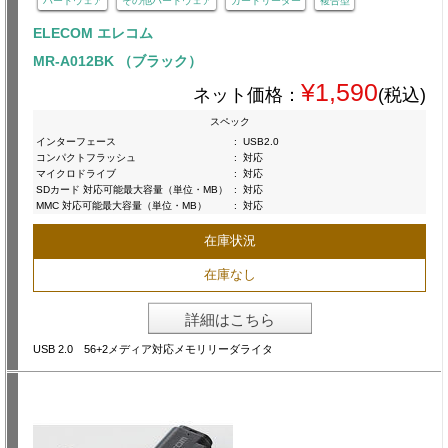
ハードウェア
その他ハードウェア
カードリーダー
複合型
ELECOM エレコム
MR-A012BK （ブラック）
¥1,590
ネット価格：
(税込)
スペック
インターフェース
:
USB2.0
コンパクトフラッシュ
:
対応
マイクロドライブ
:
対応
SDカード 対応可能最大容量（単位・MB）
:
対応
MMC 対応可能最大容量（単位・MB）
:
対応
在庫状況
在庫なし
詳細はこちら
USB 2.0 56+2メディア対応メモリリーダライタ