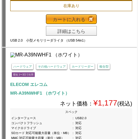
在庫あり
カートに入れる
詳細はこちら
USB 2.0 小型メモリリーダライタ （USB 54in1）
ハードウェア
その他ハードウェア
カードリーダー
複合型
最短 1〜3日で出荷
ELECOM エレコム
MR-A39NWHF1 （ホワイト）
¥1,177
ネット価格：
(税込)
スペック
インターフェース
:
USB2.0
コンパクトフラッシュ
:
対応
マイクロドライブ
:
対応
SDカード 対応可能最大容量（単位・MB）
:
対応
MMC 対応可能最大容量（単位・MB）
:
対応