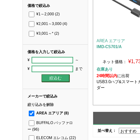
価格で絞込み
¥1～2,000
(2)
¥2,001～3,000
(4)
¥3,001～*
(2)
AREA エアリア
IMD-CS701/A
価格を入力して絞込み
¥
～
¥1,
ネット価格：
¥
まで
在庫あり
24時間以内
に出荷
USB3.0ハブ&スマー
ダー
メーカーで絞込み
絞り込みを解除
AREA エアリア
(8)
BUFFALO バッファロ
ー
(96)
並べ替え：
ELECOM エレコム
(22)