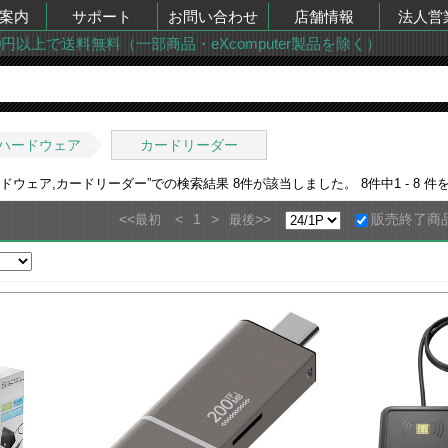
案内
サポート
お問い合わせ
店舗情報
法人営
00円以上で送料無料（一部商品・eXcomputer製品を除く）
ハードウェア
カードリーダー
ドウェア,カードリーダー
”での検索結果
8
件が該当しました。
8
件中
1 - 8
件を
<<
<
1
>
>>
販売終了商
最初
最後