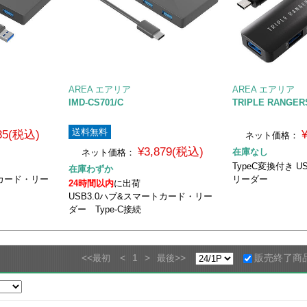
AREA エアリア
AREA エアリア
IMD-CS701/C
TRIPLE RANGE
送料無料
735(税込)
ネット価格：
¥3,879(税込)
在庫なし
ネット価格：
TypeC変換付き U
在庫わずか
トカード・リー
リーダー
24時間以内
に出荷
USB3.0ハブ&スマートカード・リー
ダー Type-C接続
<<
<
1
>
>>
販売終了商
最初
最後