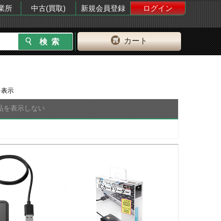
業所
中古(買取)
新規会員登録
ログイン
カート
表示
品を表示しない