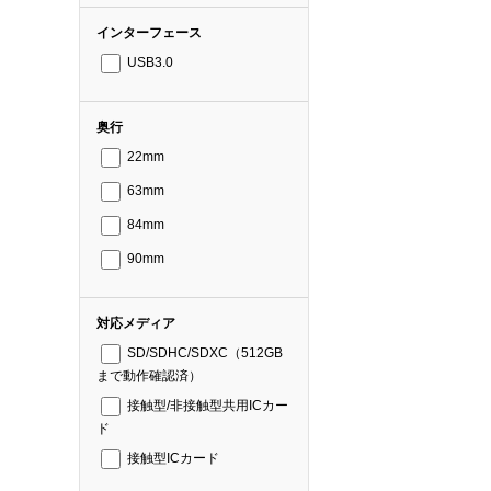
インターフェース
USB3.0
奥行
22mm
63mm
84mm
90mm
対応メディア
SD/SDHC/SDXC（512GB
まで動作確認済）
接触型/非接触型共用ICカー
ド
接触型ICカード