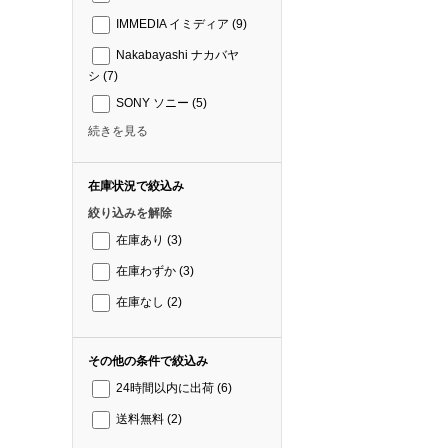
IMMEDIA イミディア
(9)
Nakabayashi ナカバヤ
シ
(7)
SONY ソニー
(5)
続きを見る
在庫状況で絞込み
絞り込みを解除
在庫あり
(3)
在庫わずか
(3)
在庫なし
(2)
その他の条件で絞込み
24時間以内に出荷
(6)
送料無料
(2)