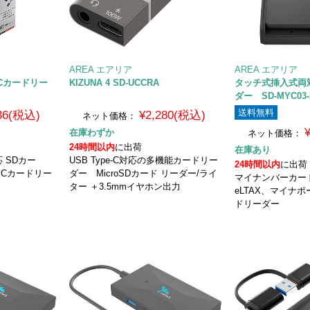
AREA エアリア
AREA エアリア
ICカードリー
KIZUNA 4 SD-UCCRA
タッチ式挿入式両対
ダー SD-MYC03-
送料無料
736(税込)
¥2,280(税込)
ネット価格：
在庫わずか
ネット価格：
24時間以内
に出荷
在庫あり
 SDカー
USB Type-C対応の多機能カードリー
24時間以内
に出荷
 ICカードリー
ダー MicroSDカード リーダー/ライ
マイナンバーカード
ター ＋3.5mmイヤホン出力
eLTAX、マイナポ
ドリーダー