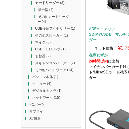
カードリーダー
(8)
複合型
(4)
その他カードリーダ
ー
(4)
USB接続アクセサリー
(1)
AREA エアリア
SD-MYC02-B マルチ
その他スピーカー
(1)
ダー
マイク
(6)
¥1,
ネット価格：
USB・IEEEハブ
(1)
在庫わずか
切替器
(2)
24時間以内
に出荷
スキャンコンバーター
(7)
マイナンバーカード対応
その他ハードウェア
(14)
ド/MicroSDカード対応
パソコン本体
(1)
ダー
モニター
(4)
デジタルカメラ
(1)
ネットワーク
(15)
PCパーツ
サプライ
AV機器