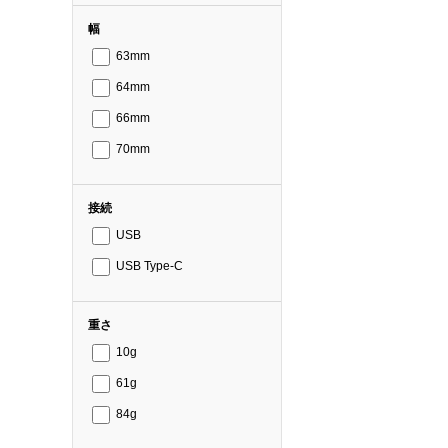
幅
63mm
64mm
66mm
70mm
接続
USB
USB Type-C
重さ
10g
61g
84g