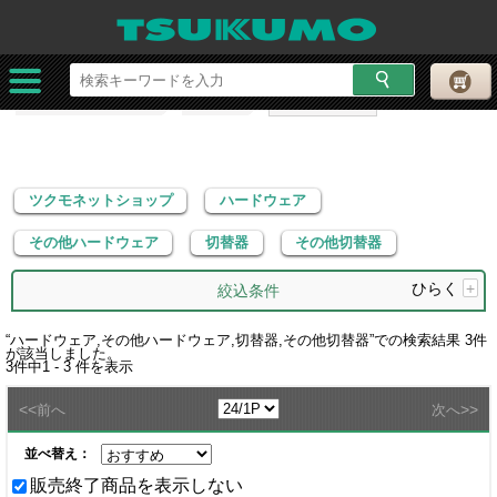
ツクモネットショップ
ハードウェア
その他ハードウェア
切替器
その他切替器
ツクモネットショップ
ハードウェア
その他ハードウェア
切替器
その他切替器
ひらく
+
絞込条件
“
ハードウェア,その他ハードウェア,切替器,その他切替器
”での検索結果
3
件
が該当しました。
3
件中
1 - 3
件を表示
<<
>>
前へ
次へ
並べ替え：
販売終了商品を表示しない