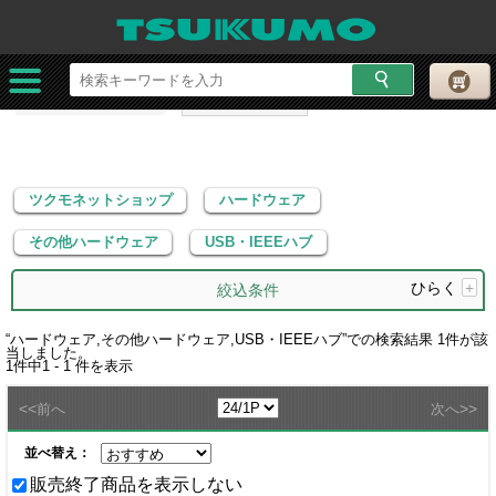
ツクモネットショップ
ハードウェア
その他ハードウェア
USB・IEEEハブ
ツクモネットショップ
ハードウェア
その他ハードウェア
USB・IEEEハブ
ひらく
+
絞込条件
“
ハードウェア,その他ハードウェア,USB・IEEEハブ
”での検索結果
1
件が該
当しました。
1
件中
1 - 1
件を表示
<<
>>
前へ
次へ
並べ替え：
販売終了商品を表示しない