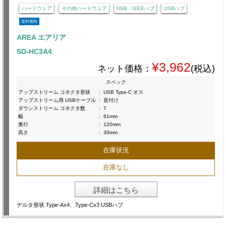
ハードウェア
その他ハードウェア
USB・IEEEハブ
USBハブ
送料無料
AREA エアリア
SD-HC3A4
¥3,962
ネット価格：
(税込)
スペック
アップストリーム コネクタ形状
:
USB Type-C オス
アップストリーム用 USBケーブル
:
直付け
ダウンストリーム コネクタ数
:
7
幅
:
61mm
奥行
:
120mm
高さ
:
30mm
在庫状況
在庫なし
詳細はこちら
デルタ形状 Type-Ax4、Type-Cx3 USBハブ