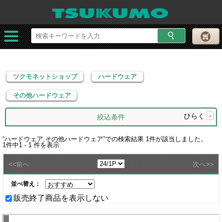
ツクモネットショップ
ハードウェア
その他ハードウェア
ツクモネットショップ
ハードウェア
その他ハードウェア
ひらく
+
絞込条件
“
ハードウェア,その他ハードウェア
”での検索結果
1
件が該当しました。
1
件中
1 - 1
件を表示
<<
>>
前へ
次へ
並べ替え：
販売終了商品を表示しない