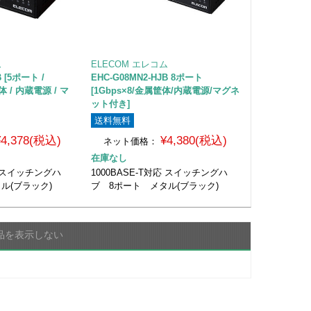
ム
ELECOM エレコム
B [5ポート /
EHC-G08MN2-HJB 8ポート
体 / 内蔵電源 / マ
[1Gbps×8/金属筐体/内蔵電源/マグネ
ット付き]
送料無料
¥4,378(税込)
¥4,380(税込)
ネット価格：
在庫なし
応 スイッチングハ
1000BASE-T対応 スイッチングハ
ル(ブラック)
ブ 8ポート メタル(ブラック)
品を表示しない