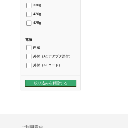
330g
420g
425g
電源
内蔵
外付（ACアダプタ添付）
外付（ACコード）
ご利用案内