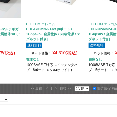
ELECOM エレコム
ELECOM エレコ
.5Gマルチギガ
EHC-G08MN2-HJW [8ポート /
EHC-G05MN2-HJ
属筐体/ACア
1Gbps×5 / 金属筐体 / 内蔵電源 / マ
1Gbps×5 / 金属筐
グネット付き]
グネット付き]
送料無料
送料無料
578(税込)
¥4,310(税込)
ネット価格：
ネット価格：
在庫なし
在庫なし
1000BASE-T対応 スイッチングハ
1000BASE-T対
ブ 8ポート メタル(ホワイト)
ブ 5ポート メタ
<<
<
1
>
>>
販売終了商
最初
最後