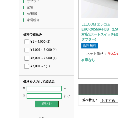
サプライ
家電
AV機器
家電総合
ELECOM エレコム
EHC-Q05MA-HJB 2
対応5ポートスイッチ(金
価格で絞込み
ダプター)
¥1～4,000
(2)
送料無料
¥4,001～5,000
(4)
¥6,
ネット価格：
¥5,001～7,000
(1)
在庫なし
¥7,001～*
(1)
価格を入力して絞込み
¥
～
¥
まで
並べ替え：