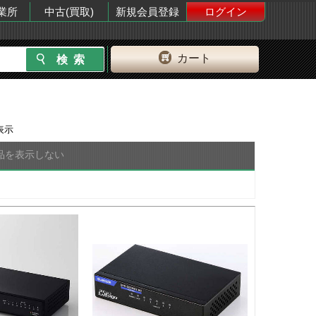
業所
中古(買取)
新規会員登録
ログイン
カート
表示
品を表示しない