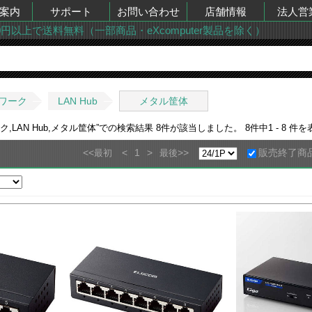
案内
サポート
お問い合わせ
店舗情報
法人営
00円以上で送料無料（一部商品・eXcomputer製品を除く）
ワーク
LAN Hub
メタル筐体
,LAN Hub,メタル筐体
”での検索結果
8
件が該当しました。
8
件中
1 - 8
件を
<<
<
1
>
>>
販売終了商
最初
最後