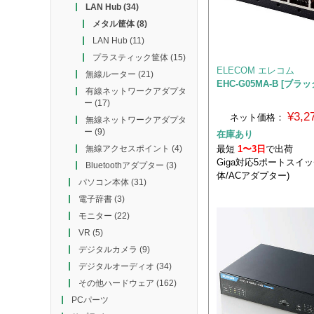
LAN Hub
(34)
メタル筐体
(8)
LAN Hub
(11)
プラスティック筐体
(15)
ELECOM エレコム
無線ルーター
(21)
EHC-G05MA-B [ブラッ
有線ネットワークアダプタ
ー
(17)
¥3,
ネット価格：
無線ネットワークアダプタ
ー
(9)
在庫あり
最短
1〜3日
で出荷
無線アクセスポイント
(4)
Giga対応5ポートスイ
Bluetoothアダプター
(3)
体/ACアダプター)
パソコン本体
(31)
電子辞書
(3)
モニター
(22)
VR
(5)
デジタルカメラ
(9)
デジタルオーディオ
(34)
その他ハードウェア
(162)
PCパーツ