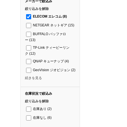
メーカーで絞込み
絞り込みを解除
ELECOM エレコム
(8)
NETGEAR ネットギア
(15)
BUFFALO バッファロ
ー
(13)
TP-Link ティーピーリン
ク
(12)
QNAP キューナップ
(4)
GeoVision ジオビジョン
(2)
続きを見る
在庫状況で絞込み
絞り込みを解除
在庫あり
(2)
在庫なし
(6)