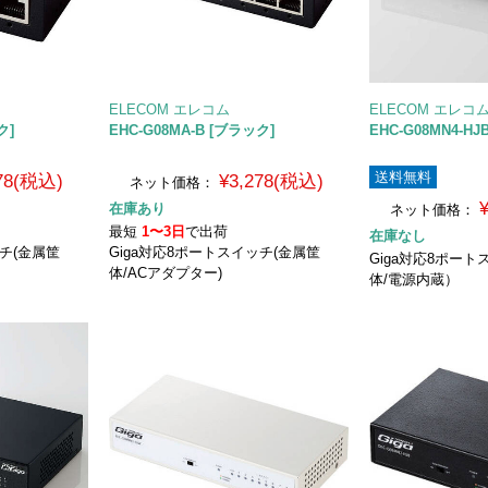
ELECOM エレコム
ELECOM エレコ
ク]
EHC-G08MA-B [ブラック]
EHC-G08MN4-HJ
送料無料
278(税込)
¥3,278(税込)
ネット価格：
在庫あり
ネット価格：
最短
1〜3日
で出荷
在庫なし
ッチ(金属筐
Giga対応8ポートスイッチ(金属筐
Giga対応8ポー
体/ACアダプター)
体/電源内蔵）