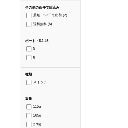
その他の条件で絞込み
最短 1〜3日で出荷
(2)
送料無料
(6)
ポート・RJ-45
5
8
種類
スイッチ
重量
115g
165g
270g