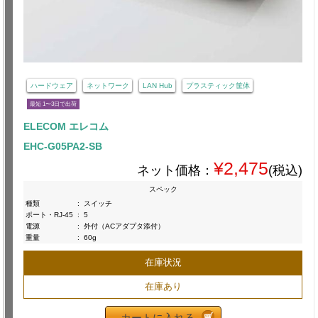
ハードウェア
ネットワーク
LAN Hub
プラスティック筐体
最短 1〜3日で出荷
ELECOM エレコム
EHC-G05PA2-SB
¥2,475
ネット価格：
(税込)
スペック
種類
:
スイッチ
ポート・RJ-45
:
5
電源
:
外付（ACアダプタ添付）
重量
:
60g
在庫状況
在庫あり
カートに入れる