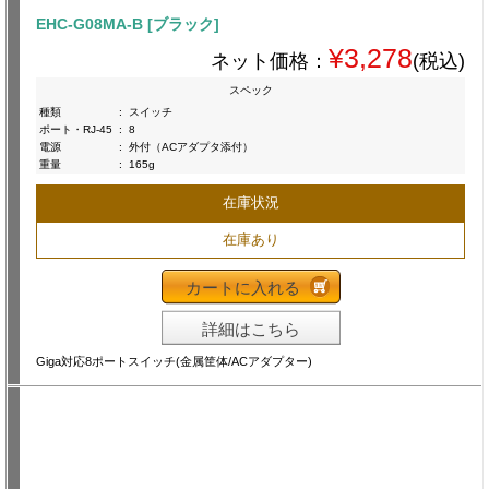
EHC-G08MA-B [ブラック]
¥3,278
ネット価格：
(税込)
スペック
種類
:
スイッチ
ポート・RJ-45
:
8
電源
:
外付（ACアダプタ添付）
重量
:
165g
在庫状況
在庫あり
カートに入れる
詳細はこちら
Giga対応8ポートスイッチ(金属筐体/ACアダプター)