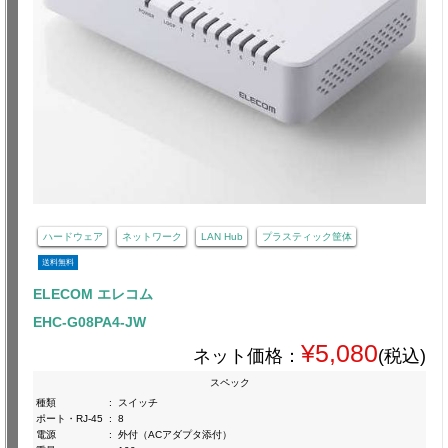
ハードウェア
ネットワーク
LAN Hub
プラスティック筐体
送料無料
ELECOM エレコム
EHC-G08PA4-JW
¥5,080
ネット価格：
(税込)
スペック
種類
:
スイッチ
ポート・RJ-45
:
8
電源
:
外付（ACアダプタ添付）