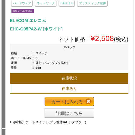
ハードウェア
ネットワーク
LAN Hub
プラスティック筐体
最短 1〜3日で出荷
ELECOM エレコム
EHC-G05PA2-W [ホワイト]
¥2,508
ネット価格：
(税込)
スペック
種類
:
スイッチ
ポート・RJ-45
:
5
電源
:
外付（ACアダプタ添付）
重量
:
55g
在庫状況
在庫あり
カートに入れる
詳細はこちら
Giga対応5ポートスイッチ(プラ筐体/ACアダプター)