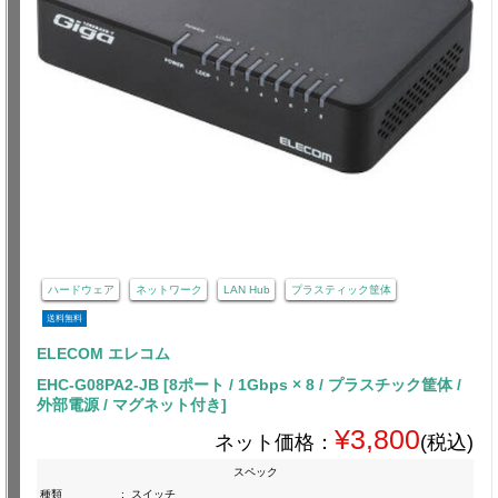
ハードウェア
ネットワーク
LAN Hub
プラスティック筐体
送料無料
ELECOM エレコム
EHC-G08PA2-JB [8ポート / 1Gbps × 8 / プラスチック筐体 /
外部電源 / マグネット付き]
¥3,800
ネット価格：
(税込)
スペック
種類
:
スイッチ