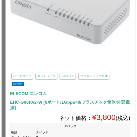
ハードウェア
ネットワーク
LAN Hub
プラスティック筐体
送料無料
ELECOM エレコム
EHC-G08PA2-W [8ポート/1Gbps×8/プラスチック筐体/外部電
源]
¥3,800
ネット価格：
(税込)
スペック
種類
:
スイッチ