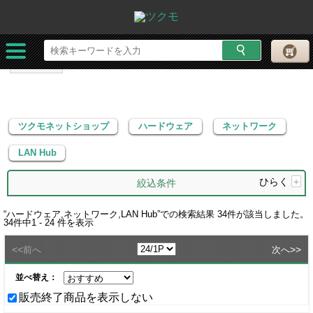
ツクモネットショップ
ハードウェア
ネットワーク
LAN Hub
ツクモネットショップ
ハードウェア
ネットワーク
LAN Hub
ひらく
+
絞込条件
“
ハードウェア,ネットワーク,LAN Hub
”での検索結果
34
件が該当しました。
34
件中
1 - 24
件を表示
<<
>>
前へ
次へ
並べ替え：
販売終了商品を表示しない