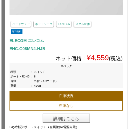
ハードウェア
ネットワーク
LAN Hub
メタル筐体
送料無料
ELECOM エレコム
EHC-G08MN4-HJB
¥4,559
ネット価格：
(税込)
スペック
種類
:
スイッチ
ポート・RJ-45
:
8
電源
:
外付（ACコード）
重量
:
420g
在庫状況
在庫なし
詳細はこちら
Giga対応8ポートスイッチ（金属筐体/電源内蔵）