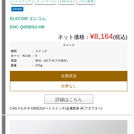
ハードウェア
ネットワーク
LAN Hub
メタル筐体
送料無料
ELECOM エレコム
EHC-Q05MA2-HB
¥8,164
ネット価格：
(税込)
スペック
種類
:
スイッチ
ポート・RJ-45
:
5
電源
:
外付（ACアダプタ添付）
重量
:
270g
在庫状況
在庫なし
詳細はこちら
2.5Gマルチギガ対応5ポートスイッチ(金属筐体 ACアダプター)