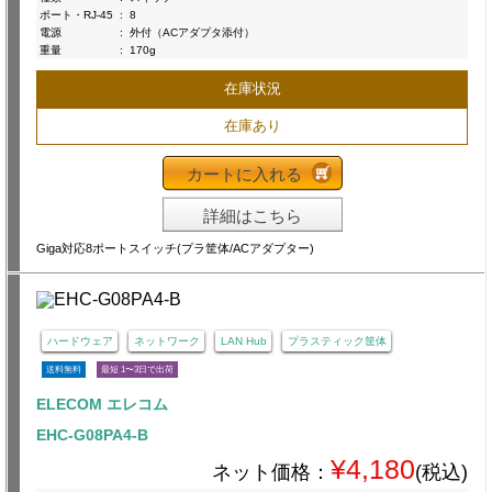
ポート・RJ-45
:
8
電源
:
外付（ACアダプタ添付）
重量
:
170g
在庫状況
在庫あり
カートに入れる
詳細はこちら
Giga対応8ポートスイッチ(プラ筐体/ACアダプター)
ハードウェア
ネットワーク
LAN Hub
プラスティック筐体
送料無料
最短 1〜3日で出荷
ELECOM エレコム
EHC-G08PA4-B
¥4,180
ネット価格：
(税込)