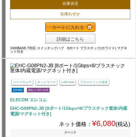
在庫状況
在庫わずか
カートに入れる
詳細はこちら
1000BASE-T対応 スイッチングハブ 8ポート プラスチック(ホワイト) マグネ
ット付き
ハードウェア
ネットワーク
LAN Hub
プラスティック筐体
送料無料
最短 1〜3日で出荷
ELECOM エレコム
EHC-G08PN2-JB [8ポート/1Gbps×8/プラスチック筐体/内蔵
電源/マグネット付き]
¥6,080
ネット価格：
(税込)
スペック