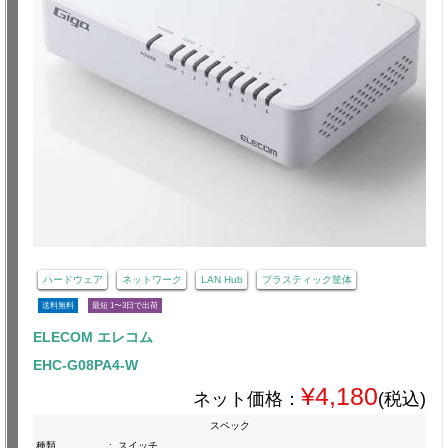
ハードウェア
ネットワーク
LAN Hub
プラスティック筐体
送料無料
最短 1〜3日で出荷
ELECOM エレコム
EHC-G08PA4-W
¥4,180
ネット価格：
(税込)
スペック
種類
:
スイッチ