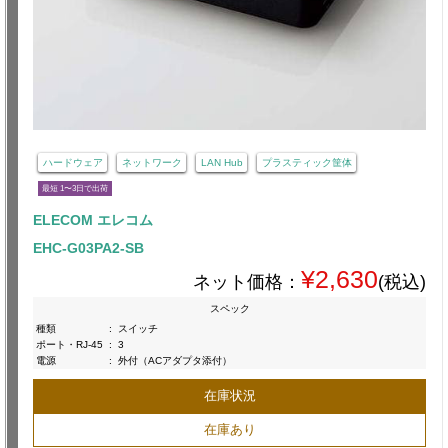
ハードウェア
ネットワーク
LAN Hub
プラスティック筐体
最短 1〜3日で出荷
ELECOM エレコム
EHC-G03PA2-SB
¥2,630
ネット価格：
(税込)
スペック
種類
:
スイッチ
ポート・RJ-45
:
3
電源
:
外付（ACアダプタ添付）
在庫状況
在庫あり