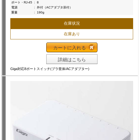
ポート・RJ-45
:
8
電源
:
外付（ACアダプタ添付）
重量
:
190g
在庫状況
在庫あり
カートに入れる
詳細はこちら
Giga対応8ポートスイッチ(プラ筐体/ACアダプター)