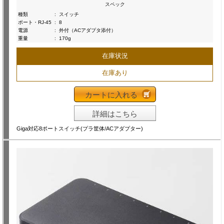
スペック
種類
:
スイッチ
ポート・RJ-45
:
8
電源
:
外付（ACアダプタ添付）
重量
:
170g
在庫状況
在庫あり
カートに入れる
詳細はこちら
Giga対応8ポートスイッチ(プラ筐体/ACアダプター)