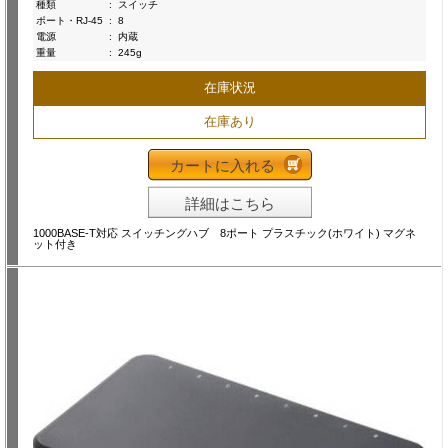
種類
:
スイッチ
ポート・RJ-45
:
8
電源
:
内蔵
重量
:
245g
在庫状況
在庫あり
カートに入れる
詳細はこちら
1000BASE-T対応 スイッチングハブ 8ポート プラスチック(ホワイト) マグネ
ット付き