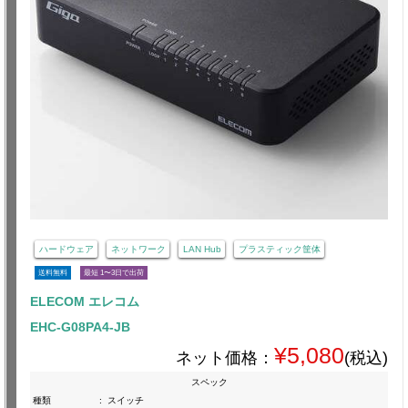
ハードウェア
ネットワーク
LAN Hub
プラスティック筐体
送料無料
最短 1〜3日で出荷
ELECOM エレコム
EHC-G08PA4-JB
¥5,080
ネット価格：
(税込)
スペック
種類
:
スイッチ