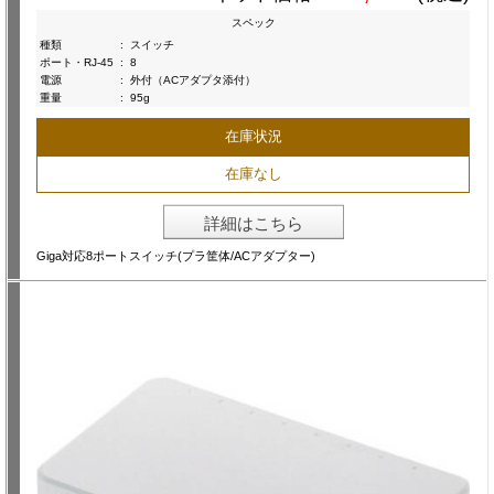
スペック
種類
:
スイッチ
ポート・RJ-45
:
8
電源
:
外付（ACアダプタ添付）
重量
:
95g
在庫状況
在庫なし
詳細はこちら
Giga対応8ポートスイッチ(プラ筐体/ACアダプター)