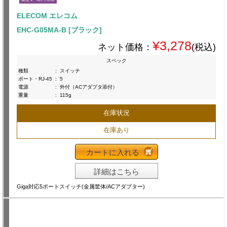
ELECOM エレコム
EHC-G05MA-B [ブラック]
¥3,278
ネット価格：
(税込)
スペック
種類
:
スイッチ
ポート・RJ-45
:
5
電源
:
外付（ACアダプタ添付）
重量
:
115g
在庫状況
在庫あり
カートに入れる
詳細はこちら
Giga対応5ポートスイッチ(金属筐体/ACアダプター)