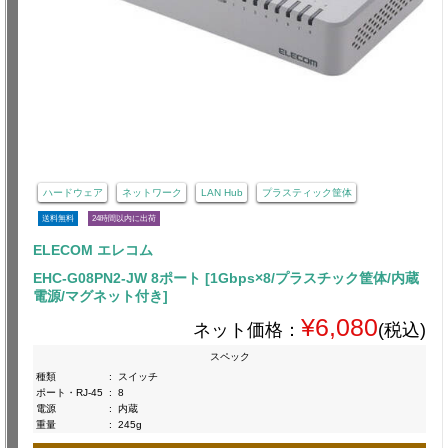
ハードウェア
ネットワーク
LAN Hub
プラスティック筐体
送料無料
24時間以内に出荷
ELECOM エレコム
EHC-G08PN2-JW 8ポート [1Gbps×8/プラスチック筐体/内蔵
電源/マグネット付き]
¥6,080
ネット価格：
(税込)
スペック
種類
:
スイッチ
ポート・RJ-45
:
8
電源
:
内蔵
重量
:
245g