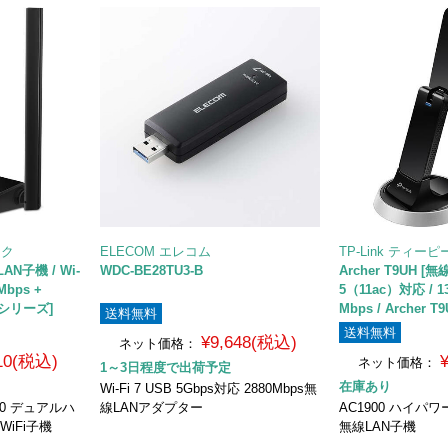
ンク
ELECOM エレコム
TP-Link ティー
LAN子機 / Wi-
WDC-BE28TU3-B
Archer T9UH [無
Mbps +
5（11ac）対応 / 13
4Uシリーズ]
Mbps / Archer
送料無料
送料無料
¥9,648(税込)
ネット価格：
910(税込)
ネット価格：
1～3日程度で出荷予定
在庫あり
Wi-Fi 7 USB 5Gbps対応 2880Mbps無
00 デュアルハ
線LANアダプター
AC1900 ハイパ
WiFi子機
無線LAN子機