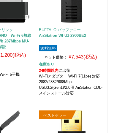
ピーリンク
BUFFALO バッファロー
ANO Wi-Fi 6無線
AirStation WI-U3-2900BE2
/b 287Mbps MU-
年保証
送料無料
¥1,200(税込)
¥7,543(税込)
ネット価格：
在庫あり
24時間以内
に出荷
 Wi-Fi 6子機
Wi-Fiアダプター Wi-Fi 7(11be) 対応
2882/2882/688Mbps
USB3.2(Gen1)/2.0用 AirStation CDレ
スインストール対応
ベストセラー