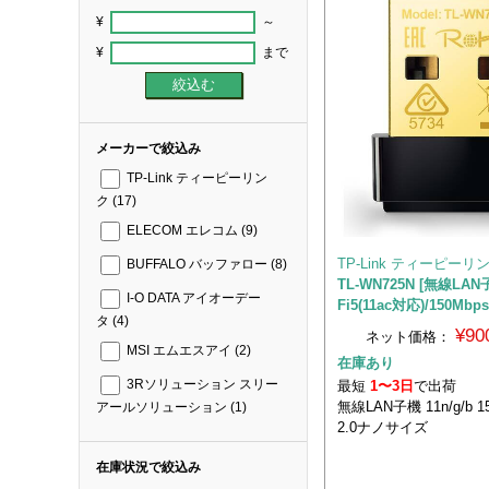
¥
～
¥
まで
メーカーで絞込み
TP-Link ティーピーリン
ク
(17)
ELECOM エレコム
(9)
TP-Link ティーピーリ
BUFFALO バッファロー
(8)
TL-WN725N [無線LAN
I-O DATA アイオーデー
Fi5(11ac対応)/150Mbps
タ
(4)
¥90
ネット価格：
MSI エムエスアイ
(2)
在庫あり
最短
1〜3日
で出荷
3Rソリューション スリー
無線LAN子機 11n/g/b 1
アールソリューション
(1)
2.0ナノサイズ
在庫状況で絞込み