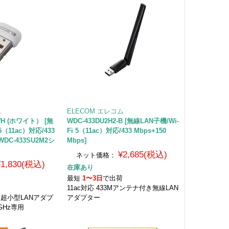
ム
ELECOM エレコム
WH (ホワイト） [無
WDC-433DU2H2-B [無線LAN子機/Wi-
5（11ac）対応/433
Fi 5（11ac）対応/433 Mbps+150
/WDC-433SU2M2シ
Mbps]
¥2,685(税込)
ネット価格：
¥1,830(税込)
在庫あり
最短
1〜3日
で出荷
11ac対応 433Mアンテナ付き無線LAN
無線超小型LANアダプ
アダプター
GHz専用