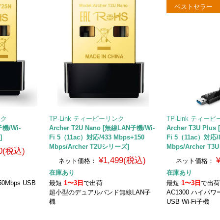
ベストセラー
ンク
TP-Link ティーピーリンク
TP-Link ティー
子機/Wi-
Archer T2U Nano [無線LAN子機/Wi-
Archer T3U Plu
]
Fi 5（11ac）対応/433 Mbps+150
Fi 5（11ac）対応/
Mbps/Archer T2Uシリーズ]
Mbps/Archer T
0(税込)
¥1,499(税込)
ネット価格：
ネット価格：
在庫あり
在庫あり
50Mbps USB
最短
1〜3日
で出荷
最短
1〜3日
で出
超小型のデュアルバンド無線LAN子
AC1300 ハイパ
機
USB Wi-Fi子機