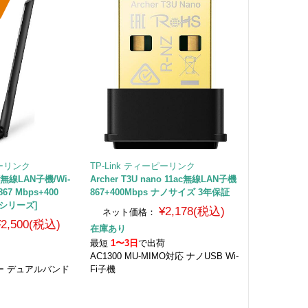
ピーリンク
TP-Link ティーピーリンク
s [無線LAN子機/Wi-
Archer T3U nano 11ac無線LAN子機
867 Mbps+400
867+400Mbps ナノサイズ 3年保証
3Uシリーズ]
¥2,178(税込)
ネット価格：
¥2,500(税込)
在庫あり
最短
1〜3日
で出荷
荷
AC1300 MU-MIMO対応 ナノUSB Wi-
ワー デュアルバンド
Fi子機