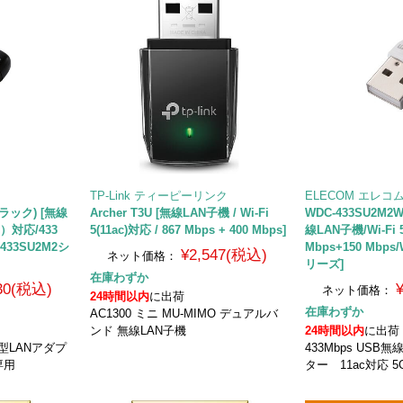
TP-Link ティーピーリンク
ELECOM エレコ
ブラック) [無線
Archer T3U [無線LAN子機 / Wi-Fi
WDC-433SU2M2
c）対応/433
5(11ac)対応 / 867 Mbps + 400 Mbps]
線LAN子機/Wi-Fi 
-433SU2M2シ
Mbps+150 Mbps
¥2,547(税込)
ネット価格：
リーズ]
在庫わずか
830(税込)
ネット価格：
24時間以内
に出荷
在庫わずか
AC1300 ミニ MU-MIMO デュアルバ
ンド 無線LAN子機
24時間以内
に出荷
小型LANアダプ
433Mbps USB
専用
ター 11ac対応 5