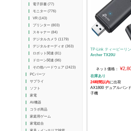
電子辞書
(77)
モニター
(776)
VR
(143)
プリンター
(803)
スキャナー
(84)
デジタルカメラ
(1179)
デジタルオーディオ
(363)
TP-Link ティーピーリ
ロボット関連
(81)
Archer TX20U
ドローン関連
(96)
その他ハードウェア
(2423)
¥2,
ネット価格：
PCパーツ
在庫あり
サプライ
24時間以内
に出荷
AX1800 デュアルバンドUS
ソフト
子機
家電
AV機器
コラボ商品
家庭用ゲーム
家電総合
家具・インテリア雑貨