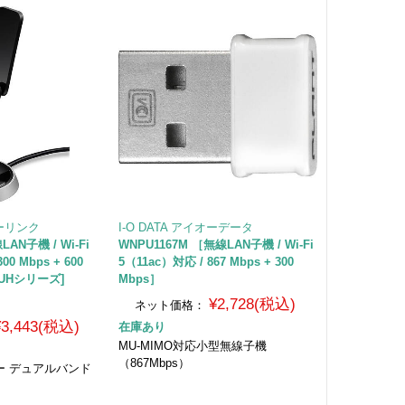
ピーリンク
I-O DATA アイオーデータ
線LAN子機 / Wi-Fi
WNPU1167M ［無線LAN子機 / Wi-Fi
00 Mbps + 600
5（11ac）対応 / 867 Mbps + 300
 T9UHシリーズ]
Mbps］
¥2,728(税込)
ネット価格：
¥3,443(税込)
在庫あり
MU-MIMO対応小型無線子機
（867Mbps）
ワー デュアルバンド