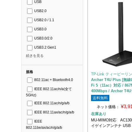
USB
USB2.0
USB2.0 / 1.1
USB3.0
USB3.0/2.0
USB3.2 Gen1
続きを見る
規格
TP-Link ティーピーリ
Archer T4U Plus [無線
802.11ac + Bluetooth4.0
Fi 5（11ac）対応 / 867
IEEE 802.11ac/n/a(全て
400Mbps / Archer T
5GHz)
送料無料
IEEE 802.11ac/n/g/a/b
¥3,
ネット価格：
IEEE 802.11ax/ac/n/g/a/b
在庫あり
MU-MIMO対応 AC13
IEEE
イゲインアンテナ USB 
802.11be/ax/ac/n/g/a/b