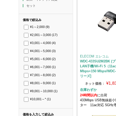
セット
価格で絞込み
¥1～2,000
(9)
¥2,001～3,000
(17)
¥3,001～4,000
(4)
¥4,001～5,000
(3)
ELECOM エレコム
¥5,001～6,000
(2)
WDC-433SU2M2BK (
LAN子機/Wi-Fi 5（11a
¥6,001～7,000
(1)
Mbps+150 Mbps/WDC
¥7,001～8,000
(2)
リーズ]
¥1,
ネット価格：
¥8,001～9,000
(1)
在庫わずか
¥9,001～10,000
(1)
24時間以内
に出荷
¥10,001～*
(1)
433Mbps USB無線超
ター 11ac対応 5GHz
価格を入力して絞込み