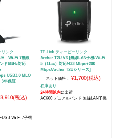
ピーリンク
TP-Link ティーピーリンク
UH Wi-Fi 7無線
Archer T2U V3 [無線LAN子機/Wi-Fi
ンド6GHz対応
5（11ac）対応/433 Mbps+200
b
Mbps/Archer T2Uシリーズ]
bps USB3.0 MLO
¥1,700(税込)
ネット価格：
00 3年保証
在庫あり
24時間以内
に出荷
¥8,910(税込)
AC600 デュアルバンド 無線LAN子機
USB Wi-Fi 7子機