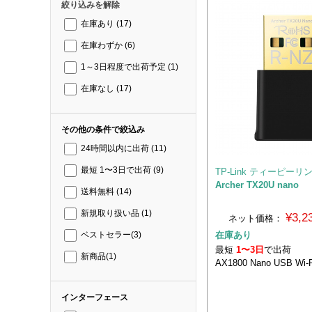
絞り込みを解除
在庫あり
(17)
在庫わずか
(6)
1～3日程度で出荷予定
(1)
在庫なし
(17)
その他の条件で絞込み
24時間以内に出荷
(11)
最短 1〜3日で出荷
(9)
TP-Link ティーピーリ
Archer TX20U nano
送料無料
(14)
新規取り扱い品
(1)
¥3,
ネット価格：
在庫あり
ベストセラー
(3)
最短
1〜3日
で出荷
新商品
(1)
AX1800 Nano USB Wi-
インターフェース