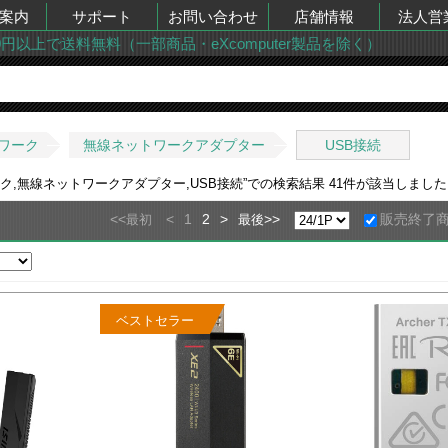
案内
サポート
お問い合わせ
店舗情報
法人営
00円以上で送料無料（一部商品・eXcomputer製品を除く）
ワーク
無線ネットワークアダプター
USB接続
ク,無線ネットワークアダプター,USB接続
”での検索結果
41
件が該当しまし
<<
<
1
2
>
>>
販売終了
最初
最後
ベストセラー