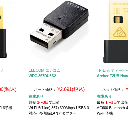
ンク
ELECOM エレコム
TP-Link ティー
WDC-867DU3S2
Archer T2UB Nan
230(税込)
¥2,891(税込)
ネット価格：
ネット価格：
在庫あり
在庫あり
最短
1〜3日
で出荷
最短
1〜3日
で出
Fi 6子機
Wi-Fi 5(11ac) 867+300Mbps USB3.0
AC600 Bluetoot
対応小型無線LANアダプター
Wi-Fi子機