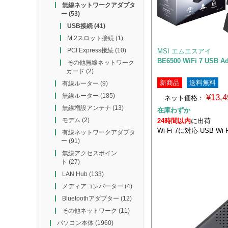
無線ネットワークアダプタ
ー
(53)
USB接続
(41)
M.2スロット接続
(1)
PCI Express接続
(10)
MSI エムエスアイ
BE6500 WiFi 7 USB Ad
その他無線ネットワーク
カード
(2)
新商品
送料無料
有線ルーター
(9)
無線ルーター
(185)
¥13,
ネット価格：
無線増設アンテナ
(13)
在庫わずか
モデム
(2)
24時間以内
に出荷
Wi-Fi 7に対応 USB W
有線ネットワークアダプタ
ー
(91)
無線アクセスポイン
ト
(27)
LAN Hub
(133)
メディアコンバーター
(4)
Bluetoothアダプター
(12)
その他ネットワーク
(11)
パソコン本体
(1960)