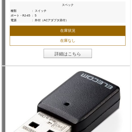
スペック
種類
:
スイッチ
ポート・RJ-45
:
5
電源
:
外付（ACアダプタ添付）
在庫状況
在庫なし
詳細はこちら