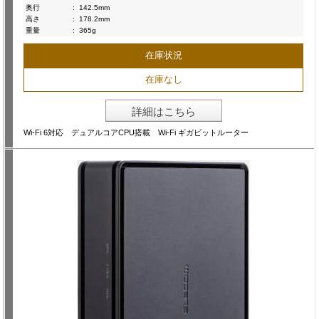
奥行
:
142.5mm
高さ
:
178.2mm
重量
:
365g
在庫状況
在庫なし
詳細はこちら
Wi-Fi 6対応 デュアルコアCPU搭載 Wi-Fi ギガビットルーター