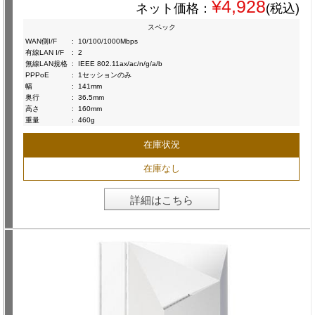
¥4,928
ネット価格：
(税込)
スペック
WAN側I/F
:
10/100/1000Mbps
有線LAN I/F
:
2
無線LAN規格
:
IEEE 802.11ax/ac/n/g/a/b
PPPoE
:
1セッションのみ
幅
:
141mm
奥行
:
36.5mm
高さ
:
160mm
重量
:
460g
在庫状況
在庫なし
詳細はこちら