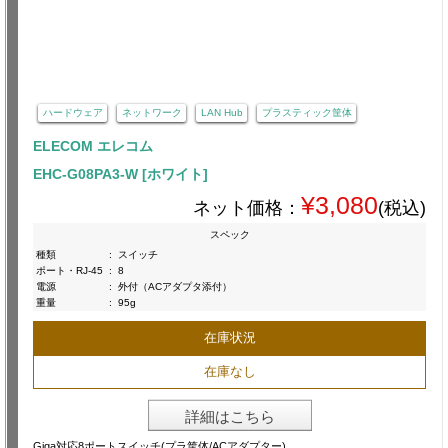
ハードウェア
ネットワーク
LAN Hub
プラスティック筐体
ELECOM エレコム
EHC-G08PA3-W [ホワイト]
¥3,080
ネット価格：
(税込)
スペック
種類
:
スイッチ
ポート・RJ-45
:
8
電源
:
外付（ACアダプタ添付）
重量
:
95g
在庫状況
在庫なし
詳細はこちら
Giga対応8ポートスイッチ(プラ筐体/ACアダプター)