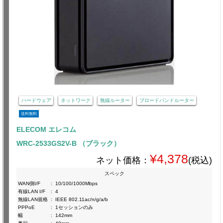
ハードウェア
ネットワーク
無線ルーター
ブロードバンドルーター
送料無料
ELECOM エレコム
WRC-2533GS2V-B （ブラック）
¥4,378
ネット価格：
(税込)
スペック
WAN側I/F
:
10/100/1000Mbps
有線LAN I/F
:
4
無線LAN規格
:
IEEE 802.11ac/n/g/a/b
PPPoE
:
1セッションのみ
幅
:
142mm