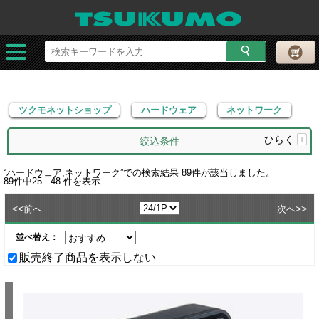
ツクモネットショップ
ハードウェア
ネットワーク
ツクモネットショップ
ハードウェア
ネットワーク
ひらく
+
絞込条件
“
ハードウェア,ネットワーク
”での検索結果
89
件が該当しました。
89
件中
25 - 48
件を表示
<<
>>
前へ
次へ
並べ替え：
販売終了商品を表示しない