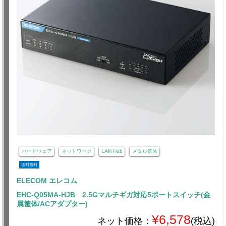
ハードウェア
ネットワーク
LAN Hub
メタル筐体
送料無料
ELECOM エレコム
EHC-Q05MA-HJB 2.5Gマルチギガ対応5ポートスイッチ(金
属筐体/ACアダプター)
¥6,578
ネット価格：
(税込)