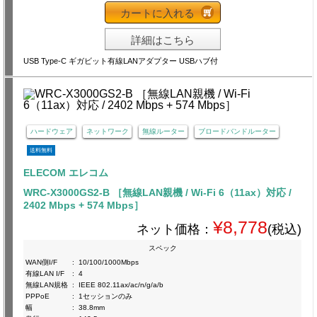
カートに入れる
詳細はこちら
USB Type-C ギガビット有線LANアダプター USBハブ付
ハードウェア
ネットワーク
無線ルーター
ブロードバンドルーター
送料無料
ELECOM エレコム
WRC-X3000GS2-B ［無線LAN親機 / Wi-Fi 6（11ax）対応 /
2402 Mbps + 574 Mbps］
¥8,778
ネット価格：
(税込)
スペック
WAN側I/F
:
10/100/1000Mbps
有線LAN I/F
:
4
無線LAN規格
:
IEEE 802.11ax/ac/n/g/a/b
PPPoE
:
1セッションのみ
幅
:
38.8mm