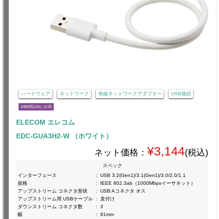
ハードウェア
ネットワーク
有線ネットワークアダプター
USB接続
24時間以内に出荷
ELECOM エレコム
EDC-GUA3H2-W （ホワイト）
¥3,144
ネット価格：
(税込)
スペック
インターフェース
:
USB 3.2(Gen1)/3.1(Gen1)/3.0/2.0/1.1
規格
:
IEEE 802.3ab（1000Mbpsイーサネット）
アップストリーム コネクタ形状
:
USB Aコネクタ オス
アップストリーム用 USBケーブル
:
直付け
ダウンストリーム コネクタ数
:
3
幅
:
91mm