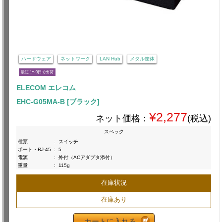
ハードウェア
ネットワーク
LAN Hub
メタル筐体
最短 1〜3日で出荷
ELECOM エレコム
EHC-G05MA-B [ブラック]
¥2,277
ネット価格：
(税込)
スペック
種類
:
スイッチ
ポート・RJ-45
:
5
電源
:
外付（ACアダプタ添付）
重量
:
115g
在庫状況
在庫あり
カートに入れる