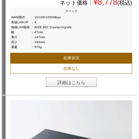
¥8,778
ネット価格：
(税込)
スペック
WAN側I/F
:
10/100/1000Mbps
有線LAN I/F
:
4
無線LAN規格
:
IEEE 802.11ax/ac/n/g/a/b
幅
:
47mm
奥行
:
147mm
高さ
:
190mm
重量
:
570g
在庫状況
在庫なし
詳細はこちら