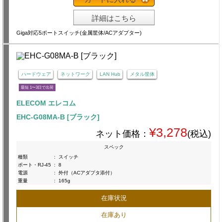
詳細はこちら
Giga対応5ポートスイッチ(金属筐体/ACアダプター)
ハードウェア
ネットワーク
LAN Hub
メタル筐体
最短 1〜3日で出荷
ELECOM エレコム
EHC-G08MA-B [ブラック]
¥3,278
ネット価格：
(税込)
スペック
種類
:
スイッチ
ポート・RJ-45
:
8
電源
:
外付（ACアダプタ添付）
重量
:
165g
在庫状況
在庫あり