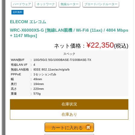
ハードウェア
ネットワーク
無線ルーター
ブロードバンドルーター
送料無料
ELECOM エレコム
WRC-X6000XS-G [無線LAN親機 / Wi-Fi6 (11ax) / 4804 Mbps
+ 1147 Mbps]
¥22,350
ネット価格：
(税込)
スペック
WAN側I/F
:
10G/5G/2.5G/1000BASE-T/100BASE-TX
有線LAN I/F
:
4
無線LAN規格
:
IEEE 802.11ax/ac/n/g/a/b
PPPoE
:
1セッションのみ
幅
:
49mm
奥行
:
194mm
高さ
:
220mm
重量
:
570g
在庫状況
在庫あり
カートに入れる