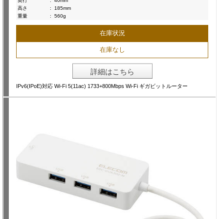
奥行
:
40mm
高さ
:
185mm
重量
:
560g
在庫状況
在庫なし
詳細はこちら
IPv6(IPoE)対応 Wi-Fi 5(11ac) 1733+800Mbps Wi-Fi ギガビットルーター