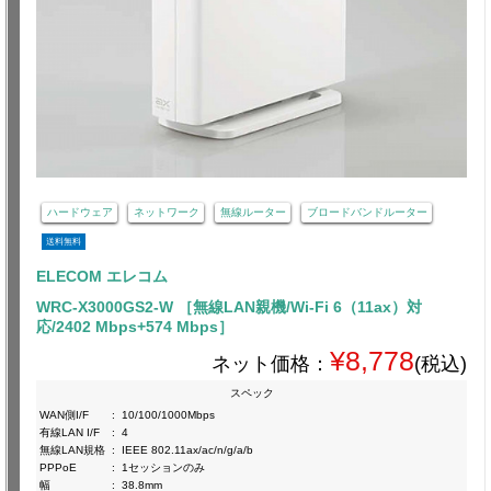
ハードウェア
ネットワーク
無線ルーター
ブロードバンドルーター
送料無料
ELECOM エレコム
WRC-X3000GS2-W ［無線LAN親機/Wi-Fi 6（11ax）対
応/2402 Mbps+574 Mbps］
¥8,778
ネット価格：
(税込)
スペック
WAN側I/F
:
10/100/1000Mbps
有線LAN I/F
:
4
無線LAN規格
:
IEEE 802.11ax/ac/n/g/a/b
PPPoE
:
1セッションのみ
幅
:
38.8mm