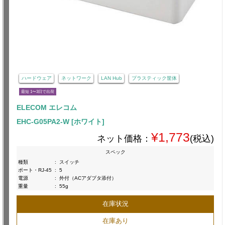
ハードウェア
ネットワーク
LAN Hub
プラスティック筐体
最短 1〜3日で出荷
ELECOM エレコム
EHC-G05PA2-W [ホワイト]
¥1,773
ネット価格：
(税込)
スペック
種類
:
スイッチ
ポート・RJ-45
:
5
電源
:
外付（ACアダプタ添付）
重量
:
55g
在庫状況
在庫あり