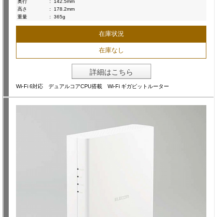
奥行
:
142.5mm
高さ
:
178.2mm
重量
:
365g
在庫状況
在庫なし
詳細はこちら
Wi-Fi 6対応 デュアルコアCPU搭載 Wi-Fi ギガビットルーター