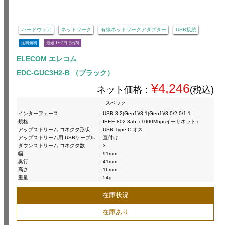
ハードウェア
ネットワーク
有線ネットワークアダプター
USB接続
送料無料
最短 1〜3日で出荷
ELECOM エレコム
EDC-GUC3H2-B （ブラック）
¥4,246
ネット価格：
(税込)
スペック
インターフェース
:
USB 3.2(Gen1)/3.1(Gen1)/3.0/2.0/1.1
規格
:
IEEE 802.3ab（1000Mbpsイーサネット）
アップストリーム コネクタ形状
:
USB Type-C オス
アップストリーム用 USBケーブル
:
直付け
ダウンストリーム コネクタ数
:
3
幅
:
91mm
奥行
:
41mm
高さ
:
16mm
重量
:
54g
在庫状況
在庫あり