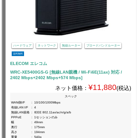
ハードウェア
ネットワーク
無線ルーター
ブロードバンドルーター
送料無料
ELECOM エレコム
WRC-XE5400GS-G [無線LAN親機 / Wi-Fi6E(11ax) 対応 /
2402 Mbps+2402 Mbps+574 Mbps]
¥11,880
ネット価格：
(税込)
スペック
WAN側I/F
:
10/100/1000Mbps
有線LAN I/F
:
4
無線LAN規格
:
IEEE 802.11ax/ac/n/g/a/b
PPPoE
:
1セッションのみ
幅
:
49mm
奥行
:
175mm
高さ
:
194mm
重量
:
540g