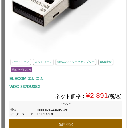
ハードウェア
ネットワーク
無線ネットワークアダプター
USB接続
最短 1〜3日で出荷
ELECOM エレコム
WDC-867DU3S2
¥2,891
ネット価格：
(税込)
スペック
規格
:
IEEE 802.11ac/n/g/a/b
インターフェース
:
USB3.0/2.0
在庫状況