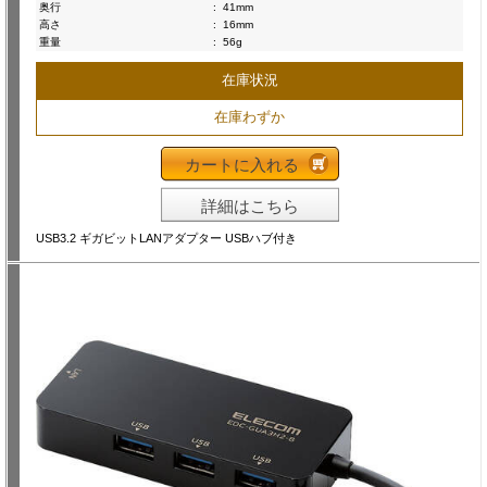
奥行
:
41mm
高さ
:
16mm
重量
:
56g
在庫状況
在庫わずか
カートに入れる
詳細はこちら
USB3.2 ギガビットLANアダプター USBハブ付き