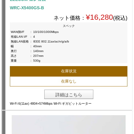
WRC-X5400GS-B
¥16,280
ネット価格：
(税込)
スペック
WAN側I/F
:
10/100/1000Mbps
有線LAN I/F
:
4
無線LAN規格
:
IEEE 802.11ax/ac/n/g/a/b
幅
:
40mm
奥行
:
140mm
高さ
:
207mm
重量
:
530g
在庫状況
在庫なし
詳細はこちら
Wi-Fi 6(11ax) 4804+574Mbps Wi-Fi ギガビットルーター