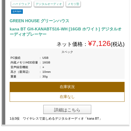
ハードウェア
デジタルオーディオ
メモリ型
送料無料
GREEN HOUSE グリーンハウス
kana BT GH-KANABTS16-WH [16GB ホワイト] デジタルオ
ーディオプレーヤー
¥7,126
ネット価格：
(税込)
スペック
PC接続
:
USB
内蔵メモリ/HDD容量
:
16GB
音声録音機能
:
○
高さ（最薄辺）
:
10mm
重量
:
30g
在庫状況
在庫なし
詳細はこちら
1台3役 ワイヤレスで楽しめるデジタルオーディオ「kana BT」