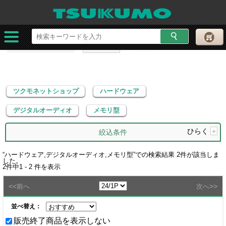
ツクモネットショップ
ハードウェア
デジタルオーディオ
メモリ型
ツクモネットショップ
ハードウェア
デジタルオーディオ
メモリ型
ひらく
+
絞込条件
“
ハードウェア,デジタルオーディオ,メモリ型
”での検索結果
2
件が該当しま
した。
2
件中
1 - 2
件を表示
<<
>>
前へ
次へ
並べ替え：
販売終了商品を表示しない