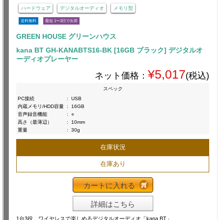
ハードウェア
デジタルオーディオ
メモリ型
送料無料
最短 1〜3日で出荷
GREEN HOUSE グリーンハウス
kana BT GH-KANABTS16-BK [16GB ブラック] デジタルオ
ーディオプレーヤー
¥5,017
ネット価格：
(税込)
スペック
PC接続
:
USB
内蔵メモリ/HDD容量
:
16GB
音声録音機能
:
○
高さ（最薄辺）
:
10mm
重量
:
30g
在庫状況
在庫あり
カートに入れる
詳細はこちら
1台3役 ワイヤレスで楽しめるデジタルオーディオ「kana BT」