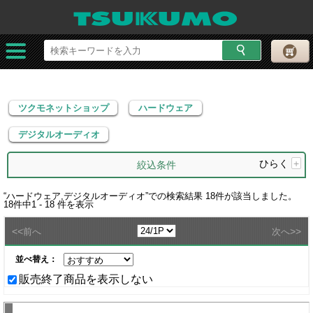
ツクモネットショップ
ハードウェア
デジタルオーディオ
ツクモネットショップ
ハードウェア
デジタルオーディオ
ひらく
+
絞込条件
“
ハードウェア,デジタルオーディオ
”での検索結果
18
件が該当しました。
18
件中
1 - 18
件を表示
<<
>>
前へ
次へ
並べ替え：
販売終了商品を表示しない